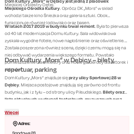
Dom Kultury „Mors” w Dębicy jest jedną z placówek
Miejskiej Orkiestry Dętej.
Miejskiego Ośrodka Kultury
. Oprócz DK „Mors” w skład
wchodzi także kino Śnieżka oraz galeria sztuki. Obok
funkcjonuje również lodowisko oraz basen.
W latach 2017 2019 w budynku trwał remont
. Była to pierwsza
od 40 lat modernizacja Domu Kultury. Sala widowiskowa
zyskała wygodne fotele, nowe nagłośnienie oraz oświetlenie.
Została poszerzona również scena, dzięki czemu mogą się na
niej odbywać wydarzenia większego formatu. Powstało
Dom Kultury „Mors” w Dębicy – bilety,
pomieszczenie dla orkiestry oraz nowe garderoby dla aktorek i
repertuar, parking
aktorów.
Dom Kultury „Mors” znajduje się
przy ulicy Sportowej 28 w
Dębicy
. Miejsca postojowe znajdują się zarówno od frontu
budynku, jak i z tyłu – od strony ulicy Piłsudskiego.
Bilety oraz
listę aktualnych wydarzeń teatralnych, muzycznych oraz
kabaretowych
odbywających się w Domu Kultury „Mors”
Więcej
znajdziecie w repertuarze miasta
Dębica
.
Adres:
Sportowa 28