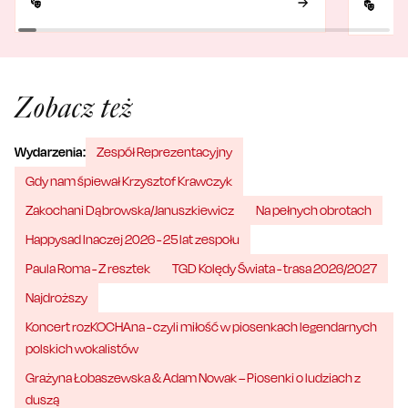
Zobacz też
Wydarzenia:
Zespół Reprezentacyjny
Gdy nam śpiewał Krzysztof Krawczyk
Zakochani Dąbrowska/Januszkiewicz
Na pełnych obrotach
Happysad Inaczej 2026 - 25 lat zespołu
Paula Roma - Z resztek
TGD Kolędy Świata - trasa 2026/2027
Najdroższy
Koncert rozKOCHAna - czyli miłość w piosenkach legendarnych
polskich wokalistów
Grażyna Łobaszewska & Adam Nowak – Piosenki o ludziach z
duszą