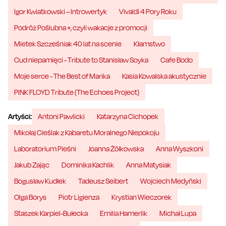
Igor Kwiatkowski – Introwertyk
Vivaldi 4 Pory Roku
Podróż Poślubna +, czyli wakacje z promocji
Mietek Szcześniak 40 lat na scenie
Kłamstwo
Cud niepamięci - Tribute to Stanisław Soyka
Cafe Bodo
Moje serce - The Best of Marika
Kasia Kowalska akustycznie
PINK FLOYD Tribute (The Echoes Project)
Artyści:
Antoni Pawlicki
Katarzyna Cichopek
Mikołaj Cieślak z Kabaretu Moralnego Niepokoju
Laboratorium Pieśni
Joanna Żółkowska
Anna Wyszkoni
Jakub Zając
Dominika Kachlik
Anna Matysiak
Bogusław Kudłek
Tadeusz Seibert
Wojciech Medyński
Olga Borys
Piotr Ligienza
Krystian Wieczorek
Staszek Karpiel-Bułecka
Emilia Hamerlik
Michał Lupa