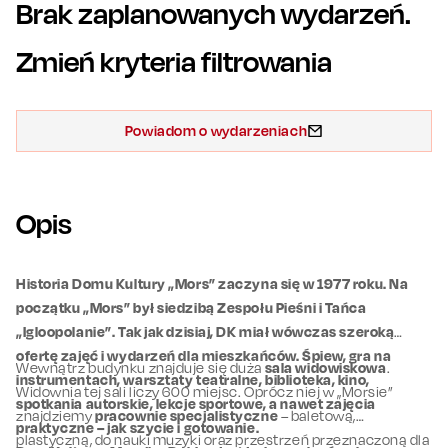
Brak zaplanowanych wydarzeń.
Zmień kryteria filtrowania
Powiadom o wydarzeniach
Opis
Historia Domu Kultury „Mors” zaczyna się w 1977 roku. Na
początku „Mors” był siedzibą Zespołu Pieśni i Tańca
„Igloopolanie”. Tak jak dzisiaj, DK miał wówczas szeroką
ofertę zajęć i wydarzeń dla mieszkańców. Śpiew, gra na
Wewnątrz budynku znajduje się duża
sala widowiskowa
.
instrumentach, warsztaty teatralne, biblioteka, kino,
Widownia tej sali liczy 600 miejsc. Oprócz niej w „Morsie”
spotkania autorskie, lekcje sportowe, a nawet zajęcia
znajdziemy
pracownie specjalistyczne
– baletową,
praktyczne – jak szycie i gotowanie.
plastyczną, do nauki muzyki oraz przestrzeń przeznaczoną dla