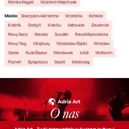
Monika Węgiel
Wojciech Majchrzak
Miasta:
Skarżysko-Kamienna
Września
Końskie
Kraśnik
Gostyń
Kraków
Katowice
Zawiercie
Nowy Sącz
Sieradz
Suwałki
Rawa Mazowiecka
Nowy Targ
Otrębusy
Wodzisław Śląski
Wrocław
Opole
Ruda Śląska
Włocławek
Łódź
Wolbrom
Poznań
Bydgoszcz
Sopot
Kołobrzeg
O nas
Adria Art - Twój przewodnik w świecie kultury i