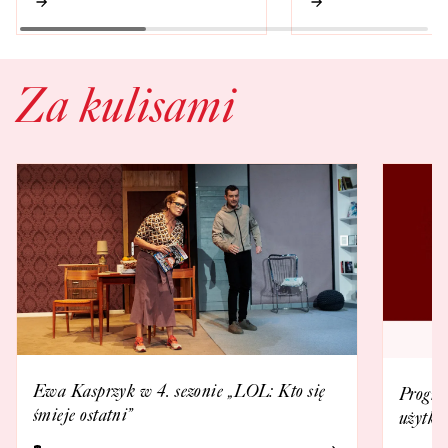
Za kulisami
Ewa Kasprzyk w 4. sezonie „LOL: Kto się
Progra
śmieje ostatni”
użytko