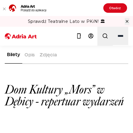
Adria Art
Otwórz
Przejdź do aplikacji
Sprawdź Teatralne Lato w PKiN! 🏛️
Bilety
Opis
Zdjęcia
ADRIA ART
SALE WIDOWISKOWE
DOM KULTURY „MORS” W 
Szukaj
Dom Kultury „Mors” w
Dębicy
- repertuar wydarzeń