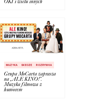
OKI i wielu innych
MUZYKA
SKECZE
ROZRYWKA
Grupa MoCarta zaprasza
na „ALE KINO!”.
Muzyka filmowa z
humorem