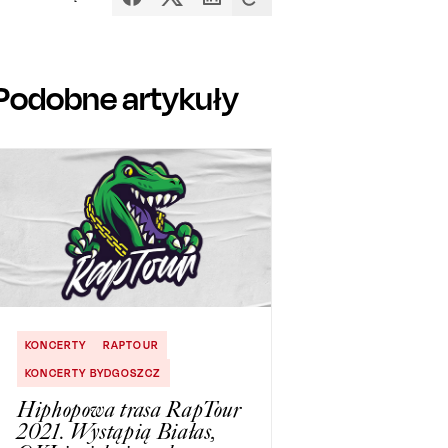
Podobne artykuły
KONCERTY
RAPTOUR
KONCERTY BYDGOSZCZ
Hiphopowa trasa RapTour
2021. Wystąpią Białas,