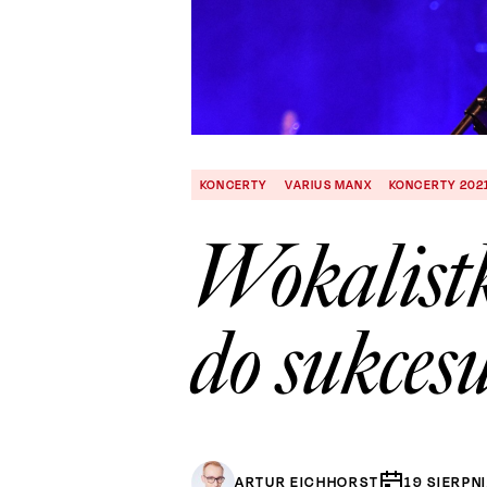
KONCERTY
VARIUS MANX
KONCERTY 202
Wokalist
do sukces
ARTUR EICHHORST
19
SIERPN