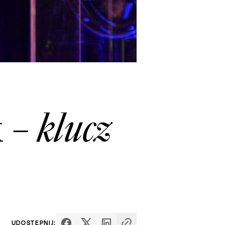
 – klucz
UDOSTĘPNIJ: