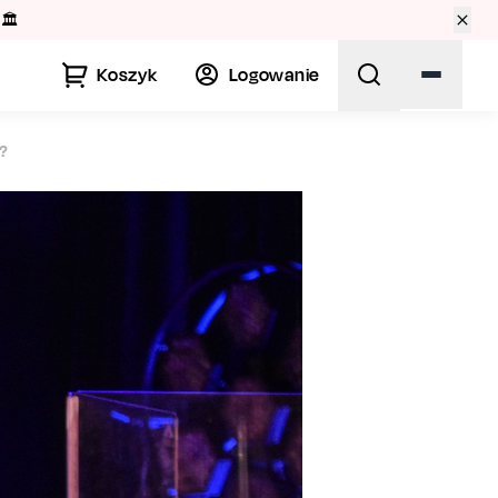
”. 💃
Koszyk
Logowanie
?