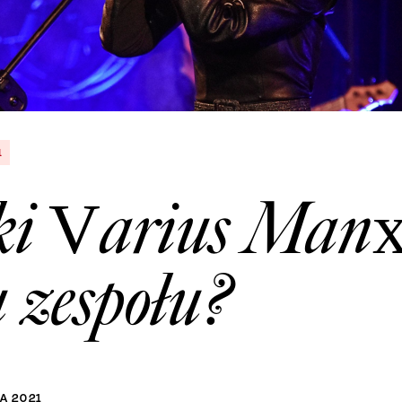
1
ki Varius Manx
u zespołu?
IA
2021