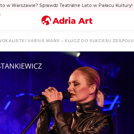
y Kings w Krakowie! Twórcy przebojów: „Bamboléo” i „Volare
Miasto
WOKALISTKI VARIUS MANX – KLUCZ DO SUKCESU ZESPOŁU
Kategoria
Szukaj