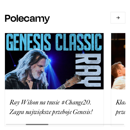
Polecamy
Kłams
Ray Wilson na trasie #Change20.
przek
Zagra największe przeboje Genesis!