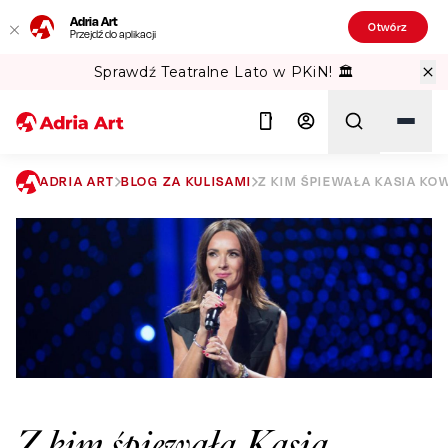
Adria Art
Otwórz
Przejdź do aplikacji
Sprawdź Teatralne Lato w PKiN! 🏛️
ADRIA ART
BLOG ZA KULISAMI
Z KIM ŚPIEWAŁA KASIA KO
Szukaj
Z kim śpiewała Kasia