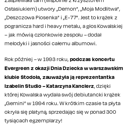
Zaśpiewała tam (wspólnie z Krzysztofem
Ostasiukiem) utwory „Demon”, „Moja Modlitwa”,
„Deszczowa Piosenka” i „E-77”. Jest to krążek z
pogranicza hard i heavy metalu, a głos Kowalskiej
– jak mówią członkowie zespołu – dodał
melodyki i jasności całemu albumowi.
podczas koncertu
Rok później – w 1993 roku,
Evergreen z okazji Dnia Dziecka w warszawskim
klubie Stodoła, zauważyła ją reprezentantka
Izabelin Studio – Katarzyna Kanclerz
, dzięki
której Kowalska wydała swój debiutancki krążek
„Gemini” w 1994 roku. W krótkim czasie ta płyta
okryła się platyną, sprzedając się w ponad 300
tysiącach egzemplarzy!