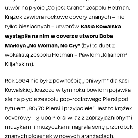
utwór na płycie „Co jest Grane” zespołu Hetman.
Krążek zawiera rockowe covery znanych – nie
Kasia Kowalska
tylko biesiadnych – utworów.
wystąpiła na nim w coverze utworu Boba
Marleya „No Woman, No Cry”
(był to duet z
wokalistą zespołu Hetman – Pawłem „Kiljanem”
Kiljańskim).
Rok 1994 nie był z pewnością „leniwym” dla Kasi
Kowalskiej. Jeszcze w tym roku bowiem pojawiła
się na płycie zespołu pop-rockowego Piersi pod
tytułem „60/70 Piersi i przyjaciele”. Jest to krążek
coverowy – grupa Piersi wraz z zaprzyjaźnionymi
muzykami i muzyczkami nagrała serię przeróbek
znanych piosenek w nowych aranżacjach.