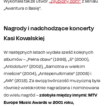
Wykonała także utwór
„Zgubiony dom”
z serialu
„Awantura o Basię”.
Nagrody i nadchodzące koncerty
Kasi Kowalskiej
W następnych latach wydała sześć kolejnych
albumów – „Pełna obaw” (1998), „5” (2000),
„Antidotum” (2002), „Samotna w wielkim
mieście” (2004), „Antepenultimate” (2008) i
„AYA” (2018). Za swoją twórczość muzyczną była
również wielokrotnie nagradzana i nominowana
zdobyła między innymi: MTV
do wielu nagród –
Europe Music Awards w 2001 roku,