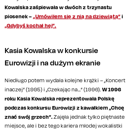
Kowalska zaśpiewała w dwóch z trzynastu
piosenek –
„Umówiłem się z nią na dziewiątą”
i
„Gdybyś kochał hej”.
Kasia Kowalska w konkursie
Eurowizji i na dużym ekranie
Niedługo potem wydała kolejne krążki – „Koncert
W 1996
inaczej” (1995) i „Czekając na…” (1996).
roku Kasia Kowalska reprezentowała Polskę
podczas konkursu Eurowizji z kawałkiem „Chcę
znać swój grzech”.
Zajęła jednak tylko piętnaste
miejsce, ale i bez tego kariera młodej wokalistki