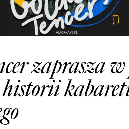
ncer zaprasza w
 historii kabaret
ego