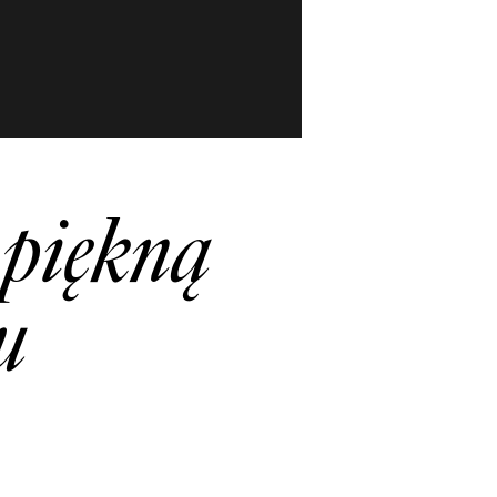
 piękną
u