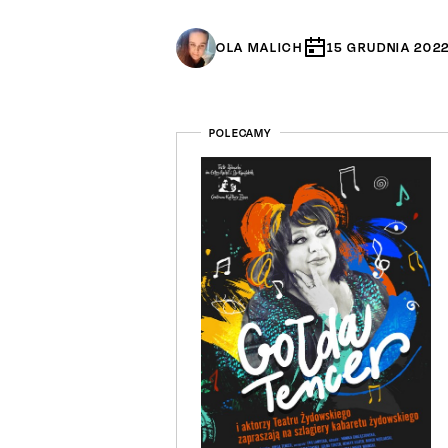
OLA MALICH
15
GRUDNIA
202
POLECAMY