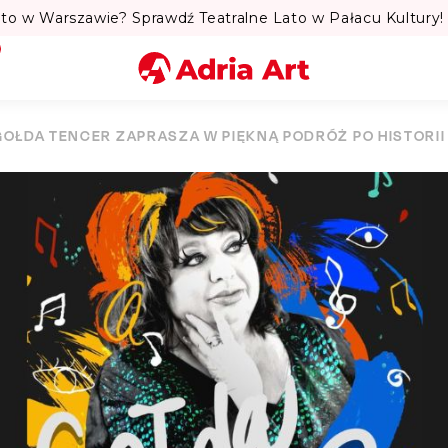
to w Warszawie? Sprawdź Teatralne Lato w Pałacu Kultury! 
Miasto
GOŁDA TENCER ZAPRASZA W PIĘKNĄ PODRÓŻ PO HISTORI
Kategoria
Szukaj