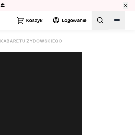
🏛️
Koszyk
Logowanie
I KABARETU ŻYDOWSKIEGO