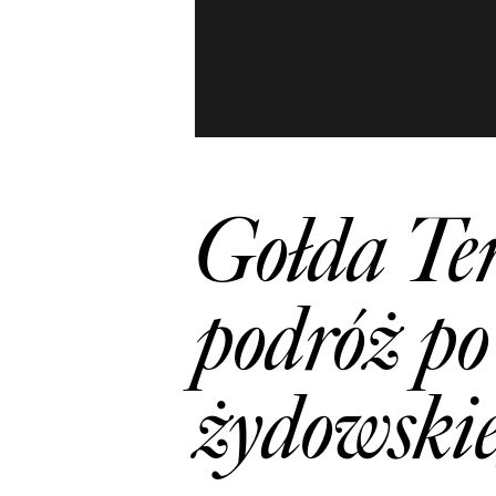
Gołda Te
podróż po
żydowski