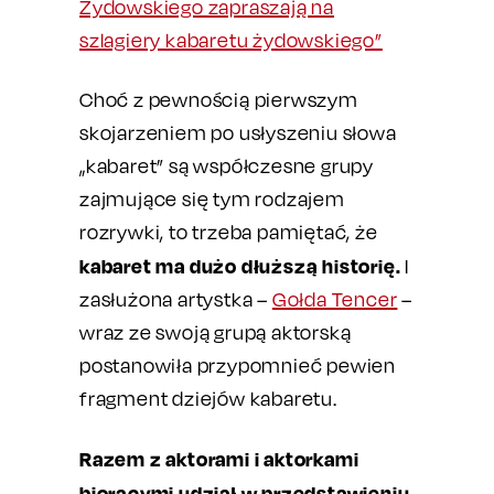
Żydowskiego zapraszają na
szlagiery kabaretu żydowskiego”
Choć z pewnością pierwszym
skojarzeniem po usłyszeniu słowa
„kabaret” są współczesne grupy
zajmujące się tym rodzajem
rozrywki, to trzeba pamiętać, że
kabaret ma dużo dłuższą historię.
I
zasłużona artystka –
Gołda Tencer
–
wraz ze swoją grupą aktorską
postanowiła przypomnieć pewien
fragment dziejów kabaretu.
Razem z aktorami i aktorkami
biorącymi udział w przedstawieniu