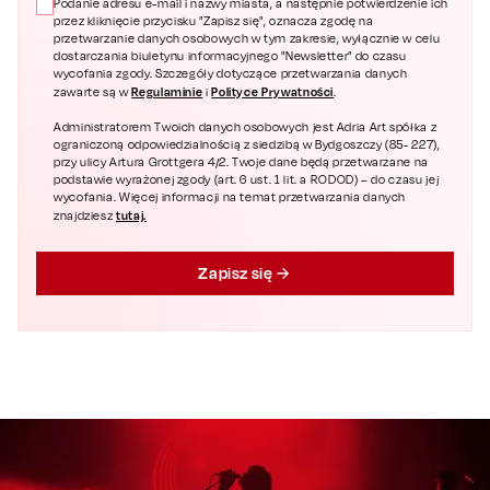
Podanie adresu e-mail i nazwy miasta, a następnie potwierdzenie ich
przez kliknięcie przycisku "Zapisz się", oznacza zgodę na
przetwarzanie danych osobowych w tym zakresie, wyłącznie w celu
dostarczania biuletynu informacyjnego "Newsletter" do czasu
wycofania zgody. Szczegóły dotyczące przetwarzania danych
Regulaminie
Polityce Prywatności
zawarte są w
i
.
Administratorem Twoich danych osobowych jest Adria Art spółka z
ograniczoną odpowiedzialnością z siedzibą w Bydgoszczy (85- 227),
przy ulicy Artura Grottgera 4/2. Twoje dane będą przetwarzane na
podstawie wyrażonej zgody (art. 6 ust. 1 lit. a RODOD) – do czasu jej
wycofania. Więcej informacji na temat przetwarzania danych
tutaj.
znajdziesz
Zapisz się