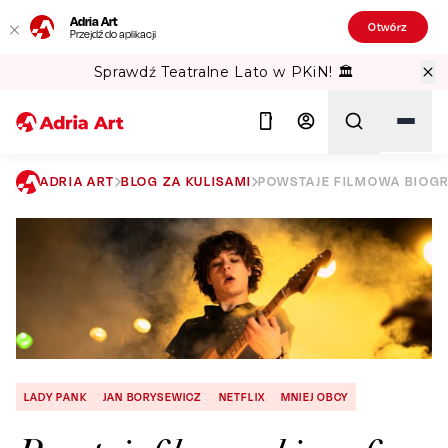
Adria Art
Otwórz
Przejdź do aplikacji
Sprawdź Teatralne Lato w PKiN! 🏛️
ADRIA ART
BLOG ZA KULISAMI
POWSTAJE FILMOWA BIOGR
Szukaj
LADY PANK
JAN BORYSEWICZ
NETFLIX
MNIEJ OBCY