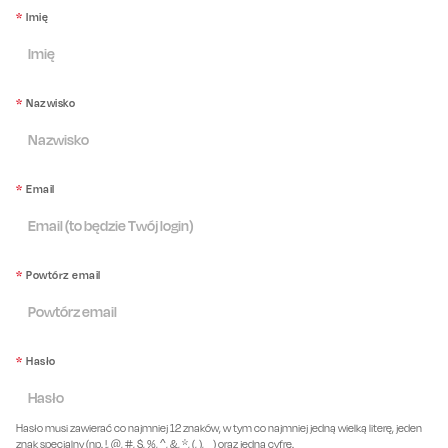
*
Imię
*
Nazwisko
*
Email
*
Powtórz email
*
Hasło
Hasło musi zawierać co najmniej 12 znaków, w tym co najmniej jedną wielką literę, jeden
znak specjalny (np. !, @, #, $, %, ^, &, *, (, ), _) oraz jedną cyfrę.