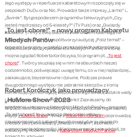
Jego występy w repertuarze kabaretowym rozpoczęły się w
zespołach DuDu oraz Nic. Prowadził także imprezy „Larmo” i
„Świrek”. Był gospodarzem programów telewizyjnych „Czy
jesteś mądrzejszy od 5-klasisty?” (TV Puls) oraz „Gwiazdy
„To jest chore!” – nowy program Kabaretu
kabaretu” (TV4). Z Ewą Błachnio i Mariuszem Kałamagą na
Młodych Panów
antenie Radia RMF FM współtworzył audycję „Poliż temat” –
program tworzony w całości przez polskich kabareciarzy.
Najnowsza propozycja Kabaretu Młodych Panów, w której
można oglądać Roberta Korólczyka, to program pt. „
To jest
chore!
”. Twórcy skupiają się w nim na absurdach naszej
codzienności, poświęcając uwagę temu, co w niej najbardziej
zaskakujące, bezsensowne i dziwne. Podczas prawie
dwugodzinnego występu nie zabraknie skeczów z ironią
Robert Korólczyk jako prowadzący
komentujących kondycję współczesnego świata, ludzkie wady
„HuMore Show” 2023
i zalety, pojawią się również piosenki! Zapraszamy do
spędzenia wieczoru z Kabaretem Młodych Panów – program
W 2023 roku Robert Korólczyk wystąpi podczas tegorocznej
„To jest chore!” to gwarancja doskonałej zabawy,
edycji „
HuMore Show
”! Wraz z
Robertem Górskim
poprowadzą
niezapomnianych kabaretowych przeżyć oraz okazja do
wieczór jako prowadzący „Młodzi i moralni”, a ponadto
wzmocnienia odporności. Wiadomo przecież nie od dziś, że
zobaczymy Roberta wraz z
Kabaretem Młodych Panów
!
śmiech to zdrowie!