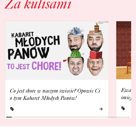
Za kulisami
Ewa Ka
Co jest chore w naszym świecie? Opowie Ci
śmieje 
o tym Kabaret Młodych Panów!