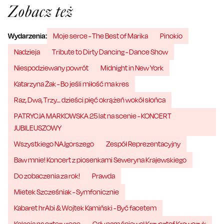
Zobacz też
Wydarzenia:
Moje serce - The Best of Marika
Pinokio
Nadzieja
Tribute to Dirty Dancing - Dance Show
Niespodziewany powrót
Midnight in New York
Katarzyna Żak - Bo jeśli miłość ma kres
Raz, Dwa, Trzy… dzieści pięć okrążeń wokół słońca
PATRYCJA MARKOWSKA 25 lat na scenie - KONCERT
JUBILEUSZOWY
Wszystkiego NAJgorszego
Zespół Reprezentacyjny
Baw mnie! Koncert z piosenkami Seweryna Krajewskiego
Do zobaczenia za rok!
Prawda
Mietek Szcześniak - Symfonicznie
Kabaret hrAbi & Wojtek Kamiński - Być facetem
Kolacja na cztery ręce
Gdy nam śpiewał Krzysztof Krawczyk