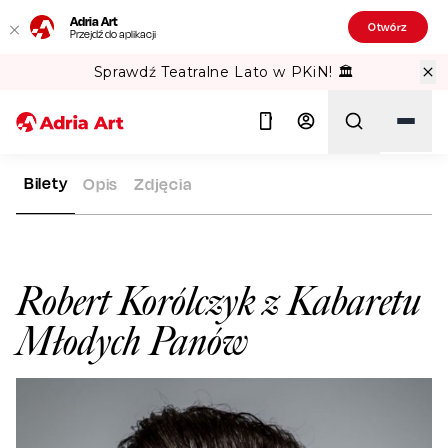
Adria Art
Otwórz
Przejdź do aplikacji
Sprawdź Teatralne Lato w PKiN! 🏛️
Bilety
Opis
Zdjęcia
ADRIA ART
ARTYŚCI
ROBERT KORÓLCZYK Z KABARETU M
Szukaj
Robert Korólczyk z Kabaretu
Młodych Panów