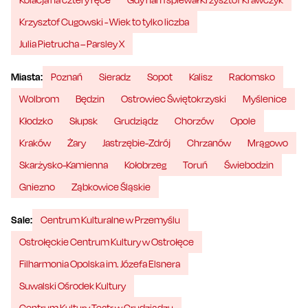
Krzysztof Cugowski - Wiek to tylko liczba
Julia Pietrucha – Parsley X
Miasta:
Poznań
Sieradz
Sopot
Kalisz
Radomsko
Wolbrom
Będzin
Ostrowiec Świętokrzyski
Myślenice
Kłodzko
Słupsk
Grudziądz
Chorzów
Opole
Kraków
Żary
Jastrzębie-Zdrój
Chrzanów
Mrągowo
Skarżysko-Kamienna
Kołobrzeg
Toruń
Świebodzin
Gniezno
Ząbkowice Śląskie
Sale:
Centrum Kulturalne w Przemyślu
Ostrołęckie Centrum Kultury w Ostrołęce
Filharmonia Opolska im. Józefa Elsnera
Suwalski Ośrodek Kultury
Centrum Kultury Teatr w Grudziądzu