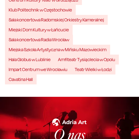
Klub Politechnik w Częstochowie
Sala koncertowa Radomskiej Orkiestry Kameralnej
Miejski Dom Kultury w Łańcucie
Sala koncertowa Radia Wrocław
Miejska Szkoła Artystyczna w Mińsku Mazowieckim
Hala Globus w Lublinie
Amfiteatr Tysiąclecia w Opolu
Impart Centrum we Wrocławiu
Teatr Wielki w Łodzi
Cavatina Hall
O nas