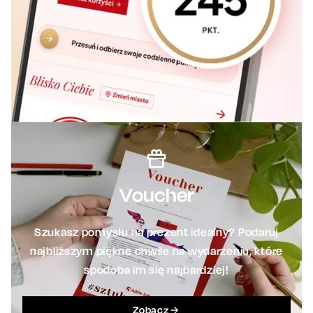
Voucher
Szukasz pomysłu na prezent idealny? Podaruj
najbliższym piękne chwile na wydarzeniu, które
spodoba im się najbardziej!
Zobacz