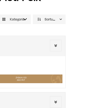
Kategoria
Sortuj domyślnie
ZYSKAJ OD
330
PKT