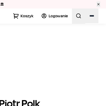
🏛️
Koszyk
Logowanie
Piotr Polk