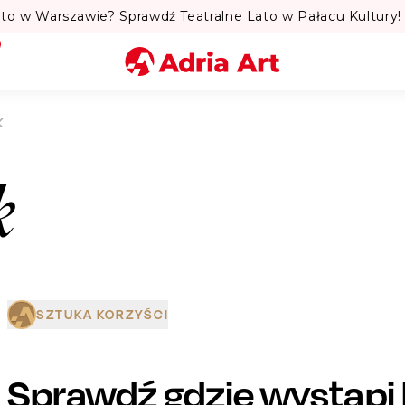
to w Warszawie? Sprawdź Teatralne Lato w Pałacu Kultury! 
Miasto
K
Kategoria
k
Szukaj
SZTUKA KORZYŚCI
Sprawdź gdzie wystąpi