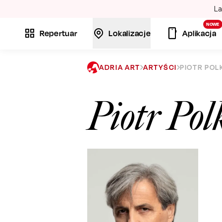
La
NOWE
Repertuar
Lokalizacje
Aplikacja
ADRIA ART
ARTYŚCI
PIOTR POL
Piotr Pol