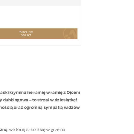
ZYSKAJ OD
330
PKT
agadki kryminalne ramię w ramię z Ojcem
y dubbingowa – to strzał w dziesiątkę!
larnością oraz ogromną sympatią widzów
czną
, w której szkolił się w grze na