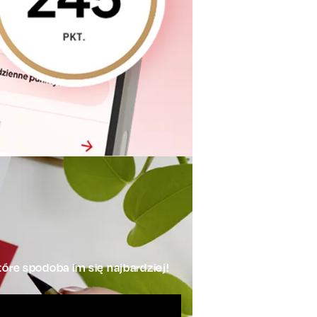
óre spodoba im się najbardziej!