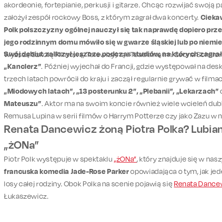
akordeonie, fortepianie, perkusji i gitarze. Chcąc rozwijać swoją
założył zespół rockowy Boss, z którym zagrał dwa koncerty.
Ciekaw
Polk polszczyzny ogólnej nauczył się tak naprawdę dopiero prz
jego rodzinnym domu mówiło się w gwarze śląskiej lub po niemi
Swój debiut zaliczył jeszcze podczas studiów, na których zagrał
Wyższą Szkołę Filmową, Telewizyjną i Teatralną im. Leona Schille
„Kanclerz”
. Później wyjechał do Francji, gdzie występował na des
trzech latach powrócił do kraju i zaczął regularnie grywać w filmac
„Miodowych latach”, „13 posterunku 2”, „Plebanii”, „Lekarzach”
Mateuszu”
. Aktor ma na swoim koncie również wiele wcieleń dub
Remusa Lupina w serii filmów o Harrym Potterze czy jako Zazu w n
Renata Dancewicz żoną Piotra Polka? Lubian
„żONa”
Piotr Polk występuje w spektaklu
„żONa”
, który znajduje się w na
francuska komedia Jade-Rose Parker
opowiadająca o tym, jak je
losy całej rodziny. Obok Polka na scenie pojawią się
Renata Dance
Łukaszewicz.