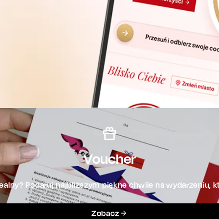
Voucher
alny? Podaruj najbliższym piękne chwile na wydarzeniu, kt
Zobacz