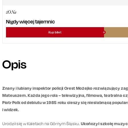
żONa
Nigdy więcej tajemnic
Kup bilet
Opis
Znany i lubiany inspektor policji Orest Możejko rozwiązujący z
Mateuszem. Każda jego rola – telewizyjna, filmowa, teatralna cz
Piotr Polk od debiutu w 1985 roku cieszy się niesłabnącą popu
i widzek.
Urodził się w Kaletach na Górnym Śląsku.
Ukończył szkołę muzy