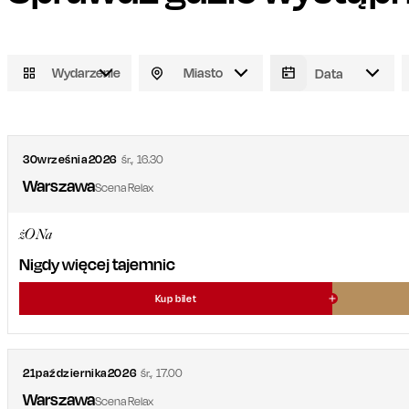
Wydarzenie
Miasto
30
września
2026
śr.
,
16.30
Warszawa
Scena Relax
żONa
Nigdy więcej tajemnic
Kup bilet
21
października
2026
śr.
,
17.00
Warszawa
Scena Relax