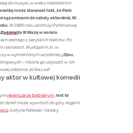
 pasję do muzyki, w wieku nastoletnim
ostkę może stanowić fakt, że Piotr
ed egzaminami do szkoły aktorskiej. W
ecku
. W 1986 roku ukończył Państwową
 Zygmunta III Wazę w serialu
ra w
Łodzi
.
kach jednego z paryskich teatrów. Po
h i serialach. Wystąpił m.in. w
czy w wymienionym wcześniej
„Ojcu
bingowych – można go usłyszeć w roli
owej odsłonie „Króla Lwa”.
y aktor w kultowej komedii
szym
repertuarze teatralnym
.
Jest to
den dzień może wywrócić do góry nogami
wicz
, Justyna Fabisiak i Cezary