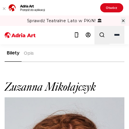
Adria Art
Otwórz
Przejdź do aplikacji
Sprawdź Teatralne Lato w PKiN! 🏛️
Bilety
Opis
ADRIA ART
ARTYŚCI
ZUZANNA MIKOŁAJCZYK
Szukaj
Zuzanna Mikołajczyk