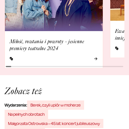
Ewa Ka
śmieje 
Miłość, rozstania i powroty – jesienne
premiery teatralne 2024
Zobacz też
Wydarzenia:
Berek, czyli upiór w moherze
Na pełnych obrotach
Małgorzata Ostrowska – 45 lat: koncert jubileuszowy