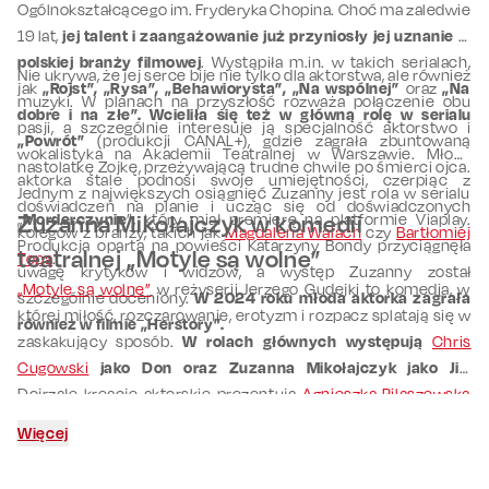
Ogólnokształcącego im. Fryderyka Chopina. Choć ma zaledwie
19 lat,
jej talent i zaangażowanie już przyniosły jej uznanie w
polskiej branży filmowej
. Wystąpiła m.in. w takich serialach,
Nie ukrywa, że jej serce bije nie tylko dla aktorstwa, ale również
jak
„Rojst”, „Rysa”, „Behawiorysta”, „Na wspólnej”
oraz
„Na
muzyki. W planach na przyszłość rozważa połączenie obu
dobre i na złe”.
Wcieliła się też w główną rolę w serialu
pasji, a szczególnie interesuje ją specjalność aktorstwo i
„Powrót”
(produkcji CANAL+), gdzie zagrała zbuntowaną
wokalistyka na Akademii Teatralnej w Warszawie. Młoda
nastolatkę Zojkę, przeżywającą trudne chwile po śmierci ojca.
aktorka stale podnosi swoje umiejętności, czerpiąc z
Jednym z największych osiągnięć Zuzanny jest rola w serialu
doświadczeń na planie i ucząc się od doświadczonych
„
Zuzanna Mikołajczyk w komedii
Morderczynie
”, który miał premierę na platformie Viaplay.
kolegów z branży, takich jak
Magdalena Walach
czy
Bartłomiej
Produkcja oparta na powieści Katarzyny Bondy przyciągnęła
teatralnej „Motyle są wolne”
Topa
.
uwagę krytyków i widzów, a występ Zuzanny został
„Motyle są wolne”
w reżyserii Jerzego Gudejki to komedia, w
szczególnie doceniony.
W 2024 roku młoda aktorka zagrała
której miłość, rozczarowanie, erotyzm i rozpacz splatają się w
również w filmie „Herstory”.
zaskakujący sposób.
W rolach głównych występują
Chris
Cugowski
jako Don oraz Zuzanna Mikołajczyk jako Jill.
Dojrzałe kreacje aktorskie prezentują
Agnieszka Pilaszewska
w roli Florentyny i
Lesław Żurek
jako Rafał
.
Więcej