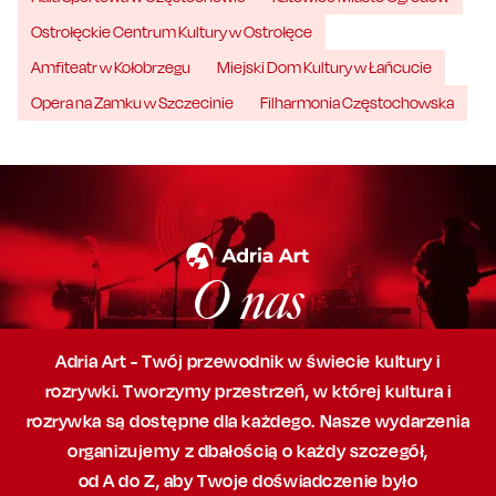
Ostrołęckie Centrum Kultury w Ostrołęce
Amfiteatr w Kołobrzegu
Miejski Dom Kultury w Łańcucie
Opera na Zamku w Szczecinie
Filharmonia Częstochowska
O nas
Adria Art - Twój przewodnik w świecie kultury i
rozrywki. Tworzymy przestrzeń,
w której
kultura i
rozrywka są dostępne dla każdego. Nasze wydarzenia
organizujemy
z dbałością
o każdy szczegół,
od A do Z, aby
Twoje doświadczenie było