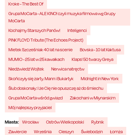
Kroke - The Best Of
Grupa MoCarta - ALE KINO! czyli muzyka filmowa wg Grupy
MoCarta
Kochajmy Starszych Panów!
Inteligenci
PINK FLOYD Tribute (The Echoes Project)
Mietek Szcześniak 40 lat na scenie
Bovska - 10 lat Kaktusa
MUMIO - 25 lat w 25 kawałkach
Klaps! 50 twarzy Greya
Niedźwiedź Wojtek
Nerwica natręctw
Skończyły się żarty. Mann i Bukartyk
Midnight in New York
Ślub doskonały: I że Cię nie opuszczę aż do śmiechu
Grupa MoCarta wśród gwiazd
Zakochani w Młynarskim
Mój najlepszy przyjaciel
Miasta:
Wrocław
Ostrów Wielkopolski
Rybnik
Zawiercie
Września
Cieszyn
Świebodzin
Łomża