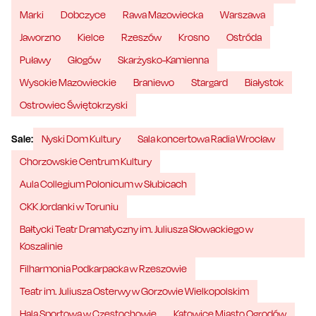
Marki
Dobczyce
Rawa Mazowiecka
Warszawa
Jaworzno
Kielce
Rzeszów
Krosno
Ostróda
Puławy
Głogów
Skarżysko-Kamienna
Wysokie Mazowieckie
Braniewo
Stargard
Białystok
Ostrowiec Świętokrzyski
Sale:
Nyski Dom Kultury
Sala koncertowa Radia Wrocław
Chorzowskie Centrum Kultury
Aula Collegium Polonicum w Słubicach
CKK Jordanki w Toruniu
Bałtycki Teatr Dramatyczny im. Juliusza Słowackiego w
Koszalinie
Filharmonia Podkarpacka w Rzeszowie
Teatr im. Juliusza Osterwy w Gorzowie Wielkopolskim
Hala Sportowa w Częstochowie
Katowice Miasto Ogrodów