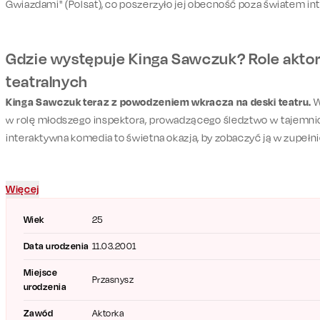
Gwiazdami" (Polsat), co poszerzyło jej obecność poza światem in
Gdzie występuje Kinga Sawczuk? Role aktor
teatralnych
Kinga Sawczuk teraz z powodzeniem wkracza na deski teatru.
W
w rolę młodszego inspektora, prowadzącego śledztwo w tajemnic
interaktywna komedia to świetna okazja, by zobaczyć ją w zupeł
Więcej
Wiek
25
Data urodzenia
11.03.2001
Miejsce
Przasnysz
urodzenia
Zawód
Aktorka