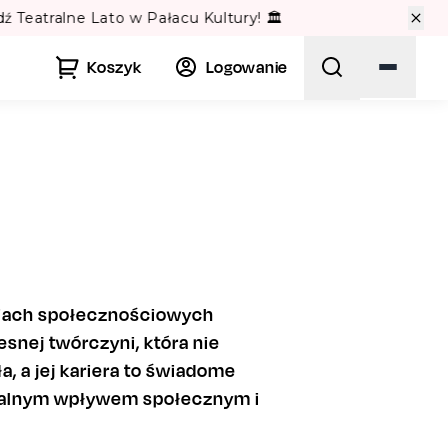
🏛️
Koszyk
Logowanie
diach społecznościowych
snej twórczyni, która nie
a, a jej kariera to świadome
realnym wpływem społecznym i