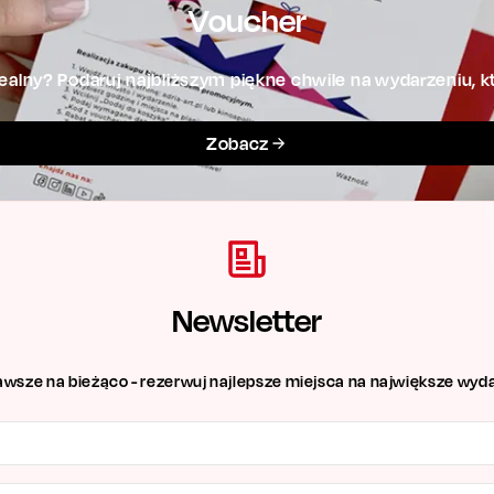
Voucher
alny? Podaruj najbliższym piękne chwile na wydarzeniu, kt
Zobacz
Newsletter
awsze na bieżąco - rezerwuj najlepsze miejsca na największe wyda