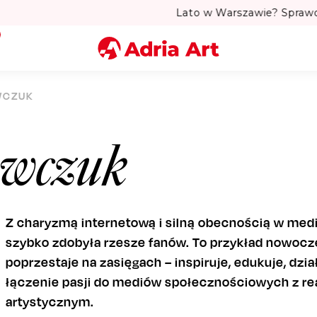
to w Warszawie? Sprawdź Teatralne Lato w Pałacu Kultury! 
Miasto
WCZUK
Kategoria
awczuk
Szukaj
Z charyzmą internetową i silną obecnością w me
szybko zdobyła rzesze fanów. To przykład nowocze
poprzestaje na zasięgach – inspiruje, edukuje, dział
łączenie pasji do mediów społecznościowych z 
artystycznym.