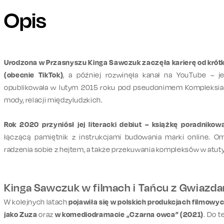
Opis
Urodzona w Przasnyszu Kinga Sawczuk zaczęła karierę od krótki
(obecnie TikTok)
, a później rozwinęła kanał na YouTube – j
opublikowała w lutym 2015 roku pod pseudonimem Kompleksiar
mody, relacji międzyludzkich.
Rok 2020 przyniósł jej literacki debiut – książkę poradnikow
łączącą pamiętnik z instrukcjami budowania marki online. O
radzenia sobie z hejtem, a także przekuwania kompleksów w atuty
Kinga Sawczuk w filmach i Tańcu z Gwiazd
W kolejnych latach
pojawiła się w polskich produkcjach filmowy
jako Zuza
oraz
w komediodramacie „Czarna owca” (2021)
. Do t