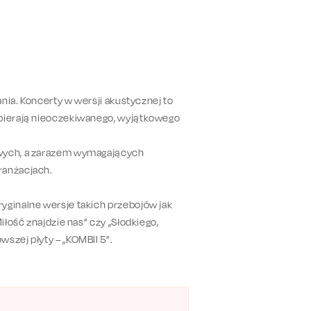
nia. Koncerty w wersji akustycznej to
abierają nieoczekiwanego, wyjątkowego
iwych, a zarazem wymagających
ranżacjach.
yginalne wersje takich przebojów jak
iłość znajdzie nas” czy „Słodkiego,
szej płyty – „KOMBII 5”.