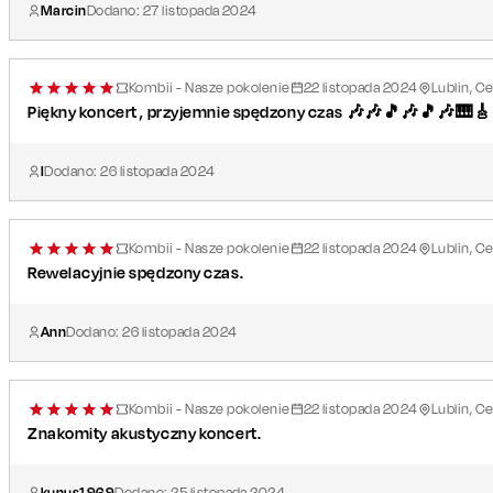
Marcin
Dodano:
27
listopada
2024
Kombii - Nasze pokolenie
22
listopada
2024
Lublin, C
Piękny koncert , przyjemnie spędzony czas 🎶🎶🎵🎶🎵🎶🎹
I
Dodano:
26
listopada
2024
Kombii - Nasze pokolenie
22
listopada
2024
Lublin, C
Rewelacyjnie spędzony czas.
Ann
Dodano:
26
listopada
2024
Kombii - Nasze pokolenie
22
listopada
2024
Lublin, C
Znakomity akustyczny koncert.
kunus1969
Dodano:
25
listopada
2024