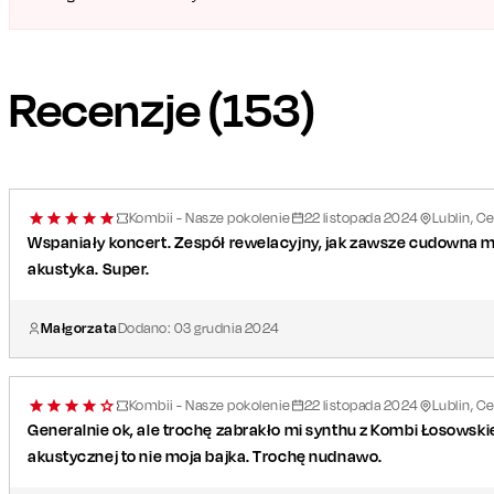
Recenzje (
153
)
Kombii - Nasze pokolenie
22
listopada
2024
Lublin, C
Wspaniały koncert. Zespół rewelacyjny, jak zawsze cudowna mu
akustyka. Super.
Małgorzata
Dodano:
03
grudnia
2024
Kombii - Nasze pokolenie
22
listopada
2024
Lublin, C
Generalnie ok, ale trochę zabrakło mi synthu z Kombi Łosowski
akustycznej to nie moja bajka. Trochę nudnawo.