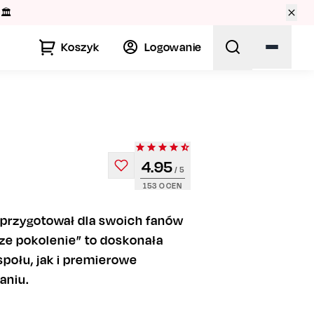
🏛️
Koszyk
Logowanie
4.95
/ 5
153
OCEN
przygotował dla swoich fanów
ze pokolenie” to doskonała
społu, jak i premierowe
aniu.