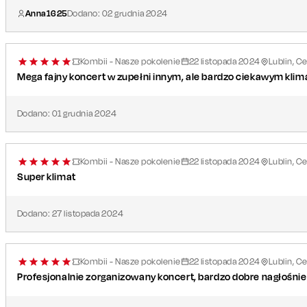
Anna1625
Dodano:
02
grudnia
2024
Kombii - Nasze pokolenie
22
listopada
2024
Lublin, C
Mega fajny koncert w zupełni innym, ale bardzo ciekawym klim
Dodano:
01
grudnia
2024
Kombii - Nasze pokolenie
22
listopada
2024
Lublin, C
Super klimat
Dodano:
27
listopada
2024
Kombii - Nasze pokolenie
22
listopada
2024
Lublin, C
Profesjonalnie zorganizowany koncert, bardzo dobre nagłośnie