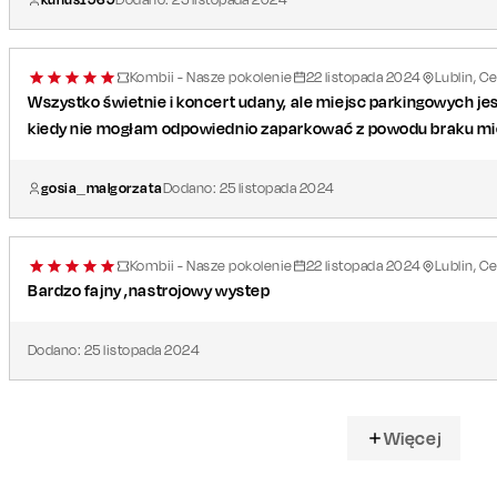
Kombii - Nasze pokolenie
22
listopada
2024
Lublin, C
Wszystko świetnie i koncert udany, ale miejsc parkingowych jes
kiedy nie mogłam odpowiednio zaparkować z powodu braku mi
gosia_malgorzata
Dodano:
25
listopada
2024
Kombii - Nasze pokolenie
22
listopada
2024
Lublin, C
Bardzo fajny ,nastrojowy wystep
Dodano:
25
listopada
2024
Więcej