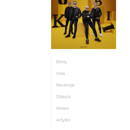
Bilety
Opis
Recenzje
Zdjęcia
Wideo
Artyści