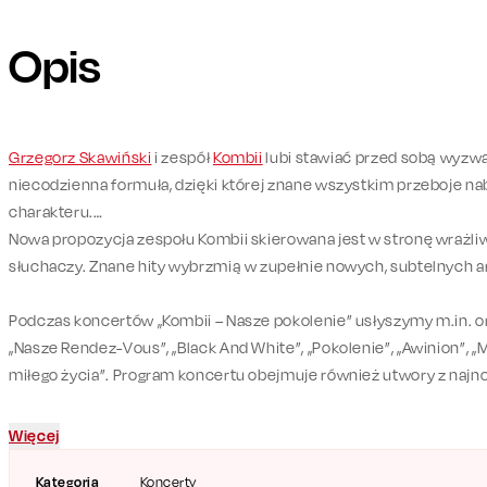
Opis
Grzegorz Skawiński
i zespół
Kombii
lubi stawiać przed sobą wyzwa
niecodzienna formuła, dzięki której znane wszystkim przeboje n
charakteru.
Nowa propozycja zespołu Kombii skierowana jest w stronę wrażl
słuchaczy. Znane hity wybrzmią w zupełnie nowych, subtelnych a
Podczas koncertów „Kombii – Nasze pokolenie” usłyszymy m.in. or
„Nasze Rendez-Vous”, „Black And White”, „Pokolenie”, „Awinion”, „M
miłego życia”. Program koncertu obejmuje również utwory z najnow
Więcej
Kategoria
Koncerty