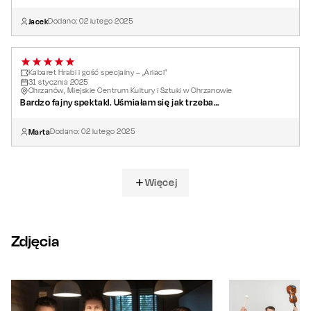
Jacek
Dodano:
02
lutego
2025
Kabaret Hrabi i gość specjalny – „Ariaci”
31
stycznia
2025
Chrzanów, Miejskie Centrum Kultury i Sztuki w Chrzanowie
Bardzo fajny spektakl. Uśmiałam się jak trzeba…
Marta
Dodano:
02
lutego
2025
Więcej
Zdjęcia