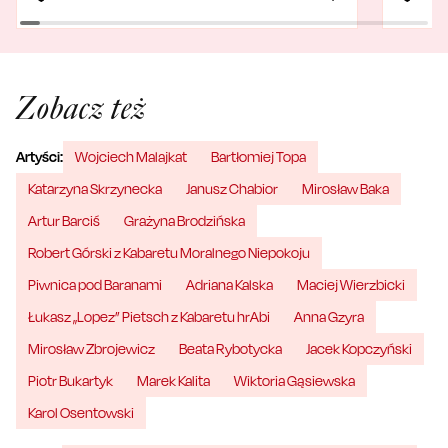
Zobacz też
Artyści:
Wojciech Malajkat
Bartłomiej Topa
Katarzyna Skrzynecka
Janusz Chabior
Mirosław Baka
Artur Barciś
Grażyna Brodzińska
Robert Górski z Kabaretu Moralnego Niepokoju
Piwnica pod Baranami
Adriana Kalska
Maciej Wierzbicki
Łukasz „Lopez” Pietsch z Kabaretu hrAbi
Anna Gzyra
Mirosław Zbrojewicz
Beata Rybotycka
Jacek Kopczyński
Piotr Bukartyk
Marek Kalita
Wiktoria Gąsiewska
Karol Osentowski