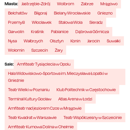
Miasta:
Jastrzębie-Zdrój
Wolbrom
Zabrze
Mrągowo
Bełchatów
Biłgoraj
Bielany Wrocławskie
Gniezno
Przemyśl
Włocławek
Stalowa Wola
Sieradz
Garwolin
Kraśnik
Pabianice
Dąbrowa Górnicza
Nysa
Wałbrzych
Olsztyn
Konin
Jarocin
Suwałki
Wołomin
Szczecin
Żary
Sale:
Amfiteatr Tysiąclecia w Opolu
Hala Widowiskowo-Sportowa im. Mieczysława Łopatki w
Gnieźnie
Teatr Wielki w Poznaniu
Klub Politechnik w Częstochowie
Terminal Kultury Gocław
Atlas Arena w Łodzi
Amfiteatr nad jeziorem Czos w Mrągowie
Teatr Kwadrat w Warszawie
Teatr Współczesny w Szczecinie
Amfiteatr Kumowa Dolina w Chełmie