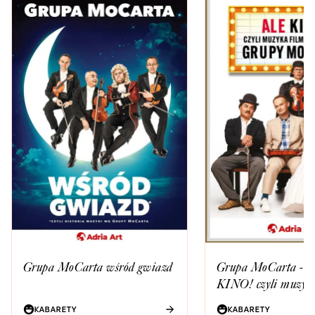
Grupa MoCarta wśród gwiazd
Grupa MoCarta - 
KINO! czyli muzyk
wg Grupy MoCarta
KABARETY
KABARETY