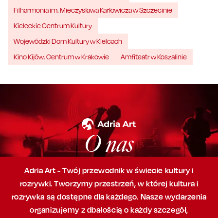
Filharmonia im. Mieczysława Karłowicza w Szczecinie
Kieleckie Centrum Kultury
Wojewódzki Dom Kultury w Kielcach
Kino Kijów. Centrum w Krakowie
Amfiteatr w Koszalinie
O nas
Adria Art - Twój przewodnik w świecie kultury i
rozrywki. Tworzymy przestrzeń,
w której
kultura i
rozrywka są dostępne dla każdego. Nasze wydarzenia
organizujemy
z dbałością
o każdy szczegół,