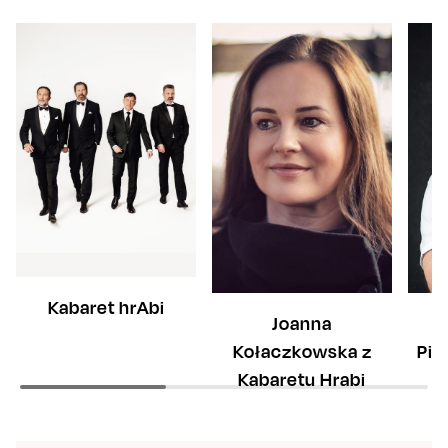
Kabaret hrAbi
Joanna
Ł
Kołaczkowska z
Pie
Kabaretu Hrabi