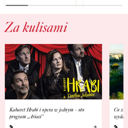
Za kulisami
Kabaret Hrabi i opera w jednym – oto
Co zna
program „Ariaci”
wydarz