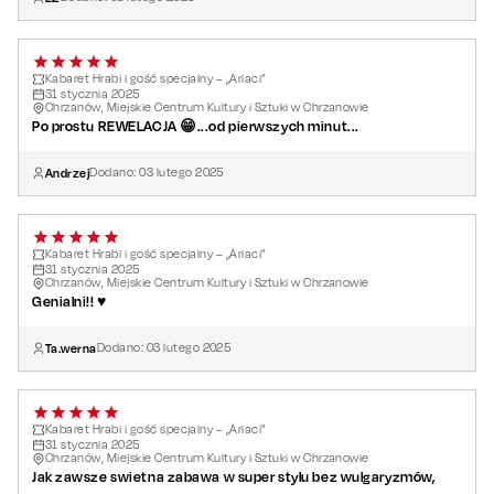
Majer
,
Łukasz Pietsch
oraz
Maciej Miecznikowski.
Kabaret Hrabi i gość specjalny – „Ariaci”
31
stycznia
2025
Chrzanów, Miejskie Centrum Kultury i Sztuki w Chrzanowie
Po prostu REWELACJA 😁...od pierwszych minut...
Andrzej
Dodano:
03
lutego
2025
Kabaret Hrabi i gość specjalny – „Ariaci”
31
stycznia
2025
Chrzanów, Miejskie Centrum Kultury i Sztuki w Chrzanowie
Genialni!! ♥
Ta.werna
Dodano:
03
lutego
2025
Kabaret Hrabi i gość specjalny – „Ariaci”
31
stycznia
2025
Chrzanów, Miejskie Centrum Kultury i Sztuki w Chrzanowie
Jak zawsze swietna zabawa w super stylu bez wulgaryzmów,