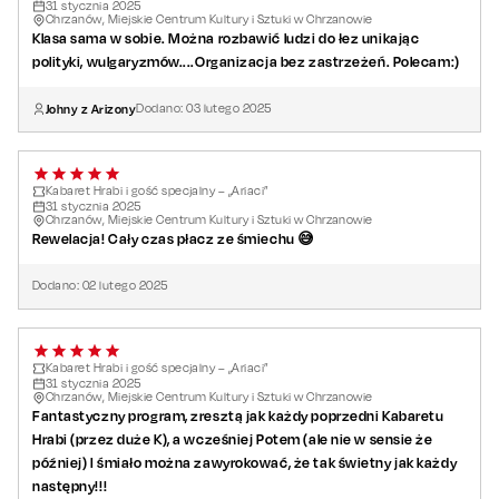
31
stycznia
2025
Chrzanów, Miejskie Centrum Kultury i Sztuki w Chrzanowie
Klasa sama w sobie. Można rozbawić ludzi do łez unikając
polityki, wulgaryzmów....Organizacja bez zastrzeżeń. Polecam:)
Johny z Arizony
Dodano:
03
lutego
2025
Kabaret Hrabi i gość specjalny – „Ariaci”
31
stycznia
2025
Chrzanów, Miejskie Centrum Kultury i Sztuki w Chrzanowie
Rewelacja! Cały czas płacz ze śmiechu 😅
Dodano:
02
lutego
2025
Kabaret Hrabi i gość specjalny – „Ariaci”
31
stycznia
2025
Chrzanów, Miejskie Centrum Kultury i Sztuki w Chrzanowie
Fantastyczny program, zresztą jak każdy poprzedni Kabaretu
Hrabi (przez duże K), a wcześniej Potem (ale nie w sensie że
później) I śmiało można zawyrokować, że tak świetny jak każdy
następny!!!