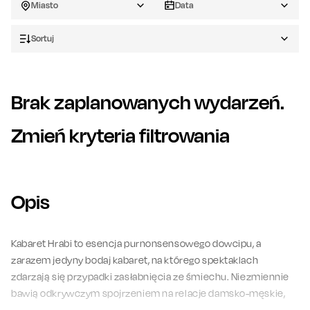
Miasto
Data
Sortuj
Brak zaplanowanych wydarzeń.
Zmień kryteria filtrowania
Opis
Kabaret Hrabi to esencja purnonsensowego dowcipu, a
zarazem jedyny bodaj kabaret, na którego spektaklach
zdarzają się przypadki zasłabnięcia ze śmiechu. Niezmiennie
bawią odkrywczym spojrzeniem na relacje damsko-męskie,
niekonwencjonalnym podejściem do wyzwań codzienności i