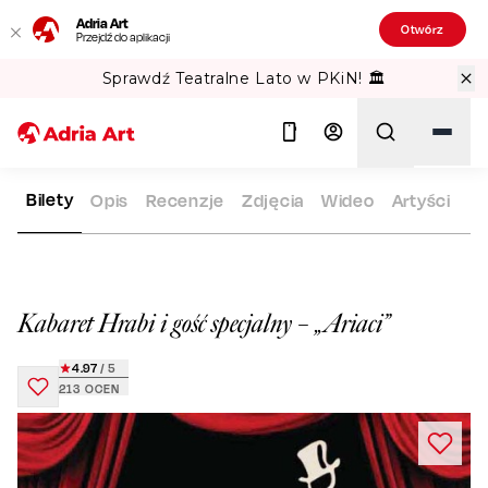
Adria Art
Otwórz
Przejdź do aplikacji
Sprawdź Teatralne Lato w PKiN! 🏛️
Bilety
Opis
Recenzje
Zdjęcia
Wideo
Artyści
ADRIA ART
REPERTUAR
KABARET HRABI I GOŚĆ SPECJALNY
Szukaj
Kabaret Hrabi i gość specjalny – „Ariaci”
4.97
/ 5
213
OCEN