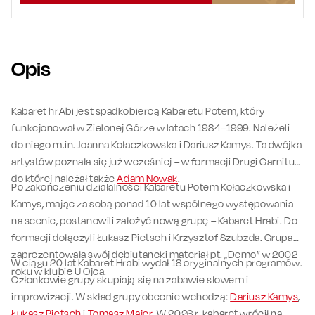
Opis
Kabaret hrAbi jest spadkobiercą Kabaretu Potem, który
funkcjonował w Zielonej Górze w latach 1984–1999. Należeli
do niego m.in. Joanna Kołaczkowska i Dariusz Kamys. Ta dwójka
artystów poznała się już wcześniej – w formacji Drugi Garnitur,
do której należał także
Adam Nowak
.
Po zakończeniu działalności Kabaretu Potem Kołaczkowska i
Kamys, mając za sobą ponad 10 lat wspólnego występowania
na scenie, postanowili założyć nową grupę – Kabaret Hrabi. Do
formacji dołączyli Łukasz Pietsch i Krzysztof Szubzda. Grupa
zaprezentowała swój debiutancki materiał pt. „Demo” w 2002
W ciągu 20 lat Kabaret Hrabi wydał 18 oryginalnych programów.
roku w klubie U Ojca.
Członkowie grupy skupiają się na zabawie słowem i
improwizacji. W skład grupy obecnie wchodzą:
Dariusz Kamys
,
Łukasz Pietsch
i
Tomasz Majer
. W 2026 r. kabaret wrócił na