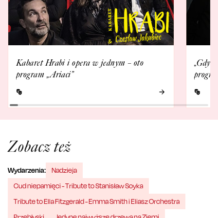
Kabaret Hrabi i opera w jednym – oto
„Gdy P
program „Ariaci”
progra
Zobacz też
Wydarzenia:
Nadzieja
Cud niepamięci - Tribute to Stanisław Soyka
Tribute to Ella Fitzgerald - Emma Smith i Eliasz Orchestra
Przebłyski
Jedyne najwyższe drzewa na Ziemi