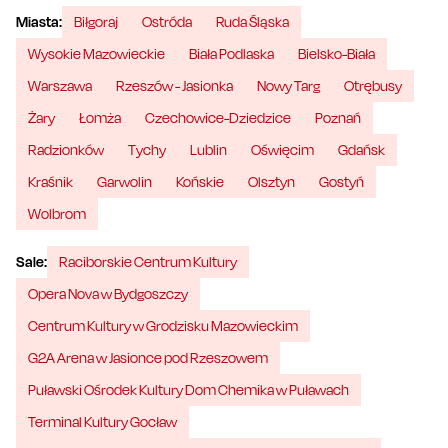
Miasta:
Biłgoraj
Ostróda
Ruda Śląska
Wysokie Mazowieckie
Biała Podlaska
Bielsko-Biała
Warszawa
Rzeszów - Jasionka
Nowy Targ
Otrębusy
Żary
Łomża
Czechowice-Dziedzice
Poznań
Radzionków
Tychy
Lublin
Oświęcim
Gdańsk
Kraśnik
Garwolin
Końskie
Olsztyn
Gostyń
Wolbrom
Sale:
Raciborskie Centrum Kultury
Opera Nova w Bydgoszczy
Centrum Kultury w Grodzisku Mazowieckim
G2A Arena w Jasionce pod Rzeszowem
Puławski Ośrodek Kultury Dom Chemika w Puławach
Terminal Kultury Gocław