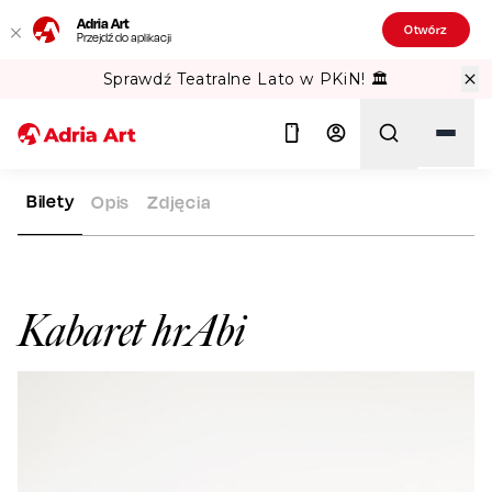
Adria Art
Otwórz
Przejdź do aplikacji
Sprawdź Teatralne Lato w PKiN! 🏛️
Bilety
Opis
Zdjęcia
ADRIA ART
ARTYŚCI
KABARET HRABI
Szukaj
Kabaret hrAbi