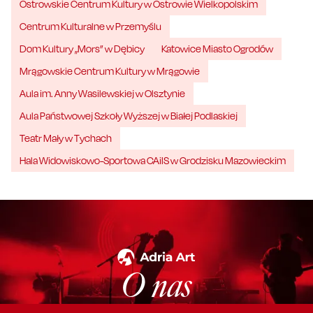
Ostrowskie Centrum Kultury w Ostrowie Wielkopolskim
Centrum Kulturalne w Przemyślu
Dom Kultury „Mors” w Dębicy
Katowice Miasto Ogrodów
Mrągowskie Centrum Kultury w Mrągowie
Aula im. Anny Wasilewskiej w Olsztynie
Aula Państwowej Szkoły Wyższej w Białej Podlaskiej
Teatr Mały w Tychach
Hala Widowiskowo-Sportowa CAiIS w Grodzisku Mazowieckim
O nas