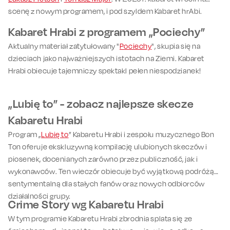
scenę z nowym programem, i pod szyldem Kabaret hrAbi.
Kabaret Hrabi z programem „Pociechy”
Aktualny materiał zatytułowany "
Pociechy
", skupia się na
dzieciach jako najważniejszych istotach na Ziemi. Kabaret
Hrabi obiecuje tajemniczy spektakl pełen niespodzianek!
„Lubię to” - zobacz najlepsze skecze
Kabaretu Hrabi
Program „
Lubię to
” Kabaretu Hrabi i zespołu muzycznego Bon
Ton oferuje ekskluzywną kompilację ulubionych skeczów i
piosenek, docenianych zarówno przez publiczność, jak i
wykonawców. Ten wieczór obiecuje być wyjątkową podróżą
sentymentalną dla stałych fanów oraz nowych odbiorców
działalności grupy.
Crime Story wg Kabaretu Hrabi
W tym programie Kabaretu Hrabi zbrodnia splata się ze