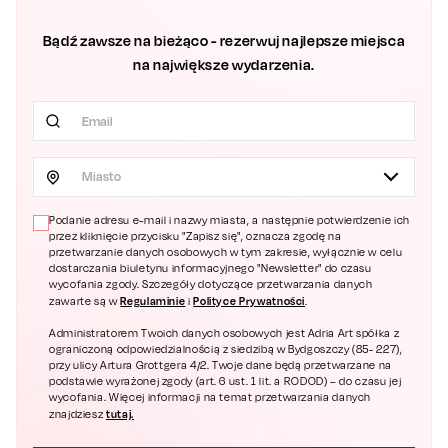
Bądź zawsze na bieżąco - rezerwuj najlepsze miejsca
na największe wydarzenia.
Miasto
Podanie adresu e-mail i nazwy miasta, a następnie potwierdzenie ich
przez kliknięcie przycisku "Zapisz się", oznacza zgodę na
przetwarzanie danych osobowych w tym zakresie, wyłącznie w celu
dostarczania biuletynu informacyjnego "Newsletter" do czasu
wycofania zgody. Szczegóły dotyczące przetwarzania danych
Regulaminie
Polityce Prywatności
zawarte są w
i
.
Administratorem Twoich danych osobowych jest Adria Art spółka z
ograniczoną odpowiedzialnością z siedzibą w Bydgoszczy (85- 227),
przy ulicy Artura Grottgera 4/2. Twoje dane będą przetwarzane na
podstawie wyrażonej zgody (art. 6 ust. 1 lit. a RODOD) – do czasu jej
wycofania. Więcej informacji na temat przetwarzania danych
tutaj.
znajdziesz