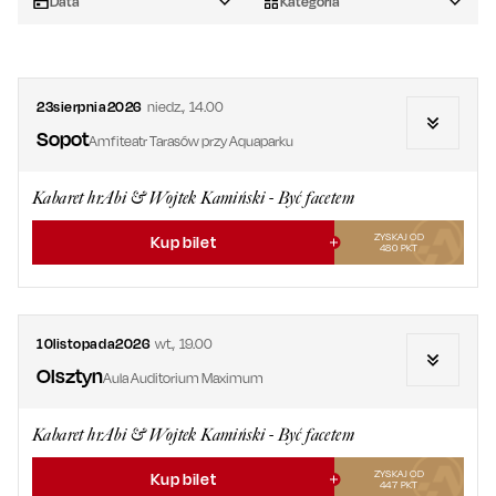
Data
Kategoria
23
sierpnia
2026
niedz.
,
14.00
Sopot
Amfiteatr Tarasów przy Aquaparku
Kabaret hrAbi & Wojtek Kamiński - Być facetem
ZYSKAJ OD
Kup bilet
480
PKT
10
listopada
2026
wt.
,
19.00
Olsztyn
Aula Auditorium Maximum
Kabaret hrAbi & Wojtek Kamiński - Być facetem
ZYSKAJ OD
Kup bilet
447
PKT