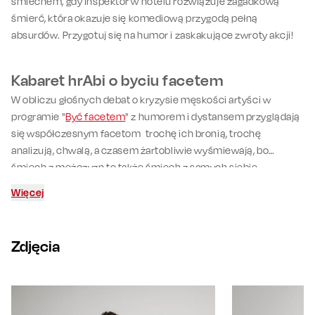
śmiechem, gdy inspektor w hotelu rozwiązuje zagadkową
śmierć, która okazuje się komediową przygodą pełną
absurdów. Przygotuj się na humor i zaskakujące zwroty akcji!
Kabaret hrAbi o byciu facetem
W obliczu głośnych debat o kryzysie męskości artyści w
programie "
Być facetem
" z humorem i dystansem przyglądają
się współczesnym facetom trochę ich bronią, trochę
analizują, chwalą, a czasem żartobliwie wyśmiewają, bo
śmiech z mężczyzn to także śmiech z samych siebie.
Gościnnie dołączy do nich Wojtek Kamiński.
Więcej
Zdjęcia