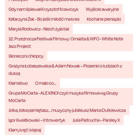
Gdy nam śpiewał Krzysztof Krawczyk
Wyjście awaryjne
Katarzyna Żak - Bo jeśli miłość ma kres
Kochane pieniążki
Maryla Rodowicz - Niech żyje bal
12. Przeźrocza Festiwal Filmowy: Omasta & WFO - White Note
Jazz Project
Słoneczni chłopcy
Grażyna Łobaszewska & Adam Nowak – Piosenki o ludziach z
duszą
Kłamstwo
O mało co…
Grupa MoCarta - ALE KINO! czyli muzyka filmowa wg Grupy
MoCarta
Jolka, Jolka pamiętasz… muzyczny jubileusz Marka Dutkiewicza
Igor Kwiatkowski – Introwertyk
Julia Pietrucha – Parsley X
Kłam, kręć i klękaj