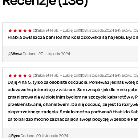
Wykonawcy:
Joanna Kołaczkowska
Dariusz Kamys
Kabaret Hrabi - Lubię to!
08
listopada
2024
Kraków, IC
Tomasz Majer
Hrabi a zwłaszcza pani Joanna Kołaczkowska są najlepsi. Było
Łukasz Pietsch
oraz zespół muzyczny Bon Ton (Waldemar Franczyk,
Bartek Pietsch, Paweł Pietsch)
Wewa
Dodano:
27
listopada
2024
Kabaret Hrabi - Lubię to!
08
listopada
2024
Kraków, IC
Daję 4 na 5, tylko za osobiste odczucia. Ponieważ jednak wolę b
odczuwalną interakcję z widzem. Sam zespół jak dla mnie petar
zmanierowania wieloletnim byciem na szczycie kabaretów w P
przekleństwami, chamstwem. Da się odczuć, że jest to rozrywka
niepotrzebnego zadęcia. Śmiało można porównać Hrabi do Kaba
za to bardzo mocno zaznaczającą swoją pozycję w zespole Pani
Rync
Dodano:
20
listopada
2024