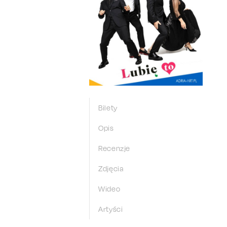
Bilety
Opis
Recenzje
Zdjęcia
Wideo
Artyści