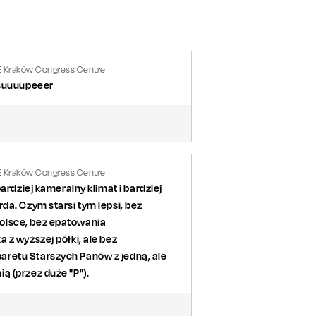
E Kraków Congress Centre
 suuuupeeer
 Karol Pietsch, Grzegorz Piotrowski,
E Kraków Congress Centre
ardziej kameralny klimat i bardziej
da. Czym starsi tym lepsi, bez
olsce, bez epatowania
 z wyższej półki, ale bez
retu Starszych Panów z jedną, ale
ą (przez duże "P").