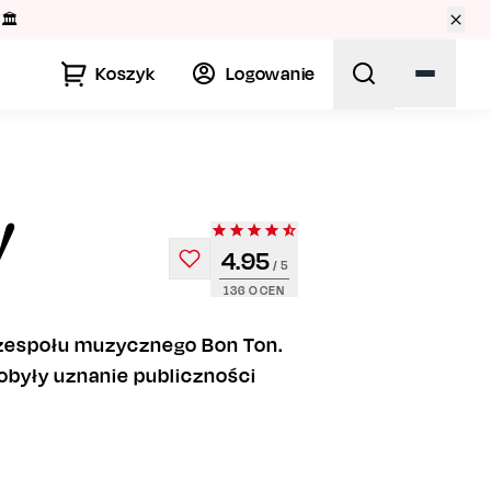
🏛️
Koszyk
Logowanie
!
4.95
/ 5
136
OCEN
 zespołu muzycznego Bon Ton.
dobyły uznanie publiczności