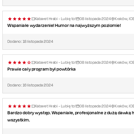
Kabaret Hrabi - Lubię to!
08
listopada
2024
Kraków, IC
Wspaniałe wydarzenie! Humor na najwyższym poziomie!
Dodano:
18
listopada
2024
Kabaret Hrabi - Lubię to!
08
listopada
2024
Kraków, IC
Prawie cały program był powtórka
Dodano:
16
listopada
2024
Kabaret Hrabi - Lubię to!
08
listopada
2024
Kraków, IC
Bardzo dobry występ. Wspaniałe, profesjonalne z dużą dawką
wszystkim.