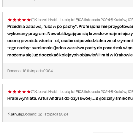
Kabaret Hrabi - Lubię to!
08
listopada
2024
Kraków, IC
Przednia zabawa, "ubaw po pachy". Profesjonalnie przygotowan
wykonany program. Nawet ślizgające się krzesło w najmniejsz
ocenę przedstawienia - ot, osoba odpowiedzialna za utrzymanie
tego nazbyt sumiennie (jedna warstwa pasty do posadzek więcej i
możemy się już doczekać kolejnych objawień Hrabi w Krakowie -
Dodano:
12
listopada
2024
Kabaret Hrabi - Lubię to!
08
listopada
2024
Kraków, IC
Hrabi wymiata. Artur Andrus dołożył swoej... 2 godziny śmiech
Janusz
Dodano:
12
listopada
2024