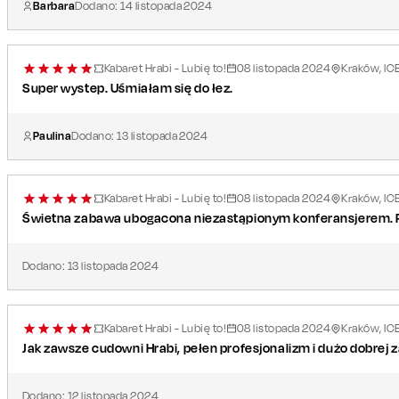
Barbara
Dodano:
14
listopada
2024
Kabaret Hrabi - Lubię to!
08
listopada
2024
Kraków, IC
Super wystep. Uśmiałam się do łez.
Paulina
Dodano:
13
listopada
2024
Kabaret Hrabi - Lubię to!
08
listopada
2024
Kraków, IC
Świetna zabawa ubogacona niezastąpionym konferansjerem. 
Dodano:
13
listopada
2024
Kabaret Hrabi - Lubię to!
08
listopada
2024
Kraków, IC
Jak zawsze cudowni Hrabi, pełen profesjonalizm i dużo dobrej z
Dodano:
12
listopada
2024