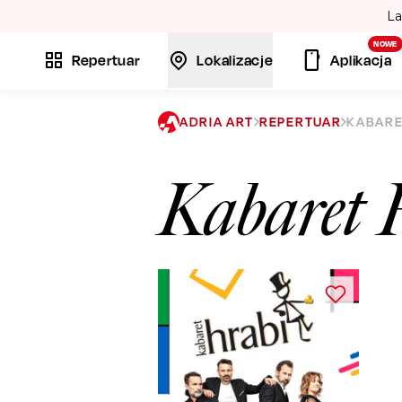
La
NOWE
Repertuar
Lokalizacje
Aplikacja
ADRIA ART
REPERTUAR
KABARET
Kabaret H