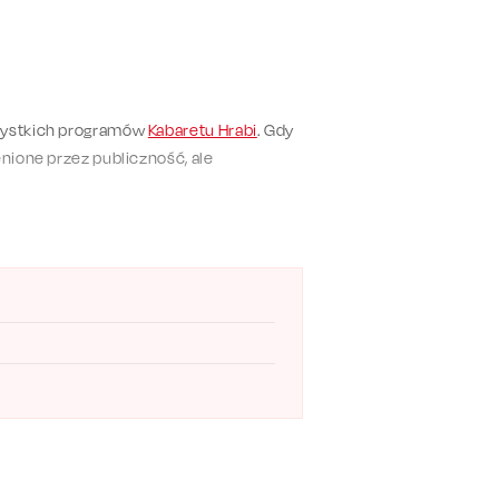
szystkich programów
Kabaretu Hrabi
. Gdy
enione przez publiczność, ale
 tylko doceniany przez publiczność, ale
równo dla długoletnich fanów Kabaretu
ież elementy improwizowane, zatem
odkryjecie w nim coś innego. Ten
entalna!
sz. Sprawdź, w których miastach wystąpi