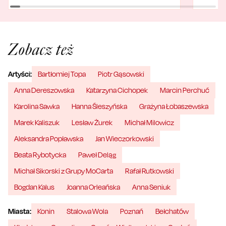
Zobacz też
Artyści:
Bartłomiej Topa
Piotr Gąsowski
Anna Dereszowska
Katarzyna Cichopek
Marcin Perchuć
Karolina Sawka
Hanna Śleszyńska
Grażyna Łobaszewska
Marek Kaliszuk
Lesław Żurek
Michał Milowicz
Aleksandra Popławska
Jan Wieczorkowski
Beata Rybotycka
Paweł Deląg
Michał Sikorski z Grupy MoCarta
Rafał Rutkowski
Bogdan Kalus
Joanna Orleańska
Anna Seniuk
Miasta:
Konin
Stalowa Wola
Poznań
Bełchatów