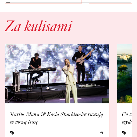
Za kulisami
Varius Manx & Kasia Stankiewicz ruszają
Co zna
w nową trasę
wydarz