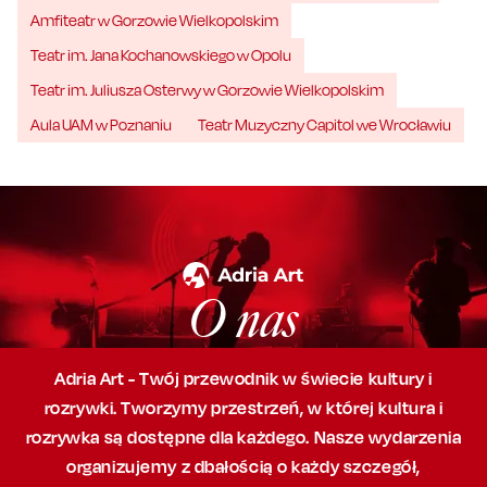
Amfiteatr w Gorzowie Wielkopolskim
Teatr im. Jana Kochanowskiego w Opolu
Teatr im. Juliusza Osterwy w Gorzowie Wielkopolskim
Aula UAM w Poznaniu
Teatr Muzyczny Capitol we Wrocławiu
O nas
Adria Art - Twój przewodnik w świecie kultury i
rozrywki. Tworzymy przestrzeń,
w której
kultura i
rozrywka są dostępne dla każdego. Nasze wydarzenia
organizujemy
z dbałością
o każdy szczegół,