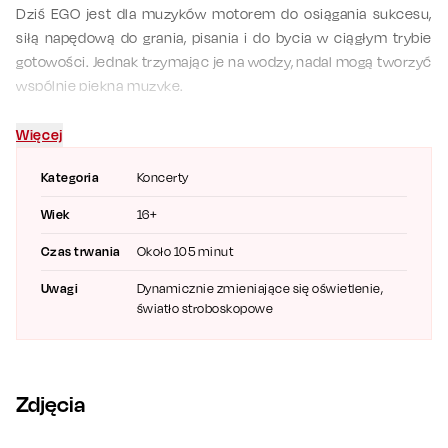
Dziś EGO jest dla muzyków motorem do osiągania sukcesu,
siłą napędową do grania, pisania i do bycia w ciągłym trybie
gotowości. Jednak trzymając je na wodzy, nadal mogą tworzyć
wspólnie piękną muzykę.
Seria koncertów obejmie największe miasta w Polsce i będzie
Więcej
okazją do usłyszenia zarówno największych przebojów grupy,
tych dawno nie słyszanych, jak i piosenek premierowych.
Kategoria
Koncerty
Będzie to starannie zaprojektowane wydarzenie, gdzie
Wiek
16+
fenomenalny wokal Kasi, kunszt muzyków oraz oprawa
wizualna, będą gwarancją wytwornego widowiska.
Czas trwania
Około 105 minut
Rozpoznawalne brzmienie, największe przeboje, miliony
Uwagi
Dynamicznie zmieniające się oświetlenie,
sprzedanych płyt, piękne piosenki, to znaki rozpoznawalne
światło stroboskopowe
zespołu i gwarancja dobrze spędzonego czasu. A co
najważniejsze, zespół i Kasia brzmią lepiej niż kiedykolwiek.
Ego wybrzmi już tej jesieni.
Zdjęcia