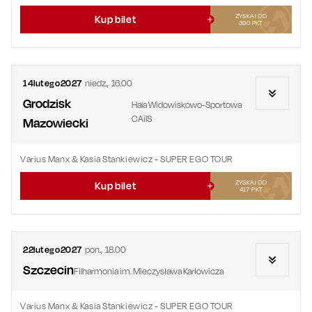
ZYSKAJ OD
Kup bilet
390
PKT
14
lutego
2027
niedz.
,
16.00
Grodzisk
Hala Widowiskowo-Sportowa
CAiIS
Mazowiecki
Varius Manx & Kasia Stankiewicz - SUPER EGO TOUR
ZYSKAJ OD
Kup bilet
417
PKT
22
lutego
2027
pon.
,
18.00
Szczecin
Filharmonia im. Mieczysława Karłowicza
Varius Manx & Kasia Stankiewicz - SUPER EGO TOUR