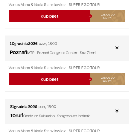
Varius Manx & Kasia Stankiewicz - SUPER EGO TOUR
ZYSKAJ OD
Kup bilet
510
PKT
10
grudnia
2026
czw.
,
18.00
Poznań
MTP - Poznań Congress Center - Sala Ziemi
Varius Manx & Kasia Stankiewicz - SUPER EGO TOUR
ZYSKAJ OD
Kup bilet
537
PKT
21
grudnia
2026
pon.
,
18.00
Toruń
Centrum Kulturalno- Kongresowe Jordanki
Varius Manx & Kasia Stankiewicz - SUPER EGO TOUR