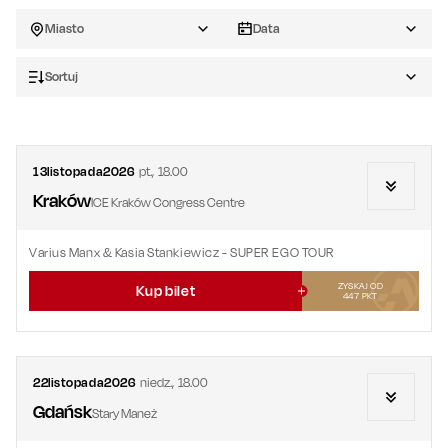
Miasto
Data
Sortuj
13
listopada
2026
pt.
,
18.00
Kraków
ICE Kraków Congress Centre
Varius Manx & Kasia Stankiewicz - SUPER EGO TOUR
ZYSKAJ OD
Kup bilet
447
PKT
22
listopada
2026
niedz.
,
18.00
Gdańsk
Stary Maneż