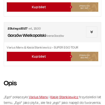
ZYSKAJ OD
Kup bilet
597
PKT
23
lutego
2027
wt.
,
18.00
Gorzów Wielkopolski
Arena Gorzów
Varius Manx & Kasia Stankiewicz - SUPER EGO TOUR
ZYSKAJ OD
Kup bilet
450
PKT
Opis
„Ego” połączyło
Varius Manx
i
Kasię Stankiewicz
trzydzieści lat
temu. „Ego” jako płyta , ale też „ego” jako napęd do tworzenia.