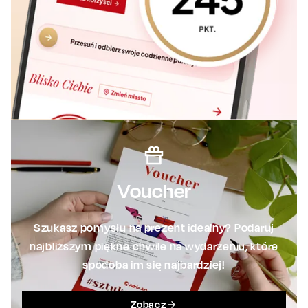
Voucher
Szukasz pomysłu na prezent idealny? Podaruj
najbliższym piękne chwile na wydarzeniu, które
spodoba im się najbardziej!
Zobacz