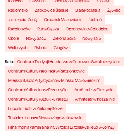
Kłodzko
Garwolin
Gorzów Wielkopolski
Gostyń
Radomsko
Ząbkowice Śląskie
Biała Podlaska
Żywiec
Jastrzębie-Zdrój
Grodzisk Mazowiecki
Ustroń
Radzionków
Ruda Śląska
Czechowice-Dziedzice
Opole
Nowy Sącz
Zielona Góra
Nowy Targ
Wałbrzych
Rybnik
Głogów
Sale:
Centrum Tradycji Hutnictwa w Ostrowcu Świętokrzyskim
Centrum Kultury Karolinka w Radzionkowie
Miejska Szkoła Artystyczna w Mińsku Mazowieckim
Centrum Kulturalne w Przemyślu
Amfiteatr w Olsztynie
Centrum Kultury i Sztuki w Kaliszu
Amfiteatr w Koszalinie
Lubuski Teatr w Zielonej Górze
Teatr im. Juliusza Słowackiego w Krakowie
Filharmonia Kameralna im. Witolda Lutosławskiego w Łomży