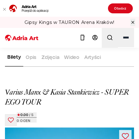
Adria Art
Otwórz
Przejdź do aplikacji
Gipsy Kings w TAURON Arena Kraków!
Bilety
Opis
Zdjęcia
Wideo
Artyści
ADRIA ART
REPERTUAR
VARIUS MANX & KASIA STANKIEWI
Szukaj
Varius Manx & Kasia Stankiewicz - SUPER
EGO TOUR
0.00
/ 5
0
OCEN