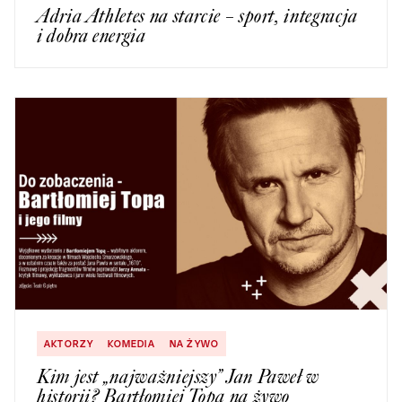
Adria Athletes na starcie – sport, integracja
i dobra energia
AKTORZY
KOMEDIA
NA ŻYWO
Kim jest „najważniejszy” Jan Paweł w
historii? Bartłomiej Topa na żywo