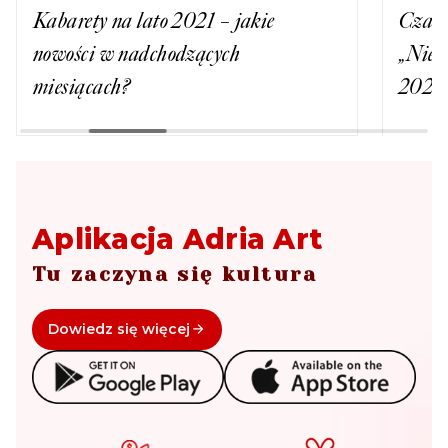
Kabarety na lato 2021 – jakie
Czase
nowości w nadchodzących
„Niep
miesiącach?
2022
Aplikacja Adria Art
Tu zaczyna się kultura
Dowiedz się więcej