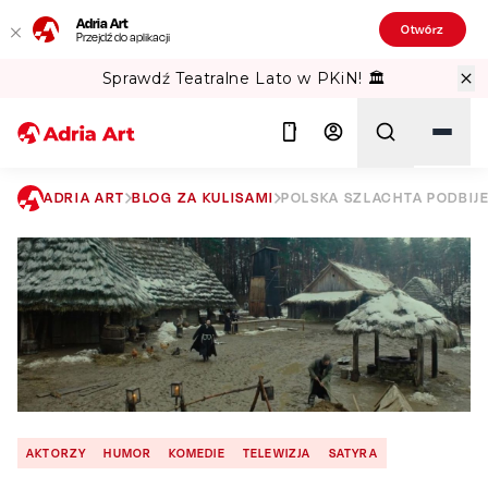
Adria Art
Otwórz
Przejdź do aplikacji
Sprawdź Teatralne Lato w PKiN! 🏛️
ADRIA ART
BLOG ZA KULISAMI
POLSKA SZLACHTA PODBIJE
Szukaj
AKTORZY
HUMOR
KOMEDIE
TELEWIZJA
SATYRA