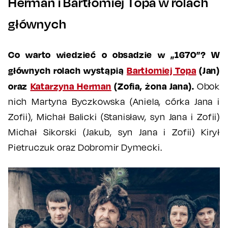
Herman i Bartłomiej Topa w rolach
głównych
Co warto wiedzieć o obsadzie w „1670”? W
głównych rolach wystąpią
Bartłomiej Topa
(Jan)
oraz
Katarzyna Herman
(Zofia, żona Jana).
Obok
nich Martyna Byczkowska (Aniela, córka Jana i
Zofii), Michał Balicki (Stanisław, syn Jana i Zofii)
Michał Sikorski (Jakub, syn Jana i Zofii) Kirył
Pietruczuk oraz Dobromir Dymecki.