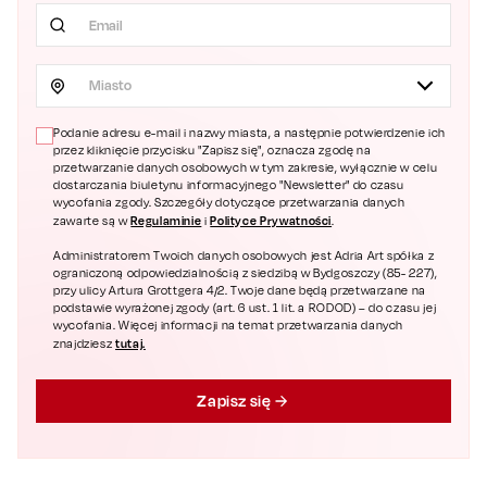
Miasto
Podanie adresu e-mail i nazwy miasta, a następnie potwierdzenie ich
przez kliknięcie przycisku "Zapisz się", oznacza zgodę na
przetwarzanie danych osobowych w tym zakresie, wyłącznie w celu
dostarczania biuletynu informacyjnego "Newsletter" do czasu
wycofania zgody. Szczegóły dotyczące przetwarzania danych
Regulaminie
Polityce Prywatności
zawarte są w
i
.
Administratorem Twoich danych osobowych jest Adria Art spółka z
ograniczoną odpowiedzialnością z siedzibą w Bydgoszczy (85- 227),
przy ulicy Artura Grottgera 4/2. Twoje dane będą przetwarzane na
podstawie wyrażonej zgody (art. 6 ust. 1 lit. a RODOD) – do czasu jej
wycofania. Więcej informacji na temat przetwarzania danych
tutaj.
znajdziesz
Zapisz się