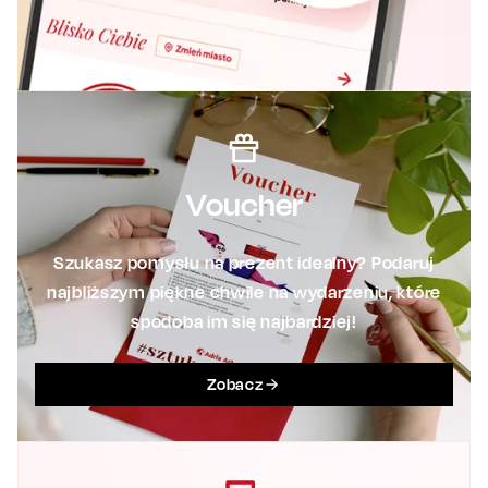
Voucher
Szukasz pomysłu na prezent idealny? Podaruj
najbliższym piękne chwile na wydarzeniu, które
spodoba im się najbardziej!
Zobacz