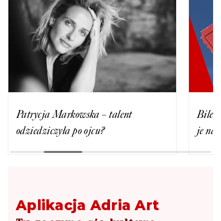
Patrycja Markowska – talent
Bilety
odziedziczyła po ojcu?
je na
Aplikacja Adria Art