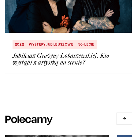
2022
WYSTĘPY JUBILEUSZOWE
50-LECIE
Jubileusz Grażyny Łobaszewskiej. Kto
wystąpi z artystką na scenie?
Polecamy