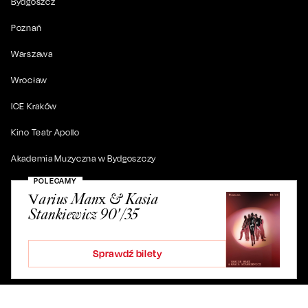
Bydgoszcz
Poznań
Warszawa
Wrocław
ICE Kraków
Kino Teatr Apollo
Akademia Muzyczna w Bydgoszczy
POLECAMY
Varius Manx & Kasia
Stankiewicz 90'/35
© 2019-
2026
. Wszystkie prawa zastrzeżone.
Sprawdź bilety
ul. Artura Grottgera 4/2, 85-227 Bydgoszcz