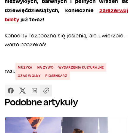
niezwykłych, barwnych i pełnych wrażeń lat
dziewięćdziesiątych, koniecznie
zarezerwuj
bilety
już teraz!
Koncerty rozpoczną się jesienią, ale uwierzcie –
warto poczekać!
MUZYKA
NA ŻYWO
WYDARZENIA KULTURALNE
TAGI:
CZAS WOLNY
PIOSENKARZ
Podobne artykuły