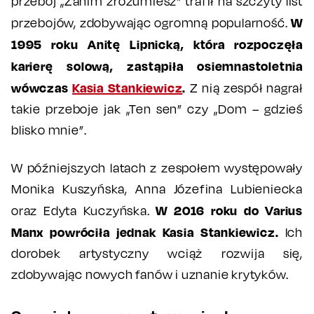
przebój „Zanim zrozumiesz" trafił na szczyty list
W
przebojów, zdobywając ogromną popularność.
1995 roku Anitę Lipnicką, która rozpoczęła
karierę solową, zastąpiła osiemnastoletnia
wówczas
Kasia Stankiewicz
.
Z nią zespół nagrał
takie przeboje jak „Ten sen” czy „Dom – gdzieś
blisko mnie”.
W późniejszych latach z zespołem występowały
Monika Kuszyńska, Anna Józefina Lubieniecka
W 2016 roku do Varius
oraz Edyta Kuczyńska.
Manx powróciła jednak Kasia Stankiewicz.
Ich
dorobek artystyczny wciąż rozwija się,
zdobywając nowych fanów i uznanie krytyków.