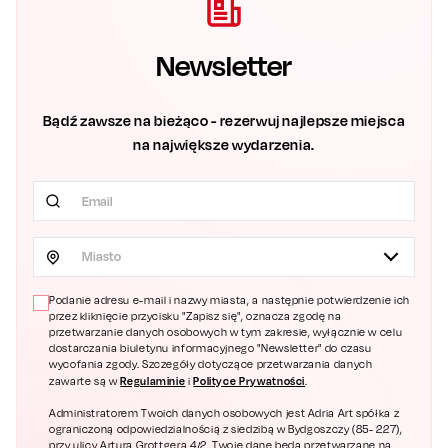
Newsletter
Bądź zawsze na bieżąco - rezerwuj najlepsze miejsca
na największe wydarzenia.
Miasto
Podanie adresu e-mail i nazwy miasta, a następnie potwierdzenie ich
przez kliknięcie przycisku "Zapisz się", oznacza zgodę na
przetwarzanie danych osobowych w tym zakresie, wyłącznie w celu
dostarczania biuletynu informacyjnego "Newsletter" do czasu
wycofania zgody. Szczegóły dotyczące przetwarzania danych
Regulaminie
Polityce Prywatności
zawarte są w
i
.
Administratorem Twoich danych osobowych jest Adria Art spółka z
ograniczoną odpowiedzialnością z siedzibą w Bydgoszczy (85- 227),
przy ulicy Artura Grottgera 4/2. Twoje dane będą przetwarzane na