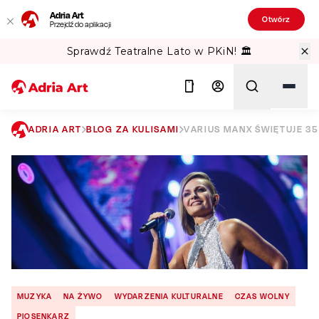
Adria Art
Otwórz
Przejdź do aplikacji
Sprawdź Teatralne Lato w PKiN! 🏛️
ADRIA ART
BLOG ZA KULISAMI
VARIUS MANX ŚWIĘTUJE 35
Szukaj
MUZYKA
NA ŻYWO
WYDARZENIA KULTURALNE
CZAS WOLNY
PIOSENKARZ