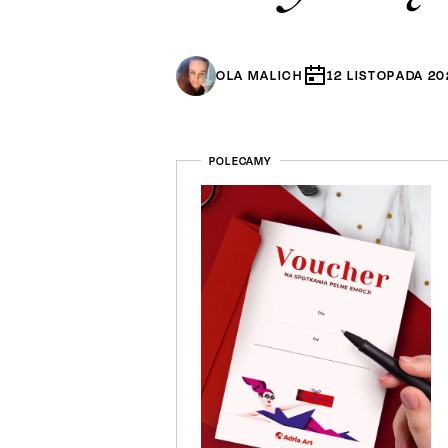
OLA MALICH
12
LISTOPADA
20
POLECAMY