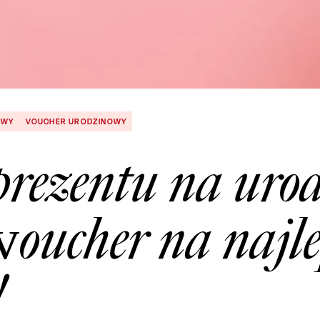
OWY
VOUCHER URODZINOWY
prezentu na uro
voucher na najl
!