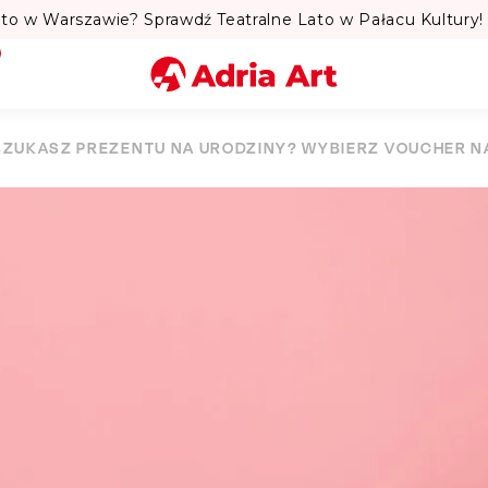
Sprawdź Teatralne Lato w Pałacu Kultury! 🏛️
Miasto
SZUKASZ PREZENTU NA URODZINY? WYBIERZ VOUCHER N
Kategoria
Szukaj