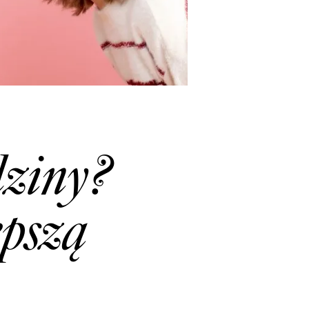
dziny?
epszą