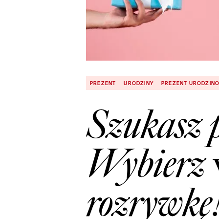
PREZENT
URODZINY
PREZENT URODZIN
Szukasz 
Wybierz 
rozrywkę