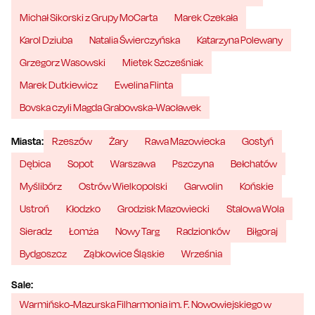
Michał Sikorski z Grupy MoCarta
Marek Czekała
Karol Dziuba
Natalia Świerczyńska
Katarzyna Polewany
Grzegorz Wasowski
Mietek Szcześniak
Marek Dutkiewicz
Ewelina Flinta
Bovska czyli Magda Grabowska-Wacławek
Miasta:
Rzeszów
Żary
Rawa Mazowiecka
Gostyń
Dębica
Sopot
Warszawa
Pszczyna
Bełchatów
Myślibórz
Ostrów Wielkopolski
Garwolin
Końskie
Ustroń
Kłodzko
Grodzisk Mazowiecki
Stalowa Wola
Sieradz
Łomża
Nowy Targ
Radzionków
Biłgoraj
Bydgoszcz
Ząbkowice Śląskie
Września
Sale:
Warmińsko-Mazurska Filharmonia im. F. Nowowiejskiego w