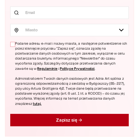
Miasto
Podanie adresu e-mail i nazwy miasta, a następnie potwierdzenie ich
przez kliknięcie przycisku "Zapisz się", oznacza zgodę na
przetwarzanie danych osobowych w tym zakresie, wyłącznie w celu
dostarczania biuletynu informacyjnego "Newsletter" do czasu
wycofania zgody. Szczegóły dotyczące przetwarzania danych
Regulaminie
Polityce Prywatności
zawarte są w
i
.
Administratorem Twoich danych osobowych jest Adria Art spółka z
ograniczoną odpowiedzialnością z siedzibą w Bydgoszczy (85- 227),
przy ulicy Artura Grottgera 4/2. Twoje dane będą przetwarzane na
podstawie wyrażonej zgody (art. 6 ust. 1 lit. a RODOD) – do czasu jej
wycofania. Więcej informacji na temat przetwarzania danych
tutaj.
znajdziesz
Zapisz się