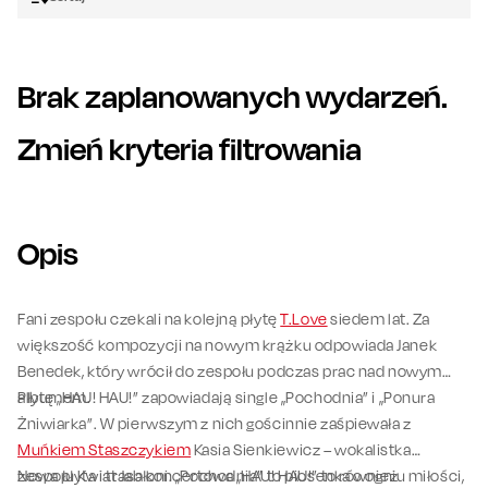
Brak zaplanowanych wydarzeń.
Zmień kryteria filtrowania
Opis
Fani zespołu czekali na kolejną płytę
T.Love
siedem lat. Za
większość kompozycji na nowym krążku odpowiada Janek
Benedek, który wrócił do zespołu podczas prac nad nowym
albumem.
Płytę „HAU! HAU!” zapowiadają single „Pochodnia” i „Ponura
Żniwiarka”. W pierwszym z nich gościnnie zaśpiewała z
Muńkiem Staszczykiem
Kasia Sienkiewicz – wokalistka
zespołu Kwiat Jabłoni. „Pochodnia” to piosenka o ogniu miłości,
Nowa płyta i trasa koncertowa „HAU! HAU!” to również