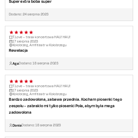
Super extra boba super
Dodano:
24
sierpnia
2023
T.Love – trasa koncertowa HAU! HAU!
17
sierpnia
2023
Kołobrzeg, Amfiteatr w Kołobrzegu
Rewelacja
Aga
Dodano:
18
sierpnia
2023
T.Love – trasa koncertowa HAU! HAU!
17
sierpnia
2023
Kołobrzeg, Amfiteatr w Kołobrzegu
Bardzo zadowolona, zabawa przednia. Kocham piosenki tego
zespołu - zabrakło mi tylko piosenki Pola, abym była mega
zadowolona
Donia
Dodano:
18
sierpnia
2023