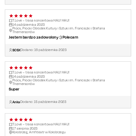
T.Love – trasa koncertowa HAU! HAU!
14
października
2023
Płock, Płocki Ośrodek Kultury i Sztuki im. Franciszki i Stefana
Themersonów
Jestem bardzo zadowolony :) Polecam
SCSX
Dodano:
16
października
2023
T.Love – trasa koncertowa HAU! HAU!
14
października
2023
Płock, Płocki Ośrodek Kultury i Sztuki im. Franciszki i Stefana
Themersonów
Super
Anka
Dodano:
15
października
2023
T.Love – trasa koncertowa HAU! HAU!
17
sierpnia
2023
Kołobrzeg, Amfiteatr w Kołobrzegu