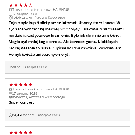
T.Love – trasa koncertowa HAU! HAU!
17
sierpnia
2023
Kołobrzeg, Amfiteatr w Kołobrzegu
Fajnie było kupić bilety przez internet. Utwory stare i nowe. W
tych starych trochę inaczej niż z "płyty". Brakowało mi czasami
bardziej akustycznego brzmienia. Było jak dla mnie za głośno.
Mogło być mniej tego łomotu. Ale to rzecz gustu. Niektórych
raczej właśnie to rusza. Ogólnie solidna czwórka. Pozdrawiam
Henryk świeżo upieczony emeryt.
Dodano:
18
sierpnia
2023
T.Love – trasa koncertowa HAU! HAU!
17
sierpnia
2023
Kołobrzeg, Amfiteatr w Kołobrzegu
Super koncert
Edyta
Dodano:
18
sierpnia
2023