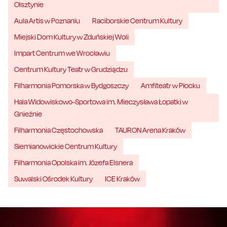
Olsztynie
Aula Artis w Poznaniu
Raciborskie Centrum Kultury
Miejski Dom Kultury w Zduńskiej Woli
Impart Centrum we Wrocławiu
Centrum Kultury Teatr w Grudziądzu
Filharmonia Pomorska w Bydgoszczy
Amfiteatr w Płocku
Hala Widowiskowo-Sportowa im. Mieczysława Łopatki w
Gnieźnie
Filharmonia Częstochowska
TAURON Arena Kraków
Siemianowickie Centrum Kultury
Filharmonia Opolska im. Józefa Elsnera
Suwalski Ośrodek Kultury
ICE Kraków