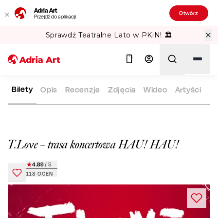
Adria Art
Otwórz
Przejdź do aplikacji
Sprawdź Teatralne Lato w PKiN! 🏛️
Bilety
Opis
Recenzje
Zdjęcia
Wideo
Artyści
ADRIA ART
REPERTUAR
T.LOVE – TRASA KONCERTOWA HAU
Szukaj
T.Love – trasa koncertowa HAU! HAU!
4.89
/ 5
113
OCEN