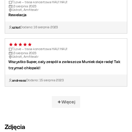
T.Love – trasa koncertowa HAU! HAU!
13
sierpnia
2023
Ustroń, Amfiteatr
Rewelacja
szkot
Dodano:
16
sierpnia
2023
T.Love – trasa koncertowa HAU! HAU!
13
sierpnia
2023
Ustroń, Amfiteatr
Wszystko Super, cały zespół a zwłaszcza Muniek daje radę! Tak
trzymać chłopaki!
andreass
Dodano:
15
sierpnia
2023
Więcej
Zdjęcia