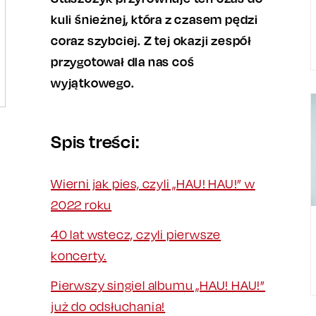
kuli śnieżnej, która z czasem pędzi
coraz szybciej. Z tej okazji zespół
przygotował dla nas coś
wyjątkowego.
Spis treści:
Wierni jak pies, czyli „HAU! HAU!” w
2022 roku
40 lat wstecz, czyli pierwsze
koncerty.
Pierwszy singiel albumu „HAU! HAU!”
już do odsłuchania!