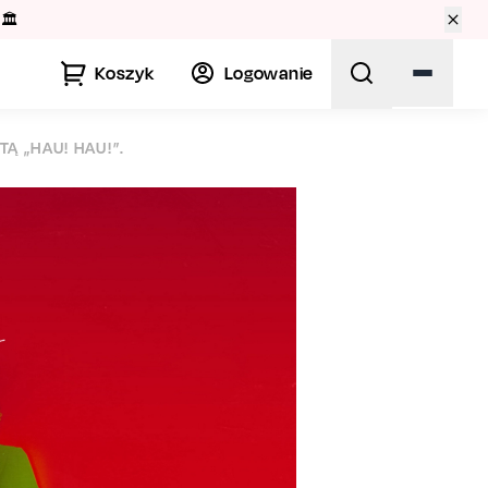
🏛️
Koszyk
Logowanie
Ą „HAU! HAU!”.