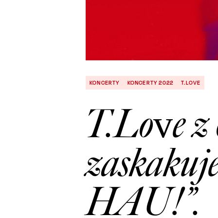
KONCERTY
KONCERTY 2022
T.LOVE
T.Love z 
zaskakuj
HAU!”.