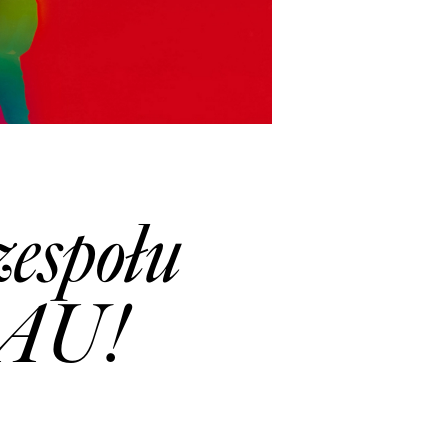
zespołu
HAU!