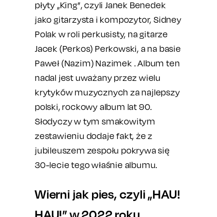
płyty „King”, czyli Janek Benedek
jako gitarzysta i kompozytor, Sidney
Polak w roli perkusisty, na gitarze
Jacek (Perkos) Perkowski, a na basie
Paweł (Nazim) Nazimek . Album ten
nadal jest uważany przez wielu
krytyków muzycznych za najlepszy
polski, rockowy album lat 90.
Słodyczy w tym smakowitym
zestawieniu dodaje fakt, że z
jubileuszem zespołu pokrywa się
30-lecie tego właśnie albumu.
Wierni jak pies, czyli „HAU!
HAU!” w 2022 roku