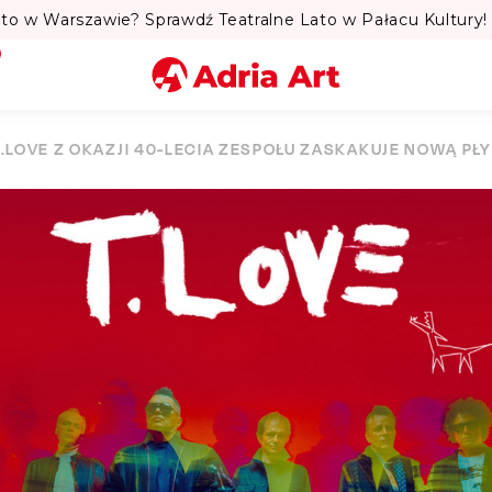
to w Warszawie? Sprawdź Teatralne Lato w Pałacu Kultury! 
Miasto
T.LOVE Z OKAZJI 40-LECIA ZESPOŁU ZASKAKUJE NOWĄ PŁYT
Kategoria
Szukaj