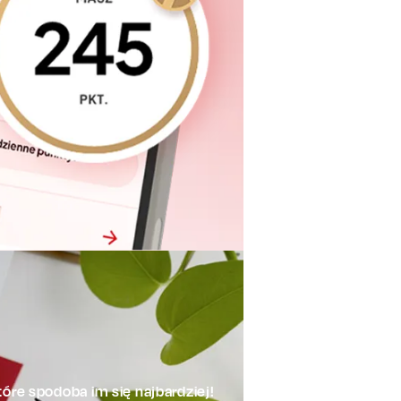
óre spodoba im się najbardziej!