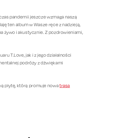
a czas pandemii jeszcze wzmaga naszą
ddaję ten album w Wasze ręce z nadzieją,
na żywo i akustycznie. Z pozdrowieniami,
u T.Love, jak i z jego działalności
tymentalnej podróży z dźwiękami
ą płytę, którą promuje nowa
trasa