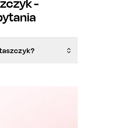
szczyk
-
pytania
Staszczyk?