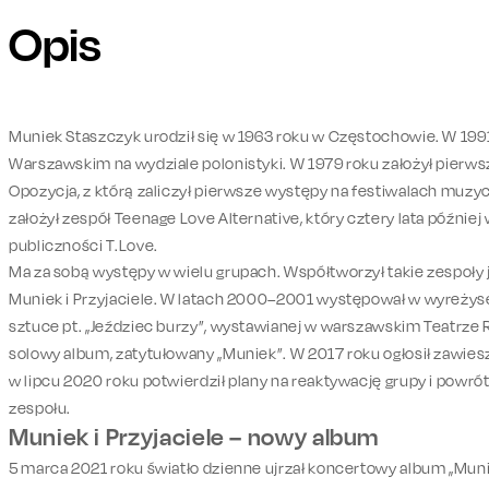
Opis
Muniek Staszczyk urodził się w 1963 roku w Częstochowie. W 199
Warszawskim na wydziale polonistyki. W 1979 roku założył pierwsz
Opozycja, z którą zaliczył pierwsze występy na festiwalach muzyc
założył zespół Teenage Love Alternative, który cztery lata późni
publiczności T.Love.
Ma za sobą występy w wielu grupach. Współtworzył takie zespoły ja
Muniek i Przyjaciele. W latach 2000–2001 występował w wyreżys
sztuce pt. „Jeździec burzy”, wystawianej w warszawskim Teatrze
solowy album, zatytułowany „Muniek”. W 2017 roku ogłosił zawies
w lipcu 2020 roku potwierdził plany na reaktywację grupy i powrót
zespołu.
Muniek i Przyjaciele – nowy album
5 marca 2021 roku światło dzienne ujrzał koncertowy album „Munie