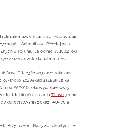
1 roku ukończył studia na Uniwersytecie
y zespół – Schoolboys. Później była
znych w Toruniu i Jarocinie. W 1982 roku
ej wyewoluował w doskonale znane
k Gary i Gitary, Szwagierkolaska czy
erowanej przez Arkadiusza Jakubika
 Rampa. W 2010 roku wydał pierwszy
zenie działalności zespołu
T.Love
, jednak
 do koncertowania z okazji 40-lecia
k i Przyjaciele – Na żywo i akustycznie