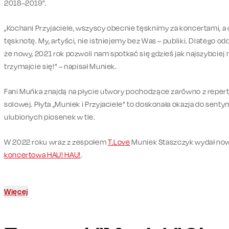
2018–2019”.
„Kochani Przyjaciele, wszyscy obecnie tęsknimy za koncertami, 
tęsknotę. My, artyści, nie istniejemy bez Was – publiki. Dlatego o
że nowy, 2021 rok pozwoli nam spotkać się gdzieś jak najszybciej 
trzymajcie się!” – napisał Muniek.
Fani Muńka znajdą na płycie utwory pochodzące zarówno z repertuar
solowej. Płyta „Muniek i Przyjaciele” to doskonała okazja do sen
ulubionych piosenek w tle.
W 2022 roku wraz z zespołem
T.Love
Muniek Staszczyk wydał now
koncertowa HAU! HAU!
.
Więcej