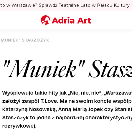
to w Warszawie? Sprawdź Teatralne Lato w Pałacu Kultury! 
Miasto
"MUNIEK" STASZCZYK
Kategoria
"Muniek" Stasz
Szukaj
Wyśpiewuje takie hity jak „Nie, nie, nie”, „Warszaw
założył zespół T.Love. Ma na swoim koncie współ
Katarzyną Nosowską, Anną Marią Jopek czy Stanis
Staszczyk to jedna z najbardziej charakterystyczn
rozrywkowej.