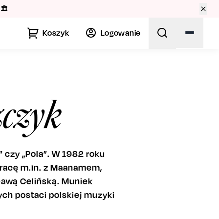
🏛️
Koszyk
Logowanie
czyk
a” czy „Pola”. W 1982 roku
pracę m.in. z Maanamem,
ławą Celińską. Muniek
ych postaci polskiej muzyki