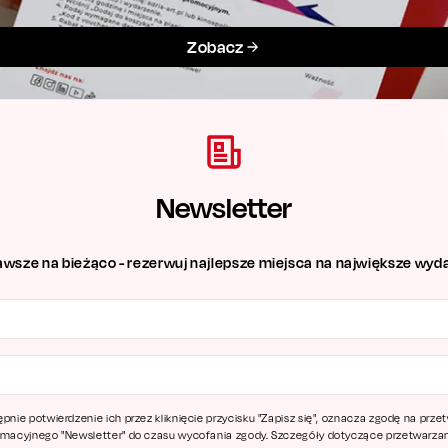
Zobacz
Newsletter
awsze na bieżąco - rezerwuj najlepsze miejsca na największe wyda
ępnie potwierdzenie ich przez kliknięcie przycisku "Zapisz się", oznacza zgodę na pr
ormacyjnego "Newsletter" do czasu wycofania zgody. Szczegóły dotyczące przetwarz