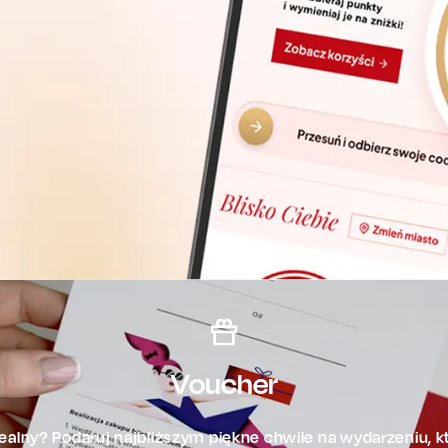
Voucher
alny? Podaruj najbliższym piękne chwile na wydarzeniu, kt