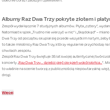
obecnie coraz rzadszym zjawiskiem.
Albumy Raz Dwa Trzy pokryte złotem i plat
Zespół wydał łącznie 7 studyjnych albumów. Płyta „cztery”, wydana
Natomiast krążek „Trudno nie wierzyć w nic” i „Skądokąd” – mia
Dwa Trzy od początku skupiał się przede wszystkim na tym, żeby
to także miłośnicy Raz Dwa Trzy, którzy regularnie przychodzą n
chwilach zespołu.
Zespół Raz Dwa Trzy świętuje 35 lat swojej autentycznej twórczo
koncerty „
Raz Dwa Trzy... dzieści pięć okrążeń wokół słońca…
”. M
to właśnie na scenie tworzą z publicznością niepowtarzalną więź, 
drogi.
Więcej