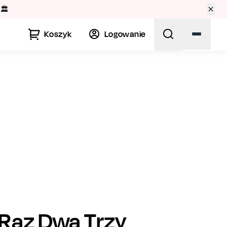
🏛️
Koszyk
Logowanie
Raz Dwa Trzy