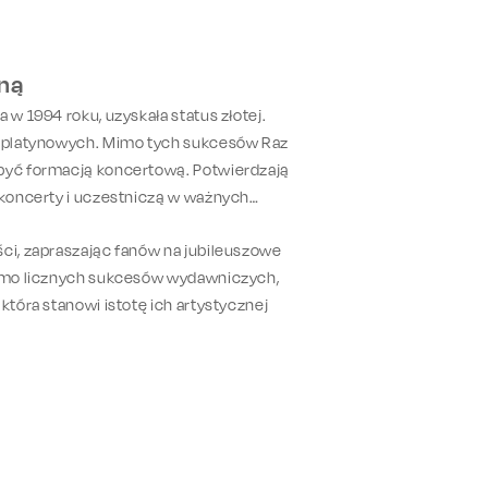
yną
 w 1994 roku, uzyskała status złotej.
no platynowych. Mimo tych sukcesów Raz
 być formacją koncertową. Potwierdzają
a koncerty i uczestniczą w ważnych
ści, zapraszając fanów na jubileuszowe
imo licznych sukcesów wydawniczych,
która stanowi istotę ich artystycznej