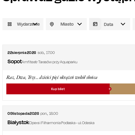
Wydarzenie
Miasto
22
sierpnia
2026
sob.
,
17.00
Sopot
Amfiteatr Tarasów przy Aquaparku
Raz, Dwa, Trzy… dzieści pięć okrążeń wokół słońca
Kup bilet
09
listopada
2026
pon.
,
18.00
Białystok
Opera i Filharmonia Podlaska - ul. Odeska