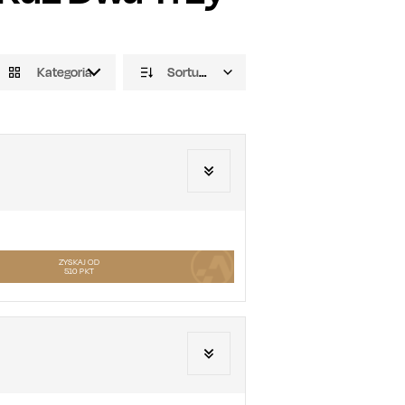
Kategoria
Sortuj domyślnie
ZYSKAJ OD
510
PKT