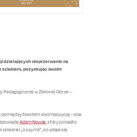
297
PKT
ji działających nieprzerwanie na
ym szlakiem, pozyskując swoim
y Pedagogicznej w Zielonej Górze –
.
a pomiędzy tekstem a kompozycją – oba
 odpowiada
Adam Nowak
, który ponadto
e piosenki „o czymś”, co zdaje się