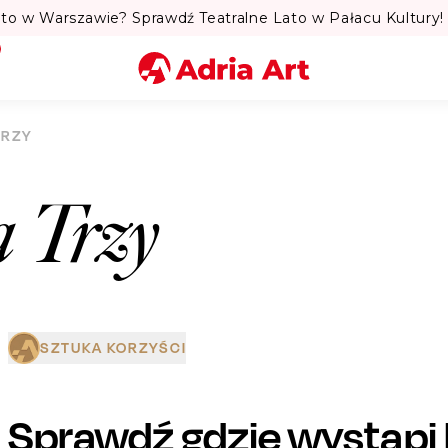
to w Warszawie? Sprawdź Teatralne Lato w Pałacu Kultury! 
Miasto
TRZY
Kategoria
 Trzy
Szukaj
SZTUKA KORZYŚCI
Sprawdź gdzie wystąpi