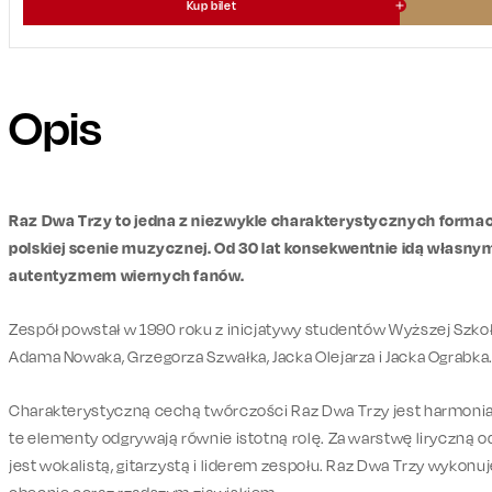
Kup bilet
Opis
Raz Dwa Trzy to jedna z niezwykle charakterystycznych formac
polskiej scenie muzycznej. Od 30 lat konsekwentnie idą własn
autentyzmem wiernych fanów.
Zespół powstał w 1990 roku z inicjatywy studentów Wyższej Szkoł
Adama Nowaka, Grzegorza Szwałka, Jacka Olejarza i Jacka Ograbka
Charakterystyczną cechą twórczości Raz Dwa Trzy jest harmoni
te elementy odgrywają równie istotną rolę. Za warstwę liryczną
jest wokalistą, gitarzystą i liderem zespołu. Raz Dwa Trzy wykonuj