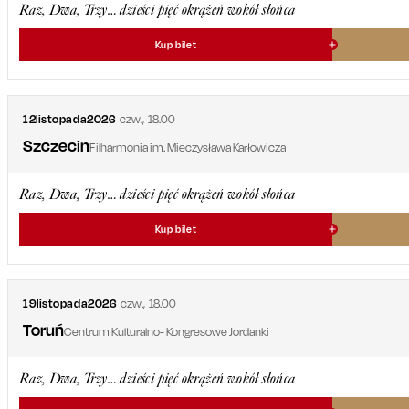
Raz, Dwa, Trzy… dzieści pięć okrążeń wokół słońca
Kup bilet
12
listopada
2026
czw.
,
18.00
Szczecin
Filharmonia im. Mieczysława Karłowicza
Raz, Dwa, Trzy… dzieści pięć okrążeń wokół słońca
Kup bilet
19
listopada
2026
czw.
,
18.00
Toruń
Centrum Kulturalno- Kongresowe Jordanki
Raz, Dwa, Trzy… dzieści pięć okrążeń wokół słońca