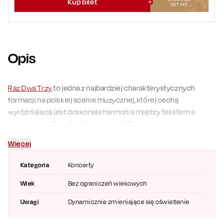
Kup bilet
297
PKT
Opis
Raz Dwa Trzy
to jedna z najbardziej charakterystycznych
formacji na polskiej scenie muzycznej, której cechą
wyróżniającą jest doskonała harmonia między tekstem a
kompozycją. Zespół, który powstał 35 lat temu na korytarzu
akademika w Zielonej Górze, przez wszystkie lata pozostał
Więcej
wierny sobie i swojej muzycznej drodze, konsekwentnie
krocząc z boku głównego nurtu.
Kategoria
Koncerty
Zespól wydał siedem studyjnych albumów, z których wiele
Wiek
Bez ograniczeń wiekowych
pokryło się złotem i platyną. Mimo to grupa zawsze stawiała na
Uwagi
Dynamicznie zmieniające się oświetlenie
pierwszym miejscu koncerty. To właśnie na scenie, w
bezpośredniej interakcji z publicznością, Raz Dwa Trzy