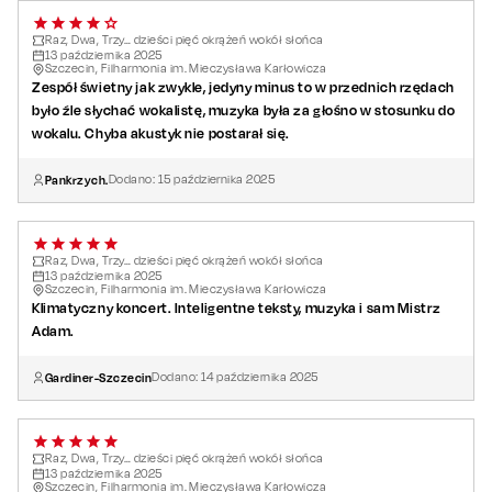
Raz, Dwa, Trzy… dzieści pięć okrążeń wokół słońca
13
października
2025
Szczecin, Filharmonia im. Mieczysława Karłowicza
Zespół świetny jak zwykle, jedyny minus to w przednich rzędach
było źle słychać wokalistę, muzyka była za głośno w stosunku do
wokalu. Chyba akustyk nie postarał się.
Pankrzych.
Dodano:
15
października
2025
Raz, Dwa, Trzy… dzieści pięć okrążeń wokół słońca
13
października
2025
Szczecin, Filharmonia im. Mieczysława Karłowicza
Klimatyczny koncert. Inteligentne teksty, muzyka i sam Mistrz
Adam.
Gardiner-Szczecin
Dodano:
14
października
2025
Raz, Dwa, Trzy… dzieści pięć okrążeń wokół słońca
13
października
2025
Szczecin, Filharmonia im. Mieczysława Karłowicza