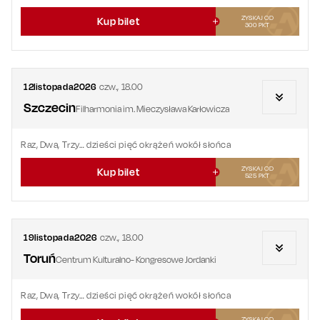
ZYSKAJ OD
Kup bilet
300
PKT
12
listopada
2026
czw.
,
18.00
Szczecin
Filharmonia im. Mieczysława Karłowicza
Raz, Dwa, Trzy… dzieści pięć okrążeń wokół słońca
ZYSKAJ OD
Kup bilet
525
PKT
19
listopada
2026
czw.
,
18.00
Toruń
Centrum Kulturalno- Kongresowe Jordanki
Raz, Dwa, Trzy… dzieści pięć okrążeń wokół słońca
ZYSKAJ OD