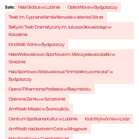
Sale:
Hala Globus w Lublinie
Opera Nova w Bydgoszczy
Teatr im. Cypriana Kamila Norwida w Jeleniej Górze
Bałtycki Teatr Dramatyczny im. Juliusza Słowackiego w
Koszalinie
Kinoteatr Adria w Bydgoszczy
Hala Widowiskowo-Sportowa im. Mieczysława Łopatki w
Gnieźnie
Hala Sportowo-Widowiskowa "Immobile Łuczniczka" w
Bydgoszczy
Opera i Filharmonia Podlaska w Białymstoku
Opera na Zamku w Szczecinie
Amfiteatr Miejski w Świnoujściu
Centrum Spotkania Kultur w Lublinie
Klub Wytwórnia w Łodzi
Amfiteatr nad jeziorem Czos w Mrągowie
Hala Sportowa w Częstochowie