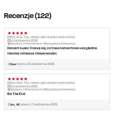
znalazło swoje miejsce, które stało się istotnym elementem
tożsamości grupy.
Recenzje (
122
)
Jubileuszowe koncerty „Raz Dwa Trzy... dzieści pięć okrążeń
wokół słońca…” to hołd dla wiernych fanów, z którymi zespół
przez te lata zbudował wyjątkową więź. Nie przegap okazji, by
Raz, Dwa, Trzy… dzieści pięć okrążeń wokół słońca
świętować ten jubileusz razem z
Raz Dwa Trzy
!
13
października
2025
Szczecin, Filharmonia im. Mieczysława Karłowicza
Koncert super. Cieszę się, że trasa koncertowa uwzględnia
również mniejsze miejscowości.
Ewa
Dodano:
22
października
2025
Raz, Dwa, Trzy… dzieści pięć okrążeń wokół słońca
13
października
2025
Szczecin, Filharmonia im. Mieczysława Karłowicza
Bis The End
Jim_M
Dodano:
17
października
2025