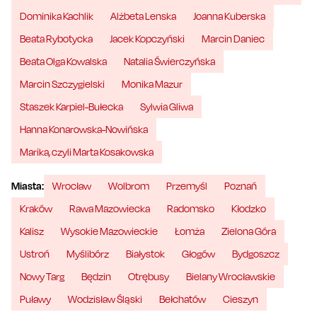
Dominika Kachlik
Alżbeta Lenska
Joanna Kuberska
Beata Rybotycka
Jacek Kopczyński
Marcin Daniec
Beata Olga Kowalska
Natalia Świerczyńska
Marcin Szczygielski
Monika Mazur
Staszek Karpiel-Bułecka
Sylwia Gliwa
Hanna Konarowska-Nowińska
Marika, czyli Marta Kosakowska
Miasta:
Wrocław
Wolbrom
Przemyśl
Poznań
Kraków
Rawa Mazowiecka
Radomsko
Kłodzko
Kalisz
Wysokie Mazowieckie
Łomża
Zielona Góra
Ustroń
Myślibórz
Białystok
Głogów
Bydgoszcz
Nowy Targ
Będzin
Otrębusy
Bielany Wrocławskie
Puławy
Wodzisław Śląski
Bełchatów
Cieszyn