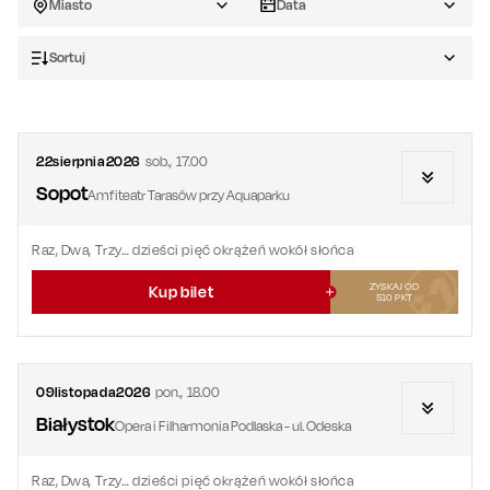
Miasto
Data
Sortuj
22
sierpnia
2026
sob.
,
17.00
Sopot
Amfiteatr Tarasów przy Aquaparku
Raz, Dwa, Trzy… dzieści pięć okrążeń wokół słońca
ZYSKAJ OD
Kup bilet
510
PKT
09
listopada
2026
pon.
,
18.00
Białystok
Opera i Filharmonia Podlaska - ul. Odeska
Raz, Dwa, Trzy… dzieści pięć okrążeń wokół słońca