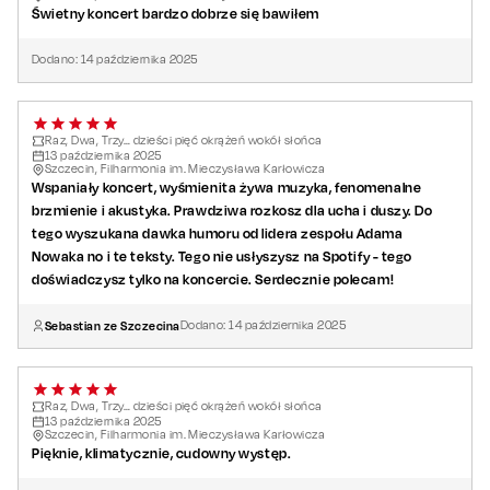
Świetny koncert bardzo dobrze się bawiłem
Dodano:
14
października
2025
Raz, Dwa, Trzy… dzieści pięć okrążeń wokół słońca
13
października
2025
Szczecin, Filharmonia im. Mieczysława Karłowicza
Wspaniały koncert, wyśmienita żywa muzyka, fenomenalne
brzmienie i akustyka. Prawdziwa rozkosz dla ucha i duszy. Do
tego wyszukana dawka humoru od lidera zespołu Adama
Nowaka no i te teksty. Tego nie usłyszysz na Spotify - tego
doświadczysz tylko na koncercie. Serdecznie polecam!
Sebastian ze Szczecina
Dodano:
14
października
2025
Raz, Dwa, Trzy… dzieści pięć okrążeń wokół słońca
13
października
2025
Szczecin, Filharmonia im. Mieczysława Karłowicza
Pięknie, klimatycznie, cudowny występ.