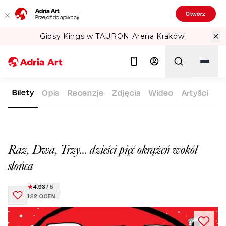
Adria Art
Otwórz
Przejdź do aplikacji
Gipsy Kings w TAURON Arena Kraków!
Bilety
Opis
Recenzje
Zdjęcia
Wideo
Artyści
ADRIA ART
REPERTUAR
RAZ, DWA, TRZY… DZIEŚCI PIĘĆ 
Szukaj
Raz, Dwa, Trzy… dzieści pięć okrążeń wokół
słońca
4.93
/ 5
122
OCEN