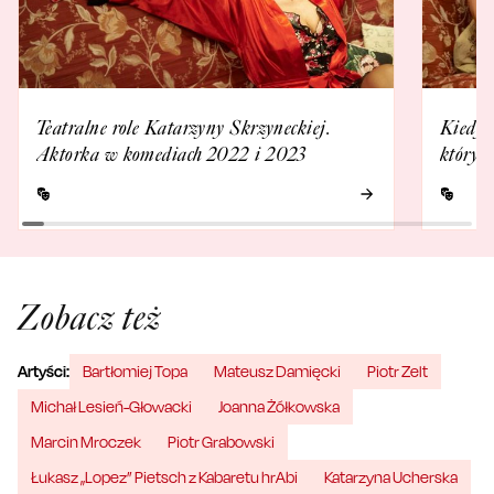
Teatralne role Katarzyny Skrzyneckiej.
Kiedy 
Aktorka w komediach 2022 i 2023
który b
Zobacz też
Artyści:
Bartłomiej Topa
Mateusz Damięcki
Piotr Zelt
Michał Lesień-Głowacki
Joanna Żółkowska
Marcin Mroczek
Piotr Grabowski
Łukasz „Lopez” Pietsch z Kabaretu hrAbi
Katarzyna Ucherska