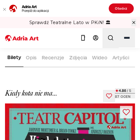
Adria Art
Otwórz
Przejdź do aplikacji
Sprawdź Teatralne Lato w PKiN! 🏛️
Bilety
Opis
Recenzje
Zdjęcia
Wideo
Artyści
ADRIA ART
REPERTUAR
KIEDY KOTA NIE MA…
Szukaj
4.86
/ 5
Kiedy kota nie ma…
87
OCEN