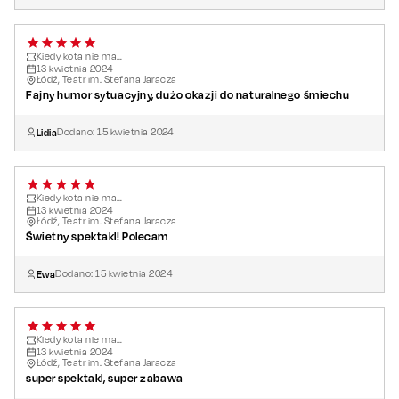
Kiedy kota nie ma…
13
kwietnia
2024
Łódź, Teatr im. Stefana Jaracza
Fajny humor sytuacyjny, dużo okazji do naturalnego śmiechu
Lidia
Dodano:
15
kwietnia
2024
Kiedy kota nie ma…
13
kwietnia
2024
Łódź, Teatr im. Stefana Jaracza
Świetny spektakl! Polecam
Ewa
Dodano:
15
kwietnia
2024
Kiedy kota nie ma…
13
kwietnia
2024
Łódź, Teatr im. Stefana Jaracza
super spektakl, super zabawa