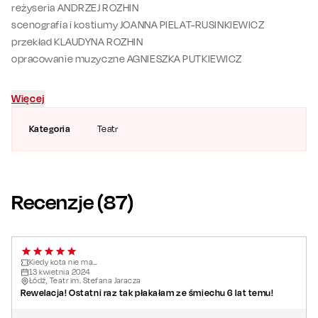
reżyseria ANDRZEJ ROZHIN
scenografia i kostiumy JOANNA PIELAT-RUSINKIEWICZ
przekład KLAUDYNA ROZHIN
opracowanie muzyczne AGNIESZKA PUTKIEWICZ
Więcej
Kategoria
Teatr
Recenzje (
87
)
Kiedy kota nie ma…
13
kwietnia
2024
Łódź, Teatr im. Stefana Jaracza
Rewelacja! Ostatni raz tak płakałam ze śmiechu 6 lat temu!