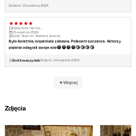
Dodano:
15
kwietnia
2024
Kiedy kota nie ma…
13
kwietnia
2024
Łódź, Teatr im. Stefana Jaracza
Było świetnie, wspaniała zabawa. Polecam szczerze. Aktorzy
pięknie odegrali swoje role😁😁😁😁😘😘😘😘
Emil Krawczyński
Dodano:
14
kwietnia
2024
Więcej
Zdjęcia