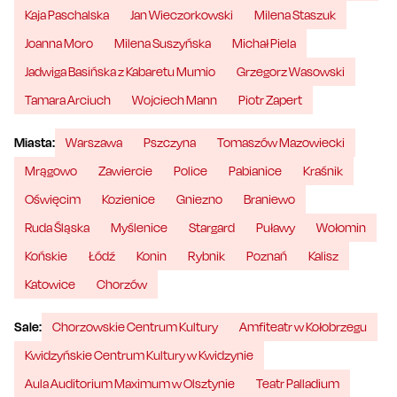
Kaja Paschalska
Jan Wieczorkowski
Milena Staszuk
Joanna Moro
Milena Suszyńska
Michał Piela
Jadwiga Basińska z Kabaretu Mumio
Grzegorz Wasowski
Tamara Arciuch
Wojciech Mann
Piotr Zapert
Miasta:
Warszawa
Pszczyna
Tomaszów Mazowiecki
Mrągowo
Zawiercie
Police
Pabianice
Kraśnik
Oświęcim
Kozienice
Gniezno
Braniewo
Ruda Śląska
Myślenice
Stargard
Puławy
Wołomin
Końskie
Łódź
Konin
Rybnik
Poznań
Kalisz
Katowice
Chorzów
Sale:
Chorzowskie Centrum Kultury
Amfiteatr w Kołobrzegu
Kwidzyńskie Centrum Kultury w Kwidzynie
Aula Auditorium Maximum w Olsztynie
Teatr Palladium