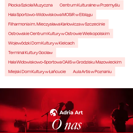
Płocka Szkoła Muzyczna
Centrum Kulturalne w Przemyślu
Hala Sportowo-Widowiskowa MOSiR w Elblągu
Filharmonia im. Mieczysława Karłowicza w Szczecinie
Ostrowskie Centrum Kultury w Ostrowie Wielkopolskim
Wojewódzki Dom Kultury w Kielcach
Terminal Kultury Gocław
Hala Widowiskowo-Sportowa CAiIS w Grodzisku Mazowieckim
Miejski Dom Kultury w Łańcucie
Aula Artis w Poznaniu
O nas