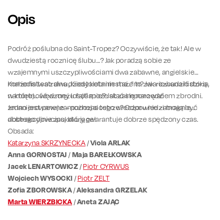
Opis
Podróż poślubna do Saint-Tropez? Oczywiście, że tak! Ale w
dwudziestą rocznicę ślubu…? Jak poradzą sobie ze
wzajemnymi uszczypliwościami dwa zabawne, angielskie
małżeństwa z dwudziestoletnim stażem? Jak rozbudzić dziką
Komedia teatralna „Kiedy kota nie ma…” to zwariowana historia,
namiętność w mężu fajtłapie? Jak zaimponować
w której… wędzony łosoś może stać się narzędziem zbrodni.
zmanierowanej zamożnej siostrze? Odpowiedzi mogą być
Jedno jest pewne – podczas tego wieczoru nie zabraknie
abstrakcyjnie zaskakujące!
dobrego dowcipu, który gwarantuje dobrze spędzony czas.
Obsada:
Katarzyna SKRZYNECKA
/
Viola ARLAK
Anna GORNOSTAJ
/
Maja BAREŁKOWSKA
Jacek LENARTOWICZ
/
Piotr CYRWUS
Wojciech WYSOCKI
/
Piotr ZELT
Zofia ZBOROWSKA
/
Aleksandra GRZELAK
Marta WIERZBICKA
/
Aneta ZAJĄC