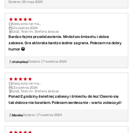
Dodano:
03
maja
2024
Kiedy kota nie ma…
13
kwietnia
2024
Łódź, Teatr im. Stefana Jaracza
Bardzo fajnie przedstawienie. Mnóstwo śmiechu i dobra
zabawa. Gra aktorska bardzo ładnie zagrana. Polecam na dobry
humor 😀
chalupkap
Dodano:
17
kwietnia
2024
Kiedy kota nie ma…
13
kwietnia
2024
Łódź, Teatr im. Stefana Jaracza
Ponad 2 godziny świetnej zabawy i śmiechu do łez! Dawno się
tak dobrze nie bawiłam. Polecam serdecznie - warto zobaczyć!
Monika
Dodano:
17
kwietnia
2024