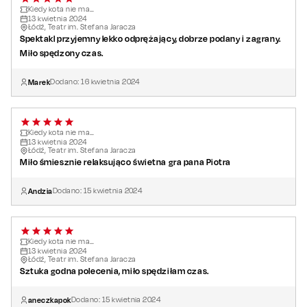
Kiedy kota nie ma…
13
kwietnia
2024
Łódź, Teatr im. Stefana Jaracza
Spektakl przyjemny lekko odprężający, dobrze podany i zagrany.
Miło spędzony czas.
Marek
Dodano:
16
kwietnia
2024
Kiedy kota nie ma…
13
kwietnia
2024
Łódź, Teatr im. Stefana Jaracza
Miło śmiesznie relaksująco świetna gra pana Piotra
Andzia
Dodano:
15
kwietnia
2024
Kiedy kota nie ma…
13
kwietnia
2024
Łódź, Teatr im. Stefana Jaracza
Sztuka godna polecenia, miło spędziłam czas.
aneczkapok
Dodano:
15
kwietnia
2024