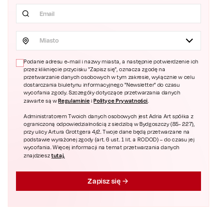
Miasto
Podanie adresu e-mail i nazwy miasta, a następnie potwierdzenie ich
przez kliknięcie przycisku "Zapisz się", oznacza zgodę na
przetwarzanie danych osobowych w tym zakresie, wyłącznie w celu
dostarczania biuletynu informacyjnego "Newsletter" do czasu
wycofania zgody. Szczegóły dotyczące przetwarzania danych
Regulaminie
Polityce Prywatności
zawarte są w
i
.
Administratorem Twoich danych osobowych jest Adria Art spółka z
ograniczoną odpowiedzialnością z siedzibą w Bydgoszczy (85- 227),
przy ulicy Artura Grottgera 4/2. Twoje dane będą przetwarzane na
podstawie wyrażonej zgody (art. 6 ust. 1 lit. a RODOD) – do czasu jej
wycofania. Więcej informacji na temat przetwarzania danych
tutaj.
znajdziesz
Zapisz się