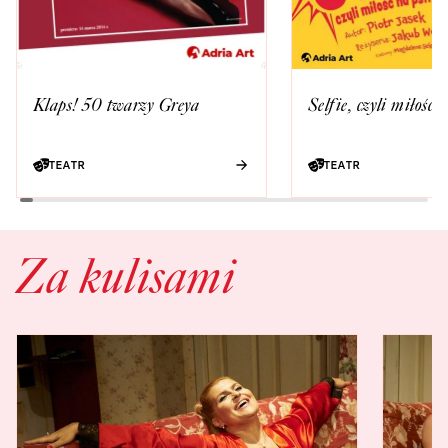
Klaps! 50 twarzy Greya
Selfie, czyli miłość 
TEATR
TEATR
Za kulisami