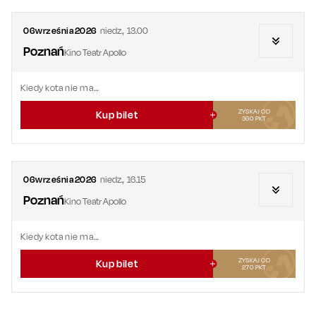
06
września
2026
niedz.
,
13.00
Poznań
Kino Teatr Apollo
Kiedy kota nie ma…
ZYSKAJ OD
Kup bilet
360
PKT
06
września
2026
niedz.
,
16.15
Poznań
Kino Teatr Apollo
Kiedy kota nie ma…
ZYSKAJ OD
Kup bilet
270
PKT