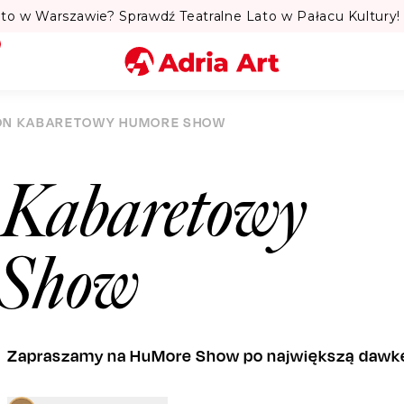
to w Warszawie? Sprawdź Teatralne Lato w Pałacu Kultury! 
Miasto
ON KABARETOWY HUMORE SHOW
Kategoria
Kabaretowy
Szukaj
Show
Zapraszamy na HuMore Show po największą dawkę