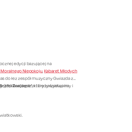
ocznej edycji bazującej na
 Moralnego Niepokoju
,
Kabaret Młodych
Was do łez zespół muzyczny Gwiazda z
y ;) Sprawdź gdzie i kiedy wystąpimy i
 Brzmi Znajomo
”, który zaśpiewa na
wiatkowski.