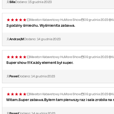
Silla
Dodano:
15
grudnia
2023
Maraton Kabaretowy HuMore Show
09
grudnia
2023
K
3 godziny śmiechu. Wyśmienita zabawa.
AndrzejM
Dodano:
14
grudnia
2023
Maraton Kabaretowy HuMore Show
09
grudnia
2023
K
Super show !!! Każdy element był super.
Pawel
Dodano:
14
grudnia
2023
Maraton Kabaretowy HuMore Show
09
grudnia
2023
K
Witam.Super zabawa.Byłem tam pierwszy raz i sala zrobiła na
Paweł
Dodano:
14
grudnia
2023