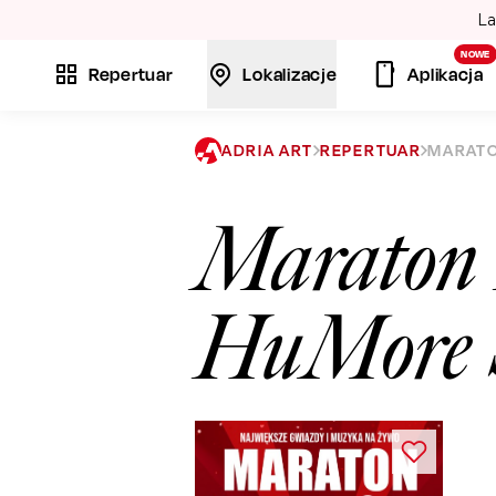
La
NOWE
Repertuar
Lokalizacje
Aplikacja
ADRIA ART
REPERTUAR
MARAT
Maraton 
HuMore 