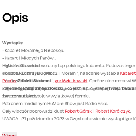
Opis
Wystąpią:
- Kabaret Moralnego Niepokoju
- Kabaret Młodych Panów
- Igor Kwiatkowski
HuMore Show to absolutny top polskiego kabaretu. Podczas tegor
- Kabaret Zdolni i Skromni
polsatowskim cyklu „Młodzi i Moralni”, na scenie wystąpią
Kabaret
- Andrzej Kozłowski
Panów
,
Zdolni i Skromni
i
Igor Kwiatkowski
. Oprócz nich rozbawi 
- Gwiazda z Zagranicy
Zagranicy i
Lubicie oglądać ich w TV? Na żywo jest jeszcze lepiej! I bez cenzur
Andrzej Kozłowski
, uczestnik programu „
Twoja Twarz
żywo znane przeboje w wyjątkowej formie.
zarezerwuj bilety!
Patronem medialnym HuMore Show jest Radio Eska.
Cały wieczór poprowadzi duet
Robert Górski
i
Robert Korólczyk
.
UWAGA - 21 października 2023 w Częstochowie nie wystąpi Igor K
Więcej