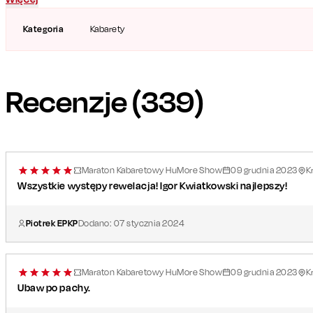
Kategoria
Kabarety
Recenzje (
339
)
Maraton Kabaretowy HuMore Show
09
grudnia
2023
K
Wszystkie występy rewelacja! Igor Kwiatkowski najlepszy!
Piotrek EPKP
Dodano:
07
stycznia
2024
Maraton Kabaretowy HuMore Show
09
grudnia
2023
K
Ubaw po pachy.