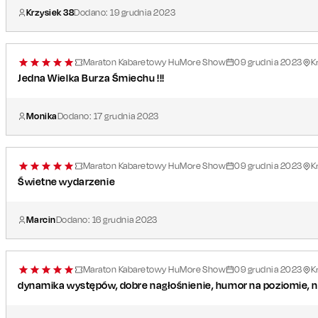
Krzysiek 38
Dodano:
19
grudnia
2023
Maraton Kabaretowy HuMore Show
09
grudnia
2023
K
Jedna Wielka Burza Śmiechu !!!
Monika
Dodano:
17
grudnia
2023
Maraton Kabaretowy HuMore Show
09
grudnia
2023
K
Świetne wydarzenie
Marcin
Dodano:
16
grudnia
2023
Maraton Kabaretowy HuMore Show
09
grudnia
2023
K
dynamika występów, dobre nagłośnienie, humor na poziomie, na