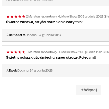
Maraton Kabaretowy HuMore Show
09
grudnia
2023
K
Świetna zabawa, artyści dali z siebie wszystko!
Bernadetta
Dodano:
14
grudnia
2023
Maraton Kabaretowy HuMore Show
09
grudnia
2023
K
Świetny pokaz, dużo śmiechu, super skecze. Polecam!!
Ewela
Dodano:
14
grudnia
2023
Więcej