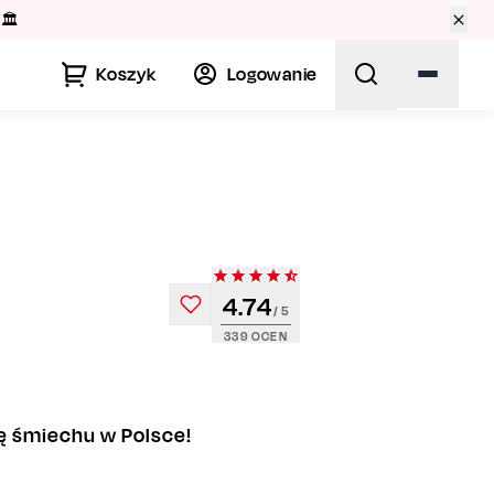
🏛️
Koszyk
Logowanie
4.74
/ 5
339
OCEN
 śmiechu w Polsce!