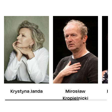
Il
Krystyna Janda
Mirosław
Kropielnicki