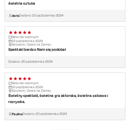
świetna sztuka
doris
Dodano:
20
października
2024
Seks dla opornych
19
października
2024
Szczecin, Opera na Zamku
Spektakl bardzo Nam się podobał
Dodano:
20
października
2024
Seks dla opornych
19
października
2024
Szczecin, Opera na Zamku
Świetny spektakl, świetna gra aktorska, świetna zabawa i
rozrywka.
Paulina
Dodano:
20
października
2024