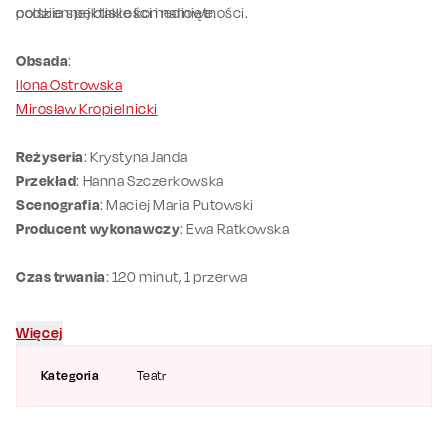
codziennej bliskości i namiętności.
polskie spektakle komediowe.
Obsada
:
Ilona Ostrowska
Mirosław Kropielnicki
Reżyseria
: Krystyna Janda
Przekład
: Hanna Szczerkowska
Scenografia
: Maciej Maria Putowski
Producent wykonawczy
: Ewa Ratkowska
Czas trwania
: 120 minut, 1 przerwa
Więcej
Kategoria
Teatr