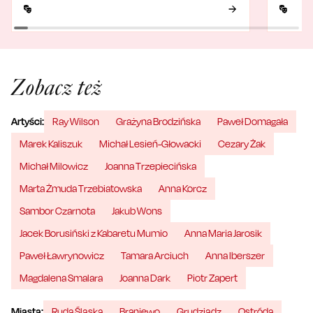
Zobacz też
Artyści:
Ray Wilson
Grażyna Brodzińska
Paweł Domagała
Marek Kaliszuk
Michał Lesień-Głowacki
Cezary Żak
Michał Milowicz
Joanna Trzepiecińska
Marta Żmuda Trzebiatowska
Anna Korcz
Sambor Czarnota
Jakub Wons
Jacek Borusiński z Kabaretu Mumio
Anna Maria Jarosik
Paweł Ławrynowicz
Tamara Arciuch
Anna Iberszer
Magdalena Smalara
Joanna Dark
Piotr Zapert
Miasta:
Ruda Śląska
Braniewo
Grudziądz
Ostróda