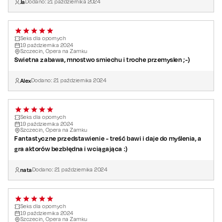
Ja
Dodano:
21
października
2024
Seks dla opornych
19
października
2024
Szczecin, Opera na Zamku
Swietna zabawa, mnostwo smiechu i troche przemyslen ;-)
Alex
Dodano:
21
października
2024
Seks dla opornych
19
października
2024
Szczecin, Opera na Zamku
Fantastyczne przedstawienie - treść bawi i daje do myślenia, a
gra aktorów bezbłędna i wciągająca :)
nata
Dodano:
21
października
2024
Seks dla opornych
19
października
2024
Szczecin, Opera na Zamku