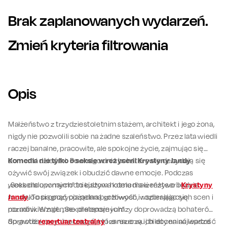
Brak zaplanowanych wydarzeń.
Zmień kryteria filtrowania
Opis
Małżeństwo z trzydziestoletnim stażem, architekt i jego żona,
nigdy nie pozwolili sobie na żadne szaleństwo. Przez lata wiedli
raczej banalne, pracowite, ale spokojne życie, zajmując się
domem i dziećmi. Pewnego dnia bohaterowie decydują się
Komedia nie tylko o seksie w reżyserii Krystyny Jandy
ożywić swój związek i obudzić dawne emocje. Podczas
weekendu w najmodniejszym hotelu małżeństwo będzie
„Seks dla opornych” to kultowa komedia w reżyserii
Krystyny
musiało osiągnąć pożądaną gotowość, wspierając się
Jandy
. To propozycja pełna burzliwych i rozbrajających scen i
poradnikiem pt. „Sex dla opornych”.
rozmów. Wzajemne pretensje i urazy doprowadzą bohaterów
do groteskowych przeżyć, które nauczą ich doceniać wartość
Sprawdź
repertuar teatralny
i zarezerwuj bilety na najlepsze