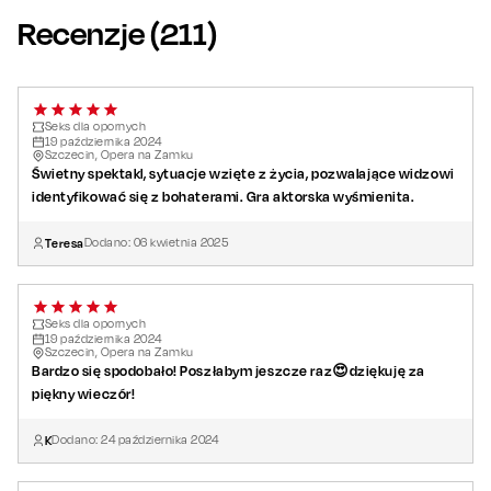
Recenzje (
211
)
Seks dla opornych
19
października
2024
Szczecin, Opera na Zamku
Świetny spektakl, sytuacje wzięte z życia, pozwalające widzowi
identyfikować się z bohaterami. Gra aktorska wyśmienita.
Teresa
Dodano:
06
kwietnia
2025
Seks dla opornych
19
października
2024
Szczecin, Opera na Zamku
Bardzo się spodobało! Poszłabym jeszcze raz😍dziękuję za
piękny wieczór!
K
Dodano:
24
października
2024