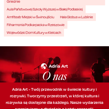
Gnieźnie
Aula Państwowej Szkoły Wyższej w Białej Podlaskiej
Amfiteatr Miejski w Świnoujściu
Hala Globus w Lublinie
Filharmonia Podkarpacka w Rzeszowie
Wojewódzki Dom Kultury w Kielcach
O nas
Adria Art - Twój przewodnik w świecie kultury i
rozrywki. Tworzymy przestrzeń,
w której
kultura i
rozrywka są dostępne dla każdego. Nasze wydarzenia
organizujemy
z dbałością
o każdy szczegół,