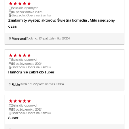
Seks dla opornych
19
października
2024
Szczecin, Opera na Zamku
Znakomity występ aktorów. Świetna komedia . Miło spędzony
czas
MarzenaI
Dodano:
24
października
2024
Seks dla opornych
19
października
2024
Szczecin, Opera na Zamku
Humoru nie zabrakło super
Robiq
Dodano:
22
października
2024
Seks dla opornych
19
października
2024
Szczecin, Opera na Zamku
Super