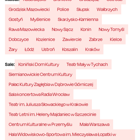
Grodzisk Mazowiecki
Police
Słupsk
Wałbrzych
Gostyń
Myślenice
Skarżysko-Kamienna
Rawa Mazowiecka
Nowy Sącz
Konin
Nowy Tomyśl
Dobczyce
Kozienice
Zawiercie
Zabrze
Kielce
Żary
Łódź
Ustroń
Koszalin
Kraków
Sale:
Koniński Dom Kultury
Teatr Mały w Tychach
Siemianowickie Centrum Kultury
Pałac Kultury Zagłębia w Dąbrowie Górniczej
Sala koncertowa Radia Wrocław
Teatr im. Juliusza Słowackiego w Krakowie
Teatr Letni im. Heleny Majdaniec w Szczecinie
Centrum Kulturalne w Przemyślu
Mała Warszawa
Hala Widowiskowo-Sportowa im. Mieczysława Łopatki w