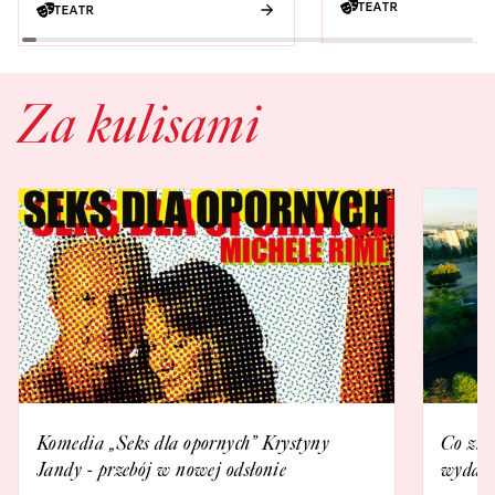
TEATR
TEATR
Za kulisami
Komedia „Seks dla opornych” Krystyny
Co zna
Jandy - przebój w nowej odsłonie
wydarz