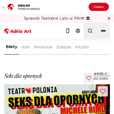
Adria Art
Otwórz
Przejdź do aplikacji
Sprawdź Teatralne Lato w PKiN! 🏛️
Bilety
Opis
Recenzje
Zdjęcia
Artyści
ADRIA ART
REPERTUAR
SEKS DLA OPORNYCH
Szukaj
4.73
/ 5
Seks dla opornych
211
OCEN