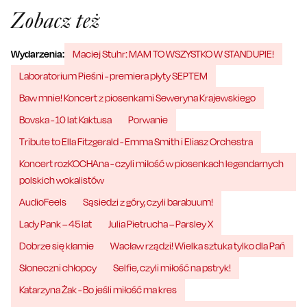
Zobacz też
Wydarzenia:
Maciej Stuhr: MAM TO WSZYSTKO W STANDUPIE!
Laboratorium Pieśni - premiera płyty SEPTEM
Baw mnie! Koncert z piosenkami Seweryna Krajewskiego
Bovska - 10 lat Kaktusa
Porwanie
Tribute to Ella Fitzgerald - Emma Smith i Eliasz Orchestra
Koncert rozKOCHAna - czyli miłość w piosenkach legendarnych
polskich wokalistów
AudioFeels
Sąsiedzi z góry, czyli barabuum!
Lady Pank – 45 lat
Julia Pietrucha – Parsley X
Dobrze się kłamie
Wacław rządzi! Wielka sztuka tylko dla Pań
Słoneczni chłopcy
Selfie, czyli miłość na pstryk!
Katarzyna Żak - Bo jeśli miłość ma kres