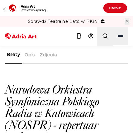
Adria Art
Otwórz
Przejdź do aplikacji
Sprawdź Teatralne Lato w PKiN! 🏛️
Bilety
Opis
Zdjęcia
ADRIA ART
SALE WIDOWISKOWE
NARODOWA ORKIESTRA S
Szukaj
Narodowa Orkiestra
Symfoniczna Polskiego
Radia w Katowicach
(NOSPR)
- repertuar