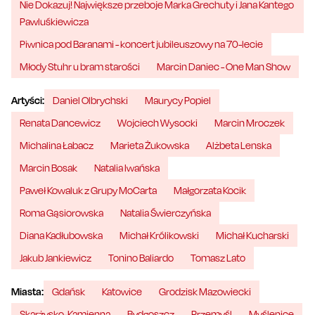
Nie Dokazuj! Największe przeboje Marka Grechuty i Jana Kantego
Pawluśkiewicza
Piwnica pod Baranami - koncert jubileuszowy na 70-lecie
Młody Stuhr u bram starości
Marcin Daniec - One Man Show
Artyści:
Daniel Olbrychski
Maurycy Popiel
Renata Dancewicz
Wojciech Wysocki
Marcin Mroczek
Michalina Łabacz
Marieta Żukowska
Alżbeta Lenska
Marcin Bosak
Natalia Iwańska
Paweł Kowaluk z Grupy MoCarta
Małgorzata Kocik
Roma Gąsiorowska
Natalia Świerczyńska
Diana Kadłubowska
Michał Królikowski
Michał Kucharski
Jakub Jankiewicz
Tonino Baliardo
Tomasz Lato
Miasta:
Gdańsk
Katowice
Grodzisk Mazowiecki
Skarżysko-Kamienna
Bydgoszcz
Przemyśl
Myślenice