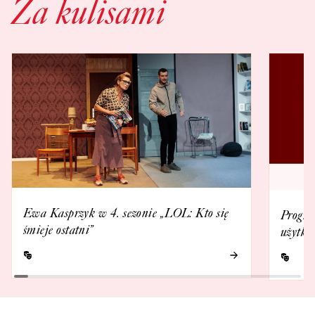
Za kulisami
Ewa Kasprzyk w 4. sezonie „LOL: Kto się
Progra
śmieje ostatni”
użytko