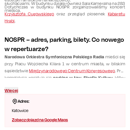
słuchaczami. W budynku działa również Sala Kameralna na 283
Dotychczas w budynku NOSPR zorganizowaliśmy koncert
miejsca.
Krzysztofa Cugowskiego
oraz przegląd piosenek
Kabaretu
Hrabi
.
NOSPR – adres, parking, bilety. Co nowego
w repertuarze?
Narodowa Orkiestra Symfoniczna Polskiego Radia
mieści się
przy Placu Wojciecha Kilara 1 w centrum miasta, w bliskim
sąsiedztwie
Międzynarodowego Centrum Kongresowego
. Przy
kompleksie znajduje się
parking w tzw. Strefie Kultury
, który
podlega pod miasto. Zazwyczaj goście wieczornych wydarzeń
Więcej
mogą korzystać z miejsc parkingowych bezpłatnie, jednak
konieczne jest pobranie biletu i zeskanowanie go podczas
Adres:
wjazdu. Osobom poruszającym się
komunikacją miejską
Katowice
polecamy szukać przystanków autobusowych oraz
tramwajowych pod nazwami Spodek, Katowice Rondo,
Zobacz dojazd na Google Maps
Katowice Aleja Korfantego lub Katowice Strefa Kultury NOSPR.