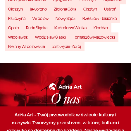
Cieszyn
Jaworzno
Zielona Góra
Olsztyn
Ustroń
Pszczyna
Wrocław
Nowy Sącz
Rzeszów - Jasionka
Opole
Ruda Śląska
Kazimierza Wielka
Kłodzko
Włocławek
Wodzisław Śląski
Tomaszów Mazowiecki
Bielany Wrocławskie
Jastrzębie-Zdrój
O nas
Adria Art - Twój przewodnik w świecie kultury i
rozrywki. Tworzymy przestrzeń,
w której
kultura i
rozrywka są dostępne dla każdego. Nasze wydarzenia