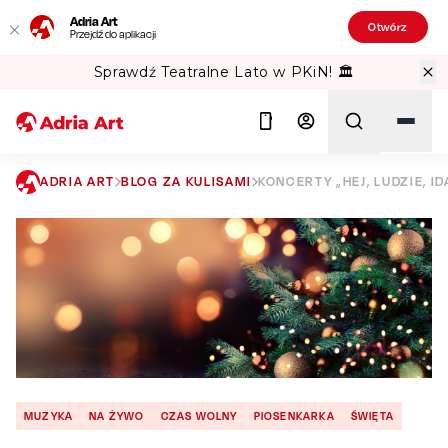
Adria Art
Otwórz
Przejdź do aplikacji
Sprawdź Teatralne Lato w PKiN! 🏛️
ADRIA ART
BLOG ZA KULISAMI
KONCERTY „HEJ, LUDZIE, I
Szukaj
MUZYKA
NA ŻYWO
CZAS WOLNY
PIOSENKARKA
ŚWIĘTA