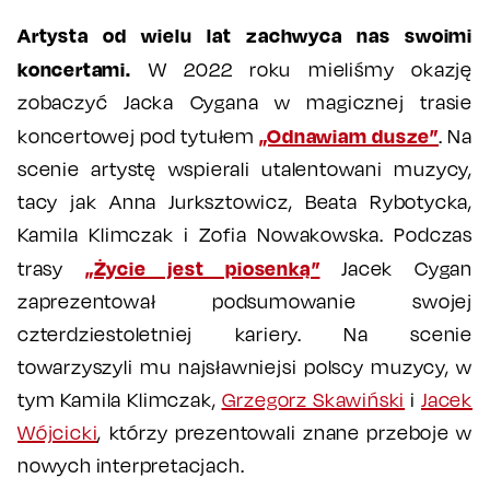
Artysta od wielu lat zachwyca nas swoimi
koncertami.
W 2022 roku mieliśmy okazję
zobaczyć Jacka Cygana w magicznej trasie
„Odnawiam dusze”
koncertowej pod tytułem
. Na
scenie artystę wspierali utalentowani muzycy,
tacy jak Anna Jurksztowicz, Beata Rybotycka,
Kamila Klimczak i Zofia Nowakowska. Podczas
„Życie jest piosenką”
trasy
Jacek Cygan
zaprezentował podsumowanie swojej
czterdziestoletniej kariery. Na scenie
towarzyszyli mu najsławniejsi polscy muzycy, w
tym Kamila Klimczak,
Grzegorz Skawiński
i
Jacek
Wójcicki
, którzy prezentowali znane przeboje w
nowych interpretacjach.