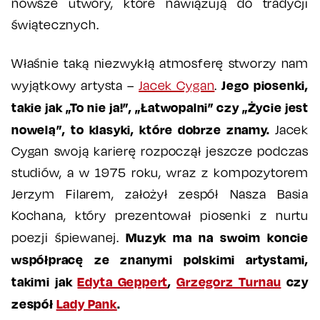
nowsze utwory, które nawiązują do tradycji
świątecznych.
Właśnie taką niezwykłą atmosferę stworzy nam
Jego piosenki,
wyjątkowy artysta –
Jacek Cygan
.
takie jak „To nie ja!”, „Łatwopalni” czy „Życie jest
nowelą”, to klasyki, które dobrze znamy.
Jacek
Cygan swoją karierę rozpoczął jeszcze podczas
studiów, a w 1975 roku, wraz z kompozytorem
Jerzym Filarem, założył zespół Nasza Basia
Kochana, który prezentował piosenki z nurtu
Muzyk ma na swoim koncie
poezji śpiewanej.
współpracę ze znanymi polskimi artystami,
takimi jak
Edyta Geppert
,
Grzegorz Turnau
czy
zespół
Lady Pank
.