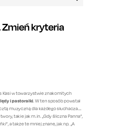
Zmień kryteria
os Kasi w towarzystwie znakomitych
lędy i pastorałki
. W ten sposób powstał
 ucztą muzyczną dla każdego słuchacza.
wory, takie jak m.in. „Gdy śliczna Panna”,
i”, a także te mniej znane, jak np. „A