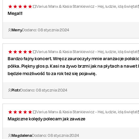
Varius Manx & Kasia Stankiewicz - Hej, ludzie, idą święta!
Mega!!!
Merry
Dodano:
08
stycznia
2024
Varius Manx & Kasia Stankiewicz - Hej, ludzie, idą święta!
Bardzo fajny koncert. Wręcz zauroczyły mnie aranżacje polskich
półka. Piękny głos p. Kasi na żywo brzmi jak na płytach a nawet
będzie możliwość to za rok też się pojawię.
Piotr
Dodano:
08
stycznia
2024
Varius Manx & Kasia Stankiewicz - Hej, ludzie, idą święta!
Magiczne kolędy polecam jak zawsze
Magdalena
Dodano:
08
stycznia
2024