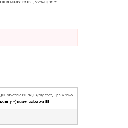
arius Manx
, m.in. „Pocałuj noc”,
06
stycznia
2024
Bydgoszcz, Opera Nova
sceny :-) super zabawa !!!!