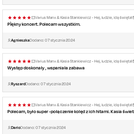
Varius Manx & Kasia Stankiewicz - Hej, ludzie, idą święta!
Pìękny koncert. Polecam wszystkim.
Agnieszka
Dodano:
07
stycznia
2024
Varius Manx & Kasia Stankiewicz - Hej, ludzie, idą święta!
Występ doskonały , wspaniała zabawa
Ryszard
Dodano:
07
stycznia
2024
Varius Manx & Kasia Stankiewicz - Hej, ludzie, idą święta!
Polecam, było super -połączenie kolęd z ich hitami. Kasia świet
Dario
Dodano:
07
stycznia
2024