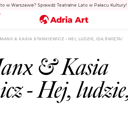
to w Warszawie? Sprawdź Teatralne Lato w Pałacu Kultury! 
Miasto
MANX & KASIA STANKIEWICZ - HEJ, LUDZIE, IDĄ ŚWIĘTA!
Kategoria
Manx & Kasia
Szukaj
cz - Hej, ludzie