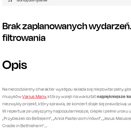
Brak zaplanowanych wydarzeń. 
filtrowania
Opis
Na niecodzienny charakter występu składa się niepowtarzalny gł
muzyków
Varius Manx
, którzy wzięli na warsztat
najpiękniejsze ko
niezwykły projekt, który sprawia, że koncert staje się prawdziwą
W repertuarze usłyszymy najpopularniejsze, ciepłe i pełne uroku ut
„Przybieżeli do Betlejem”, „Anioł Pasterzom mówił”, „Jezus Malusieńk
Cradle in Bethlehem”.