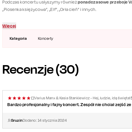
Podczas koncertu usłyszymy również
ponadczasowe przeboje V
„Piosenka księżycowa”, „Elf”, „Orła cień” i innych.
Więcej
Kategoria
Koncerty
Recenzje (
30
)
Varius Manx & Kasia Stankiewicz - Hej, ludzie, idą święta!
Bardzo profesjonalny i fajny koncert. Zespół nie chciał zejść ze 
Gruzin
Dodano:
14
stycznia
2024