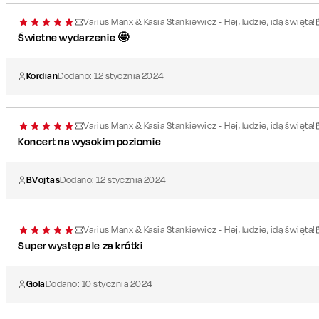
Varius Manx & Kasia Stankiewicz - Hej, ludzie, idą święta!
Świetne wydarzenie 🤩
Kordian
Dodano:
12
stycznia
2024
Varius Manx & Kasia Stankiewicz - Hej, ludzie, idą święta!
Koncert na wysokim poziomie
BVojtas
Dodano:
12
stycznia
2024
Varius Manx & Kasia Stankiewicz - Hej, ludzie, idą święta!
Super występ ale za krótki
Gola
Dodano:
10
stycznia
2024