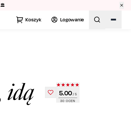
🏛️
Koszyk
Logowanie
, idą
5.00
/ 5
30
OCEN