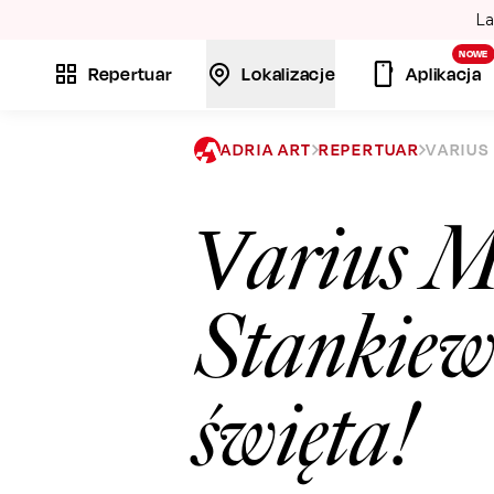
La
NOWE
Repertuar
Lokalizacje
Aplikacja
ADRIA ART
REPERTUAR
VARIUS 
Varius 
Stankiewi
święta!