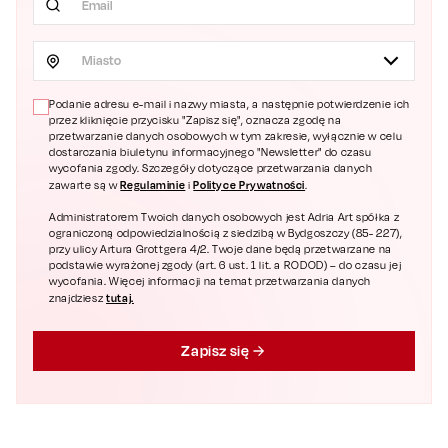
Miasto
Podanie adresu e-mail i nazwy miasta, a następnie potwierdzenie ich
przez kliknięcie przycisku "Zapisz się", oznacza zgodę na
przetwarzanie danych osobowych w tym zakresie, wyłącznie w celu
dostarczania biuletynu informacyjnego "Newsletter" do czasu
wycofania zgody. Szczegóły dotyczące przetwarzania danych
Regulaminie
Polityce Prywatności
zawarte są w
i
.
Administratorem Twoich danych osobowych jest Adria Art spółka z
ograniczoną odpowiedzialnością z siedzibą w Bydgoszczy (85- 227),
przy ulicy Artura Grottgera 4/2. Twoje dane będą przetwarzane na
podstawie wyrażonej zgody (art. 6 ust. 1 lit. a RODOD) – do czasu jej
wycofania. Więcej informacji na temat przetwarzania danych
tutaj.
znajdziesz
Zapisz się