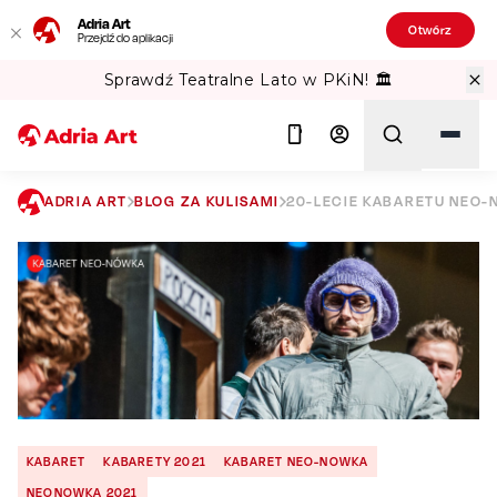
Adria Art
Otwórz
Przejdź do aplikacji
Sprawdź Teatralne Lato w PKiN! 🏛️
ADRIA ART
BLOG ZA KULISAMI
20-LECIE KABARETU NEO-
Szukaj
KABARET
KABARETY 2021
KABARET NEO-NOWKA
NEONOWKA 2021