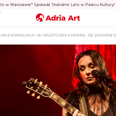
to w Warszawie? Sprawdź Teatralne Lato w Pałacu Kultury! 
Miasto
KASIA KOWALSKA I JEJ MUZYCZNA KARIERA. OD ZUCHÓW 
Kategoria
Szukaj