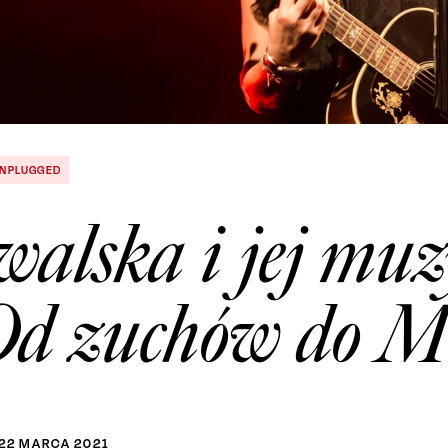
UNPLUGGED
walska i jej mu
 Od zuchów do
22
MARCA
2021