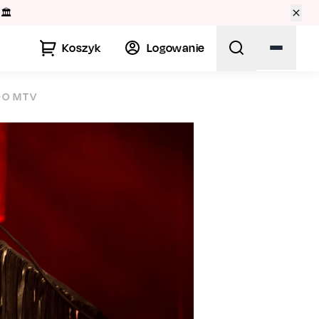
🏛️
Koszyk
Logowanie
DO MTV