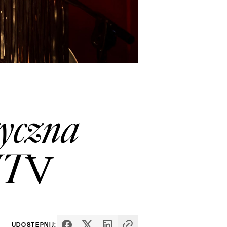
zyczna
 MTV
UDOSTĘPNIJ: