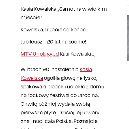
Kasia Kowalska „Samotna w wielkim
mieście”
Kowalska, trzecia od końca
Jubileusz - 20 lat na scenie!
MTV Unplugged
Kasi Kowalskiej
W latach 90. nastoletnia
Kasia
Kowalska
ogoliła głowę na łysko,
spakowała plecak i uciekła z domu
na rockowy festiwal do Jarocina.
Chwilę później wydała swoją
pierwsza płytę. Dzisiaj jej utwory
zna i nuci cała Polska. Poznajcie