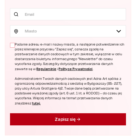
Miasto
Podanie adresu e-mail i nazwy miasta, a następnie potwierdzenie ich
przez kliknięcie przycisku "Zapisz się", oznacza zgodę na
przetwarzanie danych osobowych w tym zakresie, wyłącznie w celu
dostarczania biuletynu informacyjnego "Newsletter" do czasu
wycofania zgody. Szczegóły dotyczące przetwarzania danych
Regulaminie
Polityce Prywatności
zawarte są w
i
.
Administratorem Twoich danych osobowych jest Adria Art spółka z
ograniczoną odpowiedzialnością z siedzibą w Bydgoszczy (85- 227),
przy ulicy Artura Grottgera 4/2. Twoje dane będą przetwarzane na
podstawie wyrażonej zgody (art. 6 ust. 1 lit. a RODOD) – do czasu jej
wycofania. Więcej informacji na temat przetwarzania danych
tutaj.
znajdziesz
Zapisz się