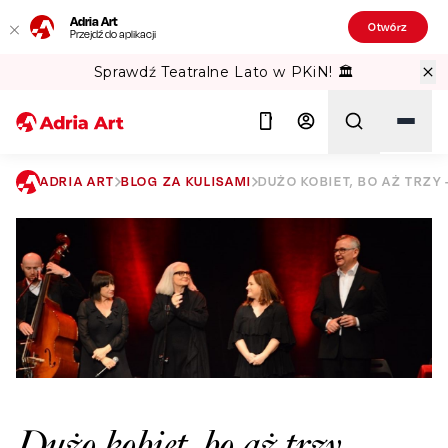
Adria Art
Otwórz
Przejdź do aplikacji
Sprawdź Teatralne Lato w PKiN! 🏛️
ADRIA ART
BLOG ZA KULISAMI
DUŻO KOBIET, BO AŻ TRZ
Szukaj
Dużo kobiet, bo aż trzy –