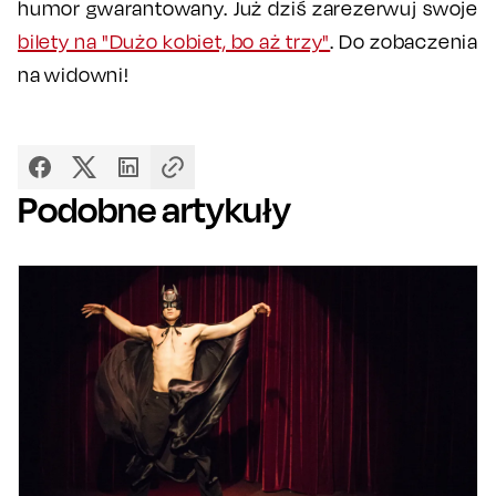
humor gwarantowany. Już dziś zarezerwuj swoje
bilety na "Dużo kobiet, bo aż trzy"
. Do zobaczenia
na widowni!
Podobne artykuły