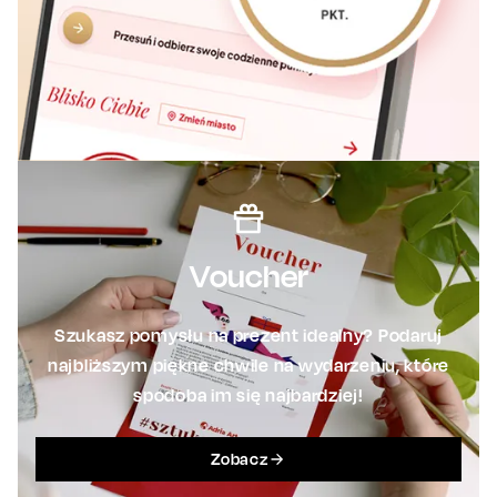
Voucher
Szukasz pomysłu na prezent idealny? Podaruj
najbliższym piękne chwile na wydarzeniu, które
spodoba im się najbardziej!
Zobacz