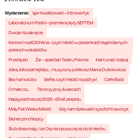
Wydarzenia:
Igor Kwiatkowski – Introwertyk
Laboratorium Pieśni - premiera płyty SEPTEM
Dwoje na zakręcie
Koncert rozKOCHAna - czyli miłość w piosenkach legendarnych
polskich wokalistów
Przebłyski
Żar – spektakl Teatru Polonia
Kłam, kręć i klękaj
Jolka, Jolka pamiętasz… muzyczny jubileusz Marka Dutkiewicza
Bez hamulców
Selfie, czyli miłość na pstryk!
Cafe Bodo
O mało co…
Tenorzy przy świecach
Happysad Inaczej 2026 - 25 lat zespołu
Mały Fiat Wielka Miłość
Gdy nam śpiewał Krzysztof Krawczyk
Słoneczni chłopcy
Ślub doskonały: I że Cię nie opuszczę aż do śmiechu