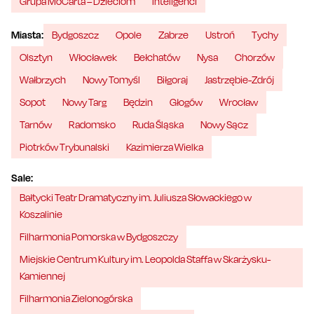
Grupa MoCarta – Dzieciom
Inteligenci
Miasta:
Bydgoszcz
Opole
Zabrze
Ustroń
Tychy
Olsztyn
Włocławek
Bełchatów
Nysa
Chorzów
Wałbrzych
Nowy Tomyśl
Biłgoraj
Jastrzębie-Zdrój
Sopot
Nowy Targ
Będzin
Głogów
Wrocław
Tarnów
Radomsko
Ruda Śląska
Nowy Sącz
Piotrków Trybunalski
Kazimierza Wielka
Sale:
Bałtycki Teatr Dramatyczny im. Juliusza Słowackiego w
Koszalinie
Filharmonia Pomorska w Bydgoszczy
Miejskie Centrum Kultury im. Leopolda Staffa w Skarżysku-
Kamiennej
Filharmonia Zielonogórska