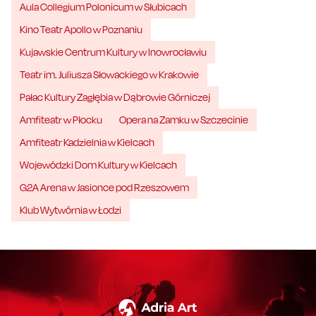
Aula Collegium Polonicum w Słubicach
Kino Teatr Apollo w Poznaniu
Kujawskie Centrum Kultury w Inowrocławiu
Teatr im. Juliusza Słowackiego w Krakowie
Pałac Kultury Zagłębia w Dąbrowie Górniczej
Amfiteatr w Płocku
Opera na Zamku w Szczecinie
Amfiteatr Kadzielnia w Kielcach
Wojewódzki Dom Kultury w Kielcach
G2A Arena w Jasionce pod Rzeszowem
Klub Wytwórnia w Łodzi