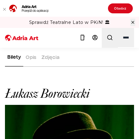
Adria Art
Otwórz
Przejdź do aplikacji
Sprawdź Teatralne Lato w PKiN! 🏛️
Bilety
Opis
Zdjęcia
ADRIA ART
ARTYŚCI
ŁUKASZ BOROWIECKI
Szukaj
Łukasz Borowiecki