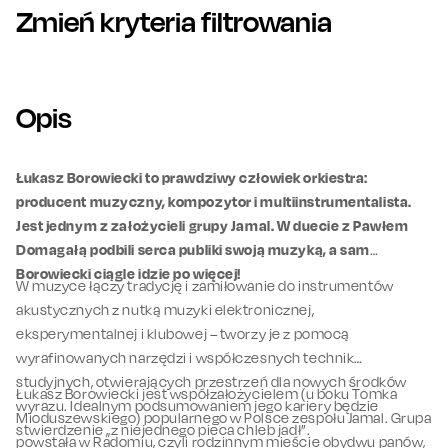
Zmień kryteria filtrowania
Opis
Łukasz Borowiecki to prawdziwy człowiek orkiestra:
producent muzyczny, kompozytor i multiinstrumentalista.
Jest jednym z założycieli grupy Jamal. W duecie z Pawłem
Domagałą podbili serca publiki swoją muzyką, a sam
Borowiecki ciągle idzie po więcej!
W muzyce łączy tradycję i zamiłowanie do instrumentów
akustycznych z nutką muzyki elektronicznej,
eksperymentalnej i klubowej – tworzy je z pomocą
wyrafinowanych narzędzi i współczesnych technik
studyjnych, otwierających przestrzeń dla nowych środków
Łukasz Borowiecki jest współzałożycielem (u boku Tomka
wyrazu. Idealnym podsumowaniem jego kariery będzie
Mioduszewskiego) popularnego w Polsce zespołu Jamal. Grupa
stwierdzenie „z niejednego pieca chleb jadł”.
powstała w Radomiu, czyli rodzinnym mieście obydwu panów,