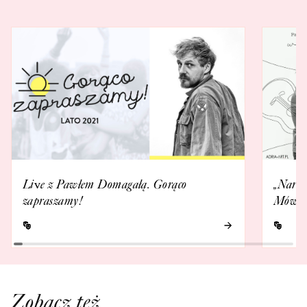
Live z Pawłem Domagałą. Gorąco
„Narni
zapraszamy!
Mówi o
Zobacz też