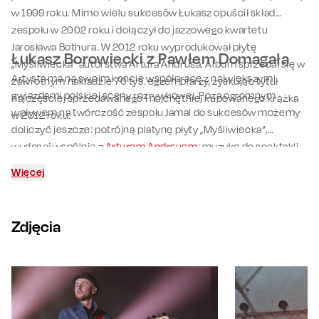
w 1999 roku. Mimo wielu sukcesów Łukasz opuścił skład
zespołu w 2002 roku i dołączył do jazzowego kwartetu
Jarosława Bothura. W 2012 roku wyprodukował płytę
Łukasz Borowiecki z Pawłem Domagałą
„Myśliwiecka” autorstwa Artura Andrusa. Album sprzedał się w
Artysta ma na swoim koncie współpracę z największymi
zawrotnym nakładzie 70 tys. egzemplarzy, zyskując tytuł
gwiazdami polskiej sceny rozrywkowej. Poza ogromnym
najczęściej sprzedawanego i najchętniej kupowanego krążka
wpływem na twórczość zespołu Jamal do sukcesów możemy
w 2012 roku.
doliczyć jeszcze: potrójną platynę płyty „Myśliwiecka”,
wydanej wspólnie z
Arturem Andrsuem
; muzykę do spektakli
„Makbet”, „Bohaterowie”, „Tango” i wiele, wiele więcej. Dziś
Więcej
Łukasz Borowiecki najbardziej znany jest ze współpracy z
Pawłem Domagałą
. Razem z nim wydał dwie płyty. Pierwszą z
nich - "1984" - promowała
trasa koncertowa
pod tym samym
Zdjęcia
tytułem.