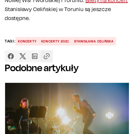
Nowej Wsi Tworoskiej i Toruniu.
Bilety na koncert
Stanisławy Celińskiej w Toruniu są jeszcze
dostępne.
TAGI:
KONCERTY
KONCERTY 2021
STANISŁAWA CELIŃSKA
Podobne artykuły