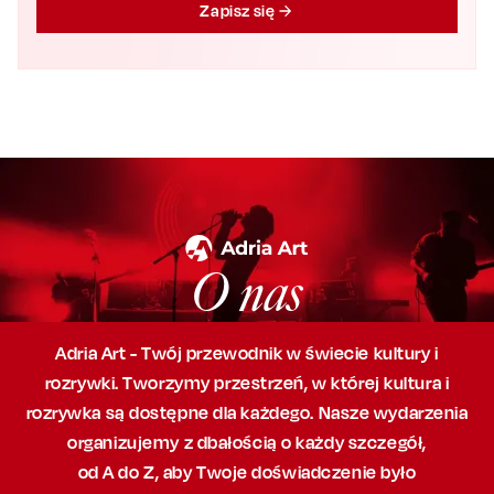
Zapisz się
O nas
Adria Art - Twój przewodnik w świecie kultury i
rozrywki. Tworzymy przestrzeń,
w której
kultura i
rozrywka są dostępne dla każdego. Nasze wydarzenia
organizujemy
z dbałością
o każdy szczegół,
od A do Z, aby
Twoje doświadczenie było