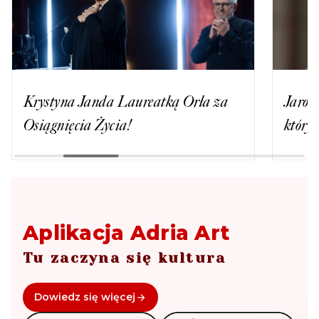
Krystyna Janda Laureatką Orła za
Jaros
Osiągnięcia Życia!
który
Aplikacja Adria Art
Tu zaczyna się kultura
Dowiedz się więcej