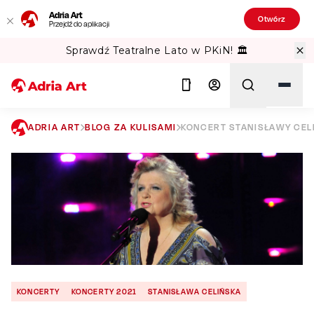
Adria Art
Otwórz
Przejdź do aplikacji
Sprawdź Teatralne Lato w PKiN! 🏛️
ADRIA ART
BLOG ZA KULISAMI
KONCERT STANISŁAWY CELI
Szukaj
KONCERTY
KONCERTY 2021
STANISŁAWA CELIŃSKA