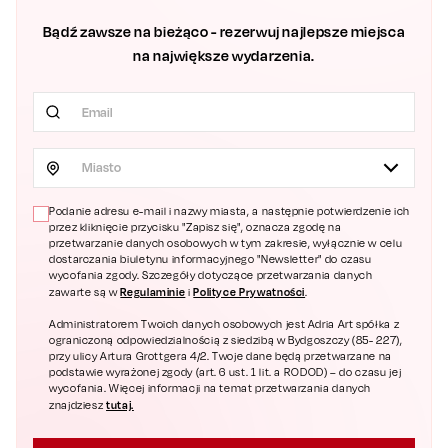
Bądź zawsze na bieżąco - rezerwuj najlepsze miejsca
na największe wydarzenia.
Miasto
Podanie adresu e-mail i nazwy miasta, a następnie potwierdzenie ich
przez kliknięcie przycisku "Zapisz się", oznacza zgodę na
przetwarzanie danych osobowych w tym zakresie, wyłącznie w celu
dostarczania biuletynu informacyjnego "Newsletter" do czasu
wycofania zgody. Szczegóły dotyczące przetwarzania danych
Regulaminie
Polityce Prywatności
zawarte są w
i
.
Administratorem Twoich danych osobowych jest Adria Art spółka z
ograniczoną odpowiedzialnością z siedzibą w Bydgoszczy (85- 227),
przy ulicy Artura Grottgera 4/2. Twoje dane będą przetwarzane na
podstawie wyrażonej zgody (art. 6 ust. 1 lit. a RODOD) – do czasu jej
wycofania. Więcej informacji na temat przetwarzania danych
tutaj.
znajdziesz