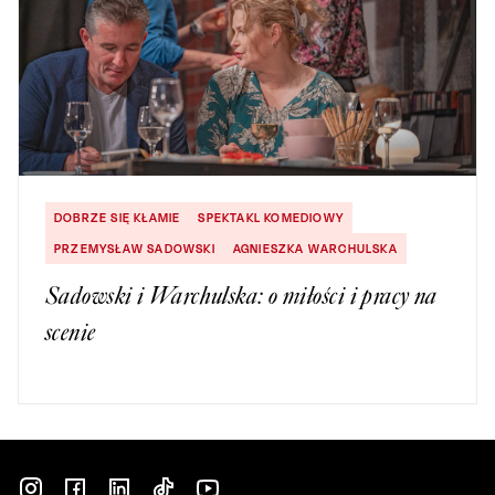
DOBRZE SIĘ KŁAMIE
SPEKTAKL KOMEDIOWY
PRZEMYSŁAW SADOWSKI
AGNIESZKA WARCHULSKA
Sadowski i Warchulska: o miłości i pracy na
scenie