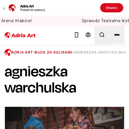
Adria Art
Otwórz
Przejdź do aplikacji
Sprawdź Teatralne Lato w PKiN! 🏛️
ADRIA ART
BLOG ZA KULISAMI
AGNIESZKA WARCHULSKA
agnieszka
Szukaj
warchulska