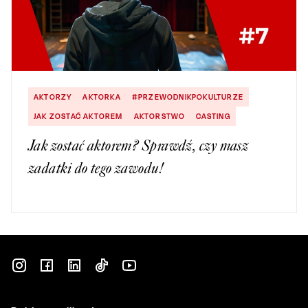
AKTORZY
AKTORKA
#PRZEWODNIKPOKULTURZE
JAK ZOSTAĆ AKTOREM
AKTORSTWO
CASTING
Jak zostać aktorem? Sprawdź, czy masz
zadatki do tego zawodu!