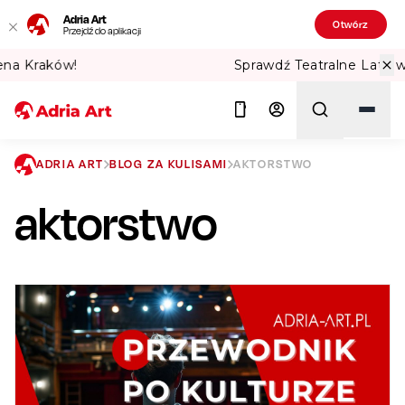
Adria Art
Otwórz
Przejdź do aplikacji
Sprawdź Teatralne Lato w PKiN! 🏛️
ADRIA ART
BLOG ZA KULISAMI
AKTORSTWO
aktorstwo
Szukaj