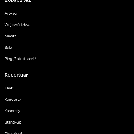
Zobacz też
Artyści
Województwa
Miasta
Sale
Blog „Za kulisami”
Repertuar
Teatr
Koncerty
Kabarety
Stand-up
Dla dzieci