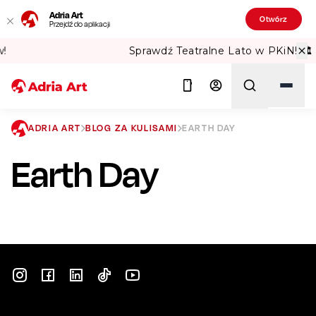
Adria Art
Otwórz
Przejdź do aplikacji
Sprawdź Teatralne Lato w PKiN! 🏛️
ADRIA ART
BLOG ZA KULISAMI
EARTH DAY
Earth Day
Szukaj