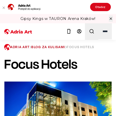
Adria Art
Otwórz
Przejdź do aplikacji
ów!
Sprawdź Teatralne Lato w PKiN! 
ADRIA ART
BLOG ZA KULISAMI
FOCUS HOTELS
Focus Hotels
Szukaj