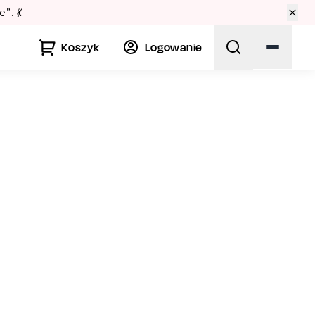
 Lato w Pałacu Kultury! 🏛️
Koszyk
Logowanie