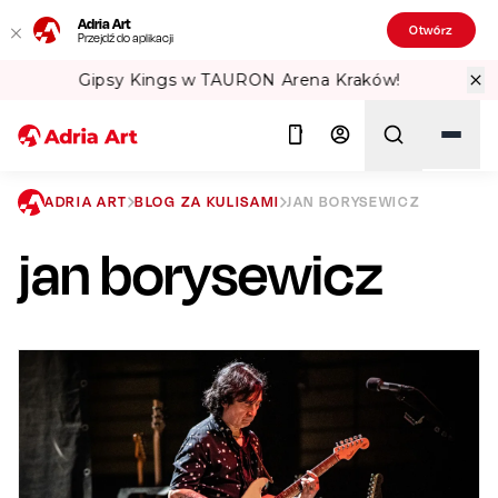
Adria Art
Otwórz
Przejdź do aplikacji
Sprawdź Teatralne Lato w PKiN! 🏛️
ADRIA ART
BLOG ZA KULISAMI
JAN BORYSEWICZ
jan borysewicz
Szukaj