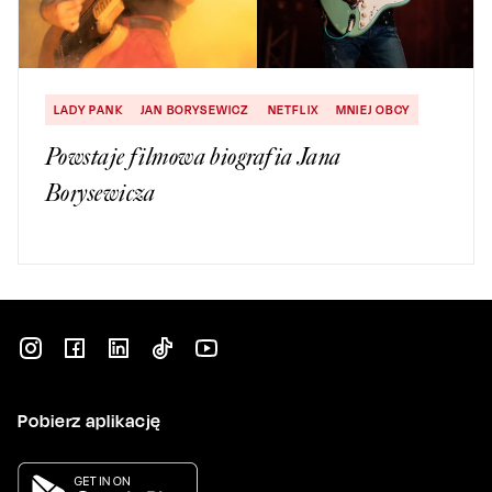
LADY PANK
JAN BORYSEWICZ
NETFLIX
MNIEJ OBCY
Powstaje filmowa biografia Jana
Borysewicza
Pobierz aplikację