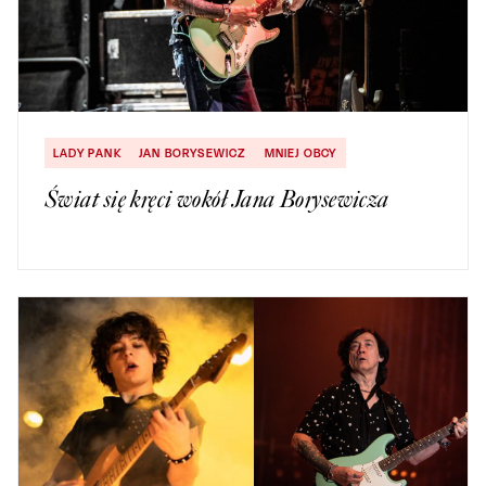
LADY PANK
JAN BORYSEWICZ
MNIEJ OBCY
Świat się kręci wokół Jana Borysewicza