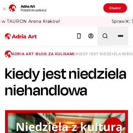
Adria Art
Otwórz
Przejdź do aplikacji
Sprawdź Teatralne Lato w PKiN! 🏛️
ADRIA ART
BLOG ZA KULISAMI
KIEDY JEST NIEDZIELA NI
kiedy jest niedziela
Szukaj
niehandlowa