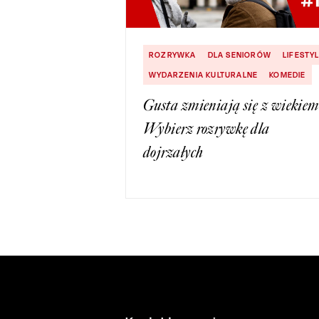
ROZRYWKA
DLA SENIORÓW
LIFESTY
WYDARZENIA KULTURALNE
KOMEDIE
Gusta zmieniają się z wiekiem
Wybierz rozrywkę dla
dojrzałych