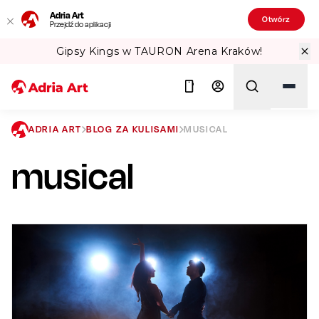
Adria Art
Otwórz
Przejdź do aplikacji
TAURON Arena Kraków!
Sprawdź Teatr
ADRIA ART
BLOG ZA KULISAMI
MUSICAL
musical
Szukaj