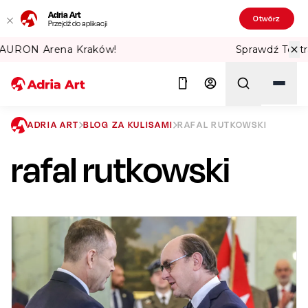
Adria Art
Otwórz
Przejdź do aplikacji
Sprawdź Teatralne Lato w PKiN! 🏛️
ADRIA ART
BLOG ZA KULISAMI
RAFAL RUTKOWSKI
rafal rutkowski
Szukaj