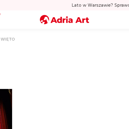
to w Warszawie? Sprawdź Teatralne Lato w Pałacu Kultury! 
Miasto
ŚWIĘTO
Kategoria
Szukaj