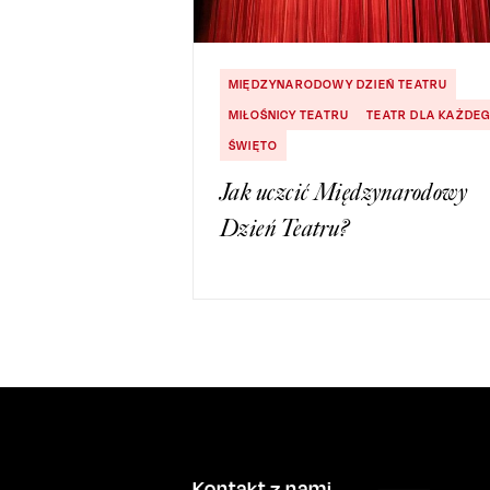
MIĘDZYNARODOWY DZIEŃ TEATRU
MIŁOŚNICY TEATRU
TEATR DLA KAŻDE
ŚWIĘTO
Jak uczcić Międzynarodowy
Dzień Teatru?
Kontakt z nami