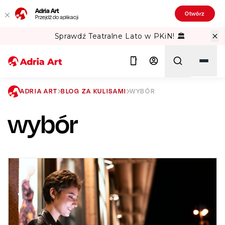
Adria Art
Otwórz
Przejdź do aplikacji
Sprawdź Teatralne Lato w PKiN! 🏛️
ADRIA ART
BLOG ZA KULISAMI
WYBÓR
wybór
Szukaj