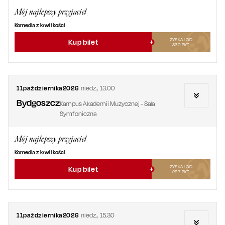
Mój najlepszy przyjaciel
Komedia z krwi i kości
ZYSKAJ OD
Kup bilet
330
PKT
11
października
2026
niedz.
,
13.00
Bydgoszcz
Kampus Akademii Muzycznej - Sala
Symfoniczna
Mój najlepszy przyjaciel
Komedia z krwi i kości
ZYSKAJ OD
Kup bilet
297
PKT
11
października
2026
niedz.
,
15.30