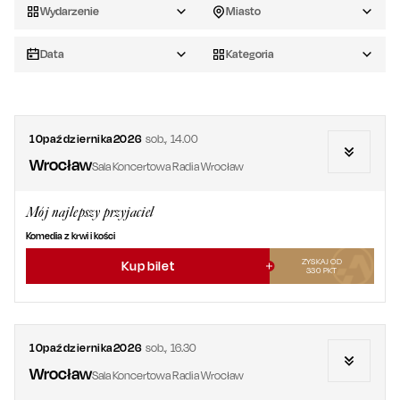
Wydarzenie
Miasto
Data
Kategoria
10
października
2026
sob.
,
14.00
Wrocław
Sala Koncertowa Radia Wrocław
Mój najlepszy przyjaciel
Komedia z krwi i kości
ZYSKAJ OD
Kup bilet
330
PKT
10
października
2026
sob.
,
16.30
Wrocław
Sala Koncertowa Radia Wrocław