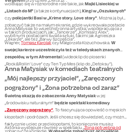
Vergerem
przy dziele „Delta 12".
wcielając się w różnorodne role takie, jak
Majki Lisieckiej w
„Listach do M"
(a także kontynuacjach),
Kingi w „Oszukanych"
czy
policjantki Basi w „Krime story. Love story"
. Można ją było
zobaczyć także na małym ekranie, gdzie wykreowała postacie
Anna Matysiak to wszechstronna artystka, współpracująca z
w takich produkcjach, jak: „Tancerze", „Komisarz Alex",
wybitnymi postaciami świata sztuki, takimi jak Agnieszka
„Lekarze", ale też „Barwy Szczęścia”.
Wagner,
Tomasz Karolak
czy Małgorzata Kożuchowska.
W
swojej karierze uczestniczyła też w teledyskach znanych
zespołów, w tym Afromental
(wideoklip do piosenki
„Rock&Rollin’ Love” czy Ten Typ Mes (klip do „Detoksu”).
Anna Matysiak w komediach teatralnych
„Mój najlepszy przyjaciel”, „Zaręczony
pogrążony” i „Żona potrzebna od zaraz”
Świetną okazją do zobaczenia Anny Matysiak
w jej
„środowisku naturalnym”
będzie spektakl komediowy
„Zaręczony pogrążony”
. To fascynująca opowieść o męskich
kłopotach i podróżach. Jeśli chcesz się dowiedzieć, czy można
faktycznie uciec przed kłopotami, to koniecznie musisz
Aktorka występuje również w spektaklu „
Żona potrzebna od
zobaczyć tę komedię.
W obsadzie zobaczysz oczywiście