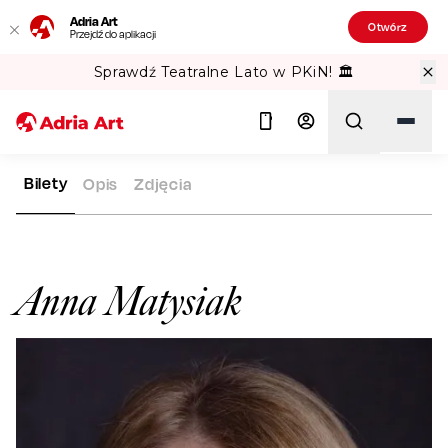
Adria Art
Otwórz
Przejdź do aplikacji
Sprawdź Teatralne Lato w PKiN! 🏛️
Bilety
Opis
Zdjęcia
ADRIA ART
ARTYŚCI
ANNA MATYSIAK
Szukaj
Anna Matysiak