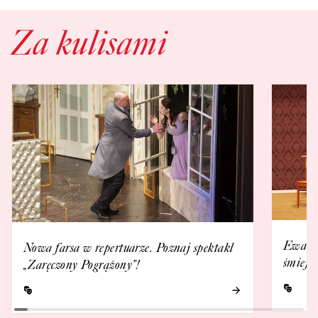
Za kulisami
Ewa Ka
Nowa farsa w repertuarze. Poznaj spektakl
śmieje 
„Zaręczony Pogrążony”!