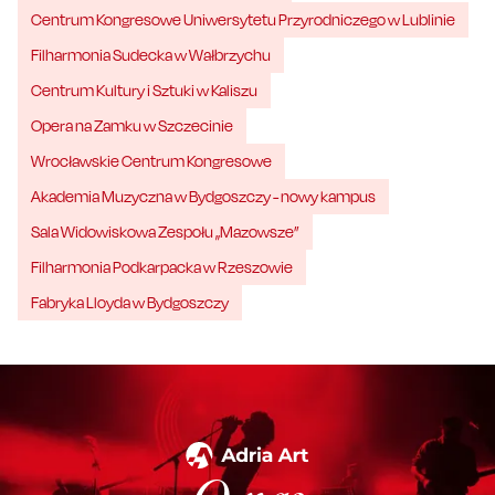
Centrum Kongresowe Uniwersytetu Przyrodniczego w Lublinie
Filharmonia Sudecka w Wałbrzychu
Centrum Kultury i Sztuki w Kaliszu
Opera na Zamku w Szczecinie
Wrocławskie Centrum Kongresowe
Akademia Muzyczna w Bydgoszczy - nowy kampus
Sala Widowiskowa Zespołu „Mazowsze”
Filharmonia Podkarpacka w Rzeszowie
Fabryka Lloyda w Bydgoszczy