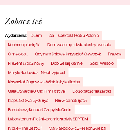
Zobacz też
Wydarzenia:
Dżem
Żar – spektakl Teatru Polonia
Kochane pieniążki
Dom weselny - dwie siostry i wesele
O mało co…
Gdy nam śpiewał Krzysztof Krawczyk
Prawda
Prezent urodzinowy
Dobrze się kłamie
Goło i Wesoło
Maryla Rodowicz - Niech żyje bal
Krzysztof Cugowski - Wiek to tylko liczba
Gala Otwarcia 6. Old Film Festival
Do zobaczenia za rok!
Klaps! 50 twarzy Greya
Nerwica natręctw
Bombkowy Koncert Grupy MoCarta
Laboratorium Pieśni - premiera płyty SEPTEM
Kroke - The Best Of
Maryla Rodowicz – Niech żyje bal