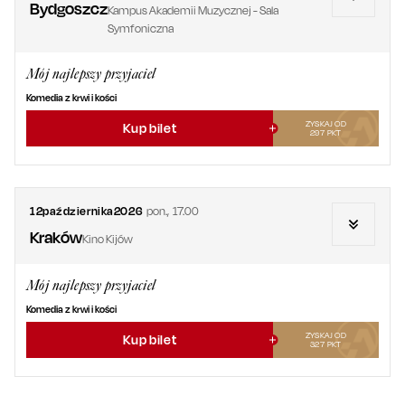
Bydgoszcz
Kampus Akademii Muzycznej - Sala
Symfoniczna
Mój najlepszy przyjaciel
Komedia z krwi i kości
ZYSKAJ OD
Kup bilet
297
PKT
12
października
2026
pon.
,
17.00
Kraków
Kino Kijów
Mój najlepszy przyjaciel
Komedia z krwi i kości
ZYSKAJ OD
Kup bilet
327
PKT