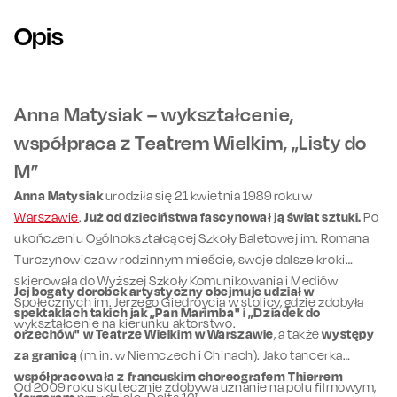
Opis
Anna Matysiak – wykształcenie,
współpraca z Teatrem Wielkim, „Listy do
M”
Anna Matysiak
urodziła się 21 kwietnia 1989 roku w
Warszawie
.
Już od dzieciństwa fascynował ją świat sztuki.
Po
ukończeniu Ogólnokształcącej Szkoły Baletowej im. Romana
Turczynowicza w rodzinnym mieście, swoje dalsze kroki
skierowała do Wyższej Szkoły Komunikowania i Mediów
Jej bogaty dorobek artystyczny obejmuje udział w
Społecznych im. Jerzego Giedroycia w stolicy, gdzie zdobyła
spektaklach takich jak „Pan Marimba" i „Dziadek do
wykształcenie na kierunku aktorstwo.
orzechów" w Teatrze Wielkim w Warszawie
, a także
występy
za granicą
(m.in. w Niemczech i Chinach). Jako tancerka
współpracowała z francuskim choreografem Thierrem
Od 2009 roku skutecznie zdobywa uznanie na polu filmowym,