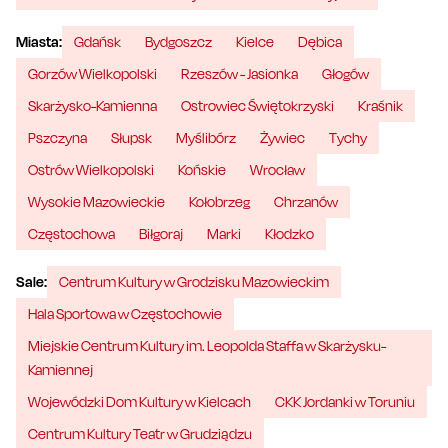
Miasta:
Gdańsk
Bydgoszcz
Kielce
Dębica
Gorzów Wielkopolski
Rzeszów - Jasionka
Głogów
Skarżysko-Kamienna
Ostrowiec Świętokrzyski
Kraśnik
Pszczyna
Słupsk
Myślibórz
Żywiec
Tychy
Ostrów Wielkopolski
Końskie
Wrocław
Wysokie Mazowieckie
Kołobrzeg
Chrzanów
Częstochowa
Biłgoraj
Marki
Kłodzko
Sale:
Centrum Kultury w Grodzisku Mazowieckim
Hala Sportowa w Częstochowie
Miejskie Centrum Kultury im. Leopolda Staffa w Skarżysku-
Kamiennej
Wojewódzki Dom Kultury w Kielcach
CKK Jordanki w Toruniu
Centrum Kultury Teatr w Grudziądzu