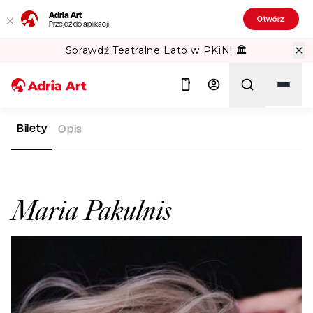
Adria Art
Otwórz
Przejdź do aplikacji
Sprawdź Teatralne Lato w PKiN! 🏛️
Bilety
Opis
ADRIA ART
ARTYŚCI
MARIA PAKULNIS
Szukaj
Maria Pakulnis