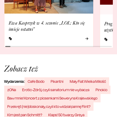
Ewa Kasprzyk w 4. sezonie „LOL: Kto się
Progra
śmieje ostatni”
użytko
Zobacz też
Wydarzenia:
Cafe Bodo
Pikantni
Mały Fiat Wielka Miłość
żONa
Erotic-Zdrój, czyli sanatorium nie wybacza
Pinokio
Baw mnie! Koncert z piosenkami Seweryna Krajewskiego
Przekręt (nie)doskonały, czyli kto widział pannę Flint?
Kim jest pan Schmitt?
Klaps! 50 twarzy Greya