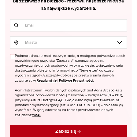
Bądź zawsze na bieżąco - rezerwuj najlepsze miejsca
na największe wydarzenia.
Miasto
Podanie adresu e-mail i nazwy miasta, a następnie potwierdzenie ich
przez kliknięcie przycisku "Zapisz się", oznacza zgodę na
przetwarzanie danych osobowych w tym zakresie, wyłącznie w celu
dostarczania biuletynu informacyjnego "Newsletter" do czasu
wycofania zgody. Szczegóły dotyczące przetwarzania danych
Regulaminie
Polityce Prywatności
zawarte są w
i
.
Administratorem Twoich danych osobowych jest Adria Art spółka z
ograniczoną odpowiedzialnością z siedzibą w Bydgoszczy (85- 227),
przy ulicy Artura Grottgera 4/2. Twoje dane będą przetwarzane na
podstawie wyrażonej zgody (art. 6 ust. 1 lit. a RODOD) – do czasu jej
wycofania. Więcej informacji na temat przetwarzania danych
tutaj.
znajdziesz
Zapisz się