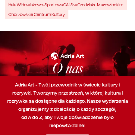
Hala Widowiskowo-Sportowa CAiIS w Grodzisku Mazowieckim
Chorzowskie Centrum Kultury
O nas
Adria Art - Twój przewodnik w świecie kultury i
rozrywki. Tworzymy przestrzeń,
w której
kultura i
rozrywka są dostępne dla każdego. Nasze wydarzenia
organizujemy
z dbałością
o każdy szczegół,
od A do Z, aby
Twoje doświadczenie było
niepowtarzalne!