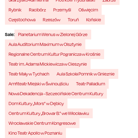
Rybnik
Racibórz
Przemyśl
Oświęcim
Częstochowa
Rzeszów
Toruń
Końskie
Sale:
Planetarium Wenus w Zielonej Górze
Aula Auditorium Maximum w Olsztynie
Regionalne Centrum Kultur Pogranicza w Krośnie
Teatr im. Adama Mickiewicza w Cieszynie
Teatr Mały w Tychach
Aula Szkoła Pomnik w Gnieznie
Amfiteatr Miejski w Świnoujściu
Teatr Palladium
Nowa Dekadencja - Szczecińskie Centrum Kultury
Dom Kultury „Mors” w Dębicy
Centrum Kultury „Browar B.” we Włocławku
Wrocławskie Centrum Kongresowe
Kino Teatr Apollo w Poznaniu