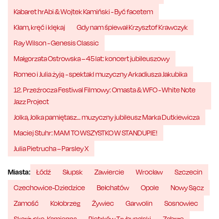
Kabaret hrAbi & Wojtek Kamiński - Być facetem
Kłam, kręć i klękaj
Gdy nam śpiewał Krzysztof Krawczyk
Ray Wilson - Genesis Classic
Małgorzata Ostrowska – 45 lat: koncert jubileuszowy
Romeo i Julia żyją - spektakl muzyczny Arkadiusza Jakubika
12. Przeźrocza Festiwal Filmowy: Omasta & WFO - White Note
Jazz Project
Jolka, Jolka pamiętasz… muzyczny jubileusz Marka Dutkiewicza
Maciej Stuhr: MAM TO WSZYSTKO W STANDUPIE!
Julia Pietrucha – Parsley X
Miasta:
Łódź
Słupsk
Zawiercie
Wrocław
Szczecin
Czechowice-Dziedzice
Bełchatów
Opole
Nowy Sącz
Zamość
Kołobrzeg
Żywiec
Garwolin
Sosnowiec
Skarżysko-Kamienna
Piotrków Trybunalski
Zabrze