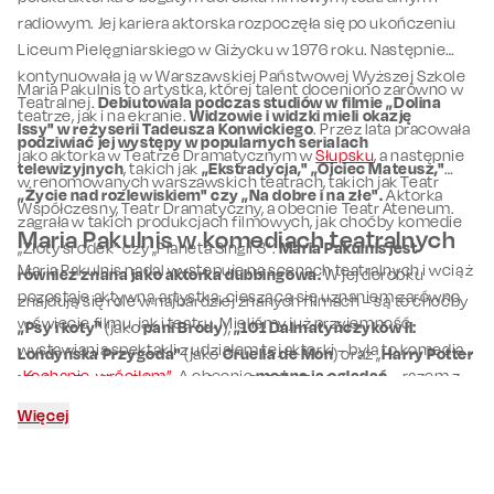
radiowym. Jej kariera aktorska rozpoczęła się po ukończeniu
Liceum Pielęgniarskiego w Giżycku w 1976 roku. Następnie
kontynuowała ją w Warszawskiej Państwowej Wyższej Szkole
Maria Pakulnis to artystka, której talent doceniono zarówno w
Teatralnej.
Debiutowala podczas studiów w filmie „Dolina
teatrze, jak i na ekranie.
Widzowie i widzki mieli okazję
Issy" w reżyserii Tadeusza Konwickiego
. Przez lata pracowała
podziwiać jej występy w popularnych serialach
jako aktorka w Teatrze Dramatycznym w
Słupsku
, a następnie
telewizyjnych
, takich jak
„Ekstradycja," „Ojciec Mateusz,"
w renomowanych warszawskich teatrach, takich jak Teatr
„Życie nad rozlewiskiem" czy „Na dobre i na złe".
Aktorka
Współczesny, Teatr Dramatyczny, a obecnie Teatr Ateneum.
zagrała w takich produkcjach filmowych, jak choćby komedie
Maria Pakulnis w komediach teatralnych
„Złoty środek" czy „Planeta Singli 3".
Maria Pakulnis jest
Maria Pakulnis nadal występuje na scenach teatralnych i wciąż
również znana jako aktorka dubbingowa.
W jej dorobku
pozostaje aktywną artystką, cieszącą się uznaniem zarówno
znajdują się role w najbardziej znanych filmach – są to choćby
w świecie filmu, jak i teatru. Mieliśmy już przyjemność
„Psy i koty"
(jako
pani Brody
),
„101 Dalmatyńczyków II:
wystawiania spektakli z udziałem tej aktorki – była to komedia
Londyńska Przygoda"
(jako
Cruella de Mon
) oraz „
Harry Potter
„Kochanie, wróciłem”
. A obecnie
można ją oglądać
– razem z
i Zakon Feniksa"
(jako
profesor Sybilla Trelawney
).
m.in.
Michałem Mikolajczakiem
czy
Michaliną Sosną
–
w
Więcej
przedstawieniu
„Żona potrzebna od zaraz”
.