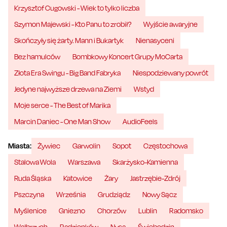
Krzysztof Cugowski - Wiek to tylko liczba
Szymon Majewski - Kto Panu to zrobił?
Wyjście awaryjne
Skończyły się żarty. Mann i Bukartyk
Nienasyceni
Bez hamulców
Bombkowy Koncert Grupy MoCarta
Złota Era Swingu - Big Band Fabryka
Niespodziewany powrót
Jedyne najwyższe drzewa na Ziemi
Wstyd
Moje serce - The Best of Marika
Marcin Daniec - One Man Show
AudioFeels
Miasta:
Żywiec
Garwolin
Sopot
Częstochowa
Stalowa Wola
Warszawa
Skarżysko-Kamienna
Ruda Śląska
Katowice
Żary
Jastrzębie-Zdrój
Pszczyna
Września
Grudziądz
Nowy Sącz
Myślenice
Gniezno
Chorzów
Lublin
Radomsko
Wałbrzych
Radzionków
Nysa
Świebodzin