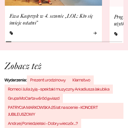
Ewa Kasprzyk w 4. sezonie „LOL: Kto się
Progra
śmieje ostatni”
użytko
Zobacz też
Wydarzenia:
Prezent urodzinowy
Kłamstwo
Romeo i Julia żyją - spektakl muzyczny Arkadiusza Jakubika
Grupa MoCarta wśród gwiazd
PATRYCJA MARKOWSKA 25 lat na scenie - KONCERT
JUBILEUSZOWY
Andrzej Poniedzielski - Dobry wieczór...?