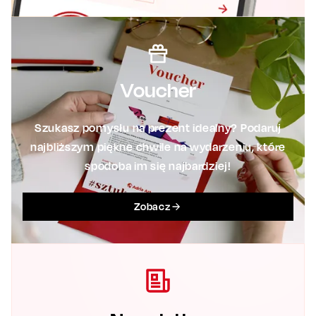
Voucher
Szukasz pomysłu na prezent idealny? Podaruj
najbliższym piękne chwile na wydarzeniu, które
spodoba im się najbardziej!
Zobacz