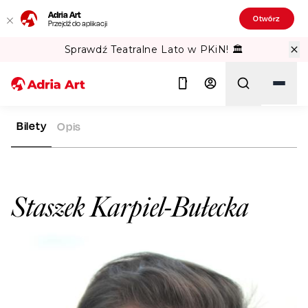
Adria Art
Otwórz
Przejdź do aplikacji
Sprawdź Teatralne Lato w PKiN! 🏛️
Bilety
Opis
ADRIA ART
ARTYŚCI
STASZEK KARPIEL-BUŁECKA
Szukaj
Staszek Karpiel-Bułecka