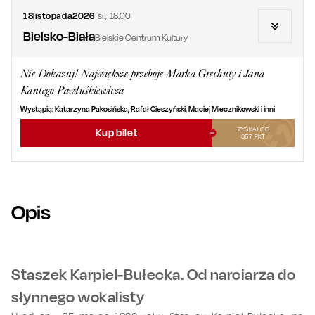
18
listopada
2026
śr.
,
18.00
Bielsko-Biała
Bielskie Centrum Kultury
Nie Dokazuj! Największe przeboje Marka Grechuty i Jana
Kantego Pawluśkiewicza
Wystąpią: Katarzyna Pakosińska, Rafał Cieszyński, Maciej Miecznikowski i inni
ZYSKAJ OD
Kup bilet
357
PKT
Opis
Staszek Karpiel-Bułecka. Od narciarza do
słynnego wokalisty