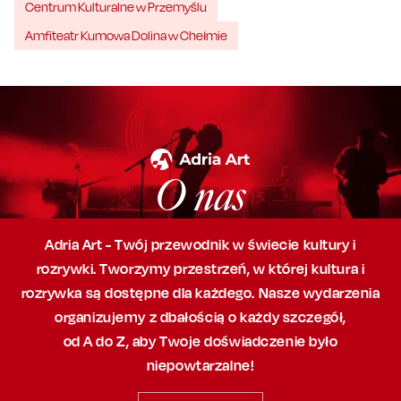
Centrum Kulturalne w Przemyślu
Amfiteatr Kumowa Dolina w Chełmie
O nas
Adria Art - Twój przewodnik w świecie kultury i
rozrywki. Tworzymy przestrzeń,
w której
kultura i
rozrywka są dostępne dla każdego. Nasze wydarzenia
organizujemy
z dbałością
o każdy szczegół,
od A do Z, aby
Twoje doświadczenie było
niepowtarzalne!