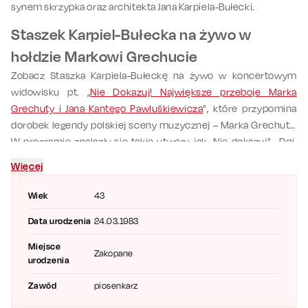
synem skrzypka oraz architekta Jana Karpiela-Bułecki.
Staszek Karpiel-Bułecka na żywo w
hołdzie Markowi Grechucie
Zobacz Staszka Karpiela-Bułeckę na żywo w koncertowym
widowisku pt. „
Nie Dokazuj! Największe przeboje Marka
Grechuty i Jana Kantego Pawluśkiewicza
”, które przypomina
dorobek legendy polskiej sceny muzycznej – Marka Grechuty.
W programie znalazły się takie utwory, jak „Nie dokazuj”, „Dni,
których nie znamy”, „Wiosna, ach to ty” i „Będziesz moją panią”.
Więcej
Wydarzeniu towarzyszą anegdoty i krótkie opowieści
wykonawców, dzięki czemu aranżacje utworów zyskują dużo
Wiek
43
świeżości i polotu. Na koncertach – w zależności od terminu –
Data urodzenia
24.03.1983
występują także znakomici aktorzy –
Katarzyna Bujakiewicz
,
Rafał Cieszyński
,
Katarzyna Pakosińska
,
Maciej Miecznikowski
i
Miejsce
Zakopane
Lesław Żurek
. Sprawdź repertuar i
kup bilet
, by usłyszeć
urodzenia
ponadczasowe kompozycje Grechuty w wyjątkowym
Zawód
piosenkarz
wykonaniu i odbyć niezapomnianą muzyczną podróż.