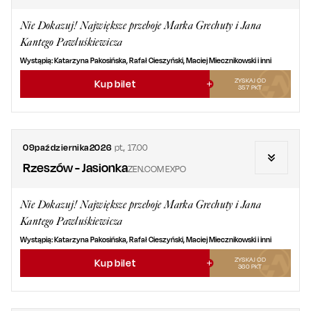
Nie Dokazuj! Największe przeboje Marka Grechuty i Jana
Kantego Pawluśkiewicza
Wystąpią: Katarzyna Pakosińska, Rafał Cieszyński, Maciej Miecznikowski i inni
ZYSKAJ OD
Kup bilet
357
PKT
09
października
2026
pt.
,
17.00
Rzeszów - Jasionka
ZEN.COM EXPO
Nie Dokazuj! Największe przeboje Marka Grechuty i Jana
Kantego Pawluśkiewicza
Wystąpią: Katarzyna Pakosińska, Rafał Cieszyński, Maciej Miecznikowski i inni
ZYSKAJ OD
Kup bilet
360
PKT