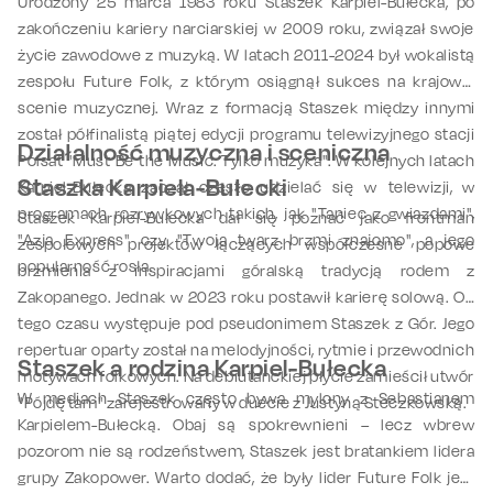
Urodzony 25 marca 1983 roku Staszek Karpiel-Bułecka, po
zakończeniu kariery narciarskiej w 2009 roku, związał swoje
życie zawodowe z muzyką. W latach 2011-2024 był wokalistą
zespołu Future Folk, z którym osiągnął sukces na krajowej
scenie muzycznej. Wraz z formacją Staszek między innymi
został półfinalistą piątej edycji programu telewizyjnego stacji
Działalność muzyczna i sceniczna
Polsat "Must Be the Music. Tylko muzyka". W kolejnych latach
Staszka Karpiela-Bułecki
Karpiel-Bułecka zaczął często udzielać się w telewizji, w
programach rozrywkowych takich, jak "Taniec z gwiazdami",
Staszek Karpiel-Bułecka dał się poznać jako frontman
"Azja Express" czy "Twoja twarz brzmi znajomo", a jego
zespołowych projektów łączących współczesne popowe
popularność rosła.
brzmienia z inspiracjami góralską tradycją rodem z
Zakopanego. Jednak w 2023 roku postawił karierę solową. Od
tego czasu występuje pod pseudonimem Staszek z Gór. Jego
repertuar oparty został na melodyjności, rytmie i przewodnich
Staszek a rodzina Karpiel-Bułecka
motywach folkowych. Na debiutanckiej płycie zamieścił utwór
W mediach Staszek często bywa mylony z Sebastianem
"Pójdę tam" zarejestrowany w duecie z Justyną Steczkowską.
Karpielem-Bułecką. Obaj są spokrewnieni – lecz wbrew
pozorom nie są rodzeństwem, Staszek jest bratankiem lidera
grupy Zakopower. Warto dodać, że były lider Future Folk jest