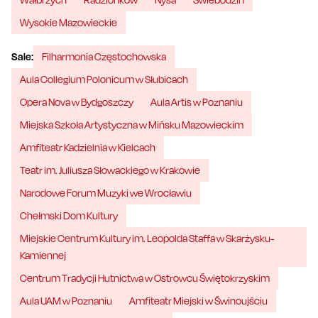
Wysokie Mazowieckie
Sale:
Filharmonia Częstochowska
Aula Collegium Polonicum w Słubicach
Opera Nova w Bydgoszczy
Aula Artis w Poznaniu
Miejska Szkoła Artystyczna w Mińsku Mazowieckim
Amfiteatr Kadzielnia w Kielcach
Teatr im. Juliusza Słowackiego w Krakowie
Narodowe Forum Muzyki we Wrocławiu
Chełmski Dom Kultury
Miejskie Centrum Kultury im. Leopolda Staffa w Skarżysku-
Kamiennej
Centrum Tradycji Hutnictwa w Ostrowcu Świętokrzyskim
Aula UAM w Poznaniu
Amfiteatr Miejski w Świnoujściu