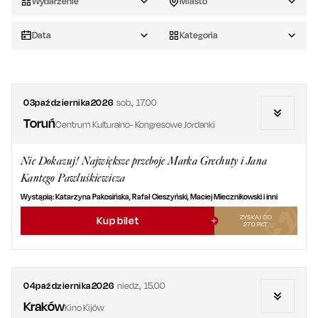
Wydarzenie
Miasto
Data
Kategoria
03
października
2026
sob.
,
17.00
Toruń
Centrum Kulturalno- Kongresowe Jordanki
Nie Dokazuj! Największe przeboje Marka Grechuty i Jana
Kantego Pawluśkiewicza
Wystąpią: Katarzyna Pakosińska, Rafał Cieszyński, Maciej Miecznikowski i inni
ZYSKAJ OD
Kup bilet
270
PKT
04
października
2026
niedz.
,
15.00
Kraków
Kino Kijów