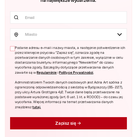
na największe wydarzenia.
Miasto
Podanie adresu e-mail i nazwy miasta, a następnie potwierdzenie ich
przez kliknięcie przycisku "Zapisz się", oznacza zgodę na
przetwarzanie danych osobowych w tym zakresie, wyłącznie w celu
dostarczania biuletynu informacyjnego "Newsletter" do czasu
wycofania zgody. Szczegóły dotyczące przetwarzania danych
Regulaminie
Polityce Prywatności
zawarte są w
i
.
Administratorem Twoich danych osobowych jest Adria Art spółka z
ograniczoną odpowiedzialnością z siedzibą w Bydgoszczy (85- 227),
przy ulicy Artura Grottgera 4/2. Twoje dane będą przetwarzane na
podstawie wyrażonej zgody (art. 6 ust. 1 lit. a RODOD) – do czasu jej
wycofania. Więcej informacji na temat przetwarzania danych
tutaj.
znajdziesz
Zapisz się