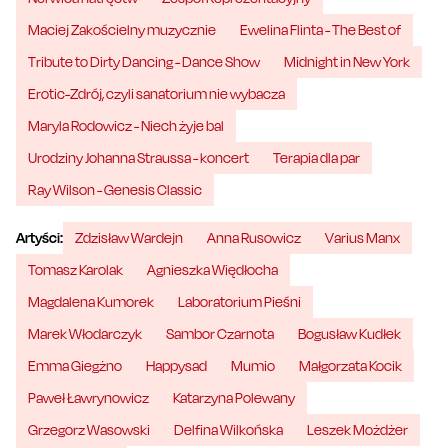
Maciej Zakościelny muzycznie
Ewelina Flinta - The Best of
Tribute to Dirty Dancing - Dance Show
Midnight in New York
Erotic-Zdrój, czyli sanatorium nie wybacza
Maryla Rodowicz - Niech żyje bal
Urodziny Johanna Straussa - koncert
Terapia dla par
Ray Wilson - Genesis Classic
Artyści:
Zdzisław Wardejn
Anna Rusowicz
Varius Manx
Tomasz Karolak
Agnieszka Więdłocha
Magdalena Kumorek
Laboratorium Pieśni
Marek Włodarczyk
Sambor Czarnota
Bogusław Kudłek
Emma Giegżno
Happysad
Mumio
Małgorzata Kocik
Paweł Ławrynowicz
Katarzyna Polewany
Grzegorz Wasowski
Delfina Wilkońska
Leszek Możdżer