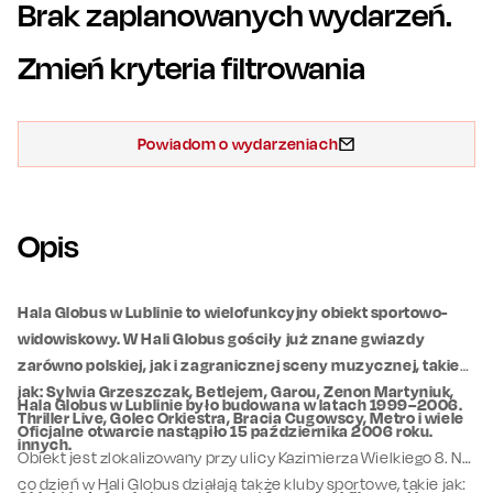
Brak zaplanowanych wydarzeń.
Zmień kryteria filtrowania
Powiadom o wydarzeniach
Opis
Hala Globus w Lublinie to wielofunkcyjny obiekt sportowo-
widowiskowy. W Hali Globus gościły już znane gwiazdy
zarówno polskiej, jak i zagranicznej sceny muzycznej, takie
jak: Sylwia Grzeszczak, Betlejem, Garou, Zenon Martyniuk,
Hala Globus w Lublinie było budowana w latach 1999–2006.
Thriller Live, Golec Orkiestra, Bracia Cugowscy, Metro i wiele
Oficjalne otwarcie nastąpiło 15 października 2006 roku.
innych.
Obiekt jest zlokalizowany przy ulicy Kazimierza Wielkiego 8. Na
co dzień w Hali Globus działają także kluby sportowe, takie jak: