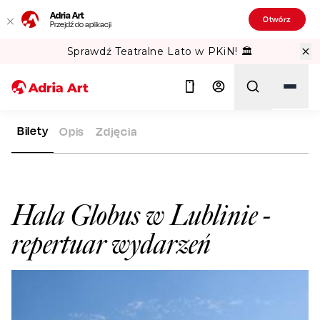
Adria Art
Otwórz
Przejdź do aplikacji
Sprawdź Teatralne Lato w PKiN! 🏛️
Bilety
Opis
Zdjęcia
ADRIA ART
SALE WIDOWISKOWE
HALA GLOBUS W LUBLINIE
Szukaj
Hala Globus w Lublinie
-
repertuar wydarzeń