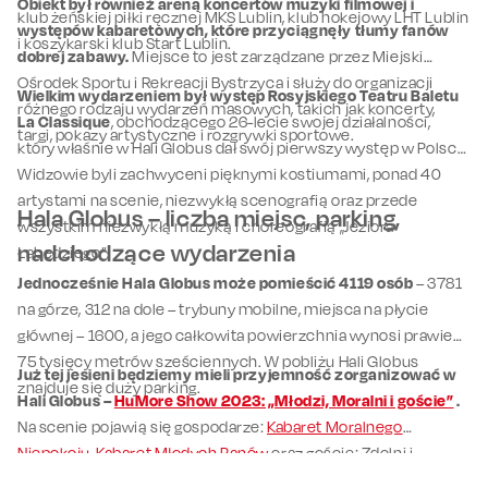
Obiekt był również areną koncertów muzyki filmowej i
klub żeńskiej piłki ręcznej MKS Lublin, klub hokejowy LHT Lublin
występów kabaretowych, które przyciągnęły tłumy fanów
i koszykarski klub Start Lublin.
dobrej zabawy.
Miejsce to jest zarządzane przez Miejski
Ośrodek Sportu i Rekreacji Bystrzyca i służy do organizacji
Wielkim wydarzeniem był występ Rosyjskiego Teatru Baletu
różnego rodzaju wydarzeń masowych, takich jak koncerty,
La Classique
, obchodzącego 26-lecie swojej działalności,
targi, pokazy artystyczne i rozgrywki sportowe.
który właśnie w Hali Globus dał swój pierwszy występ w Polsce.
Widzowie byli zachwyceni pięknymi kostiumami, ponad 40
artystami na scenie, niezwykłą scenografią oraz przede
Hala Globus – liczba miejsc, parking,
wszystkim niezwykłą muzyką i choreografią „Jeziora
nadchodzące wydarzenia
Łabędziego”.
Jednocześnie Hala Globus może pomieścić 4119 osób
– 3781
na górze, 312 na dole – trybuny mobilne, miejsca na płycie
głównej – 1600, a jego całkowita powierzchnia wynosi prawie
75 tysięcy metrów sześciennych. W pobliżu Hali Globus
Już tej jesieni będziemy mieli przyjemność zorganizować w
znajduje się duży parking.
Hali Globus –
HuMore Show 2023: „Młodzi, Moralni i goście”
.
Na scenie pojawią się gospodarze:
Kabaret Moralnego
Niepokoju
,
Kabaret Młodych Panów
oraz goście: Zdolni i
Skromni i
Igor Kwiatkowski
.