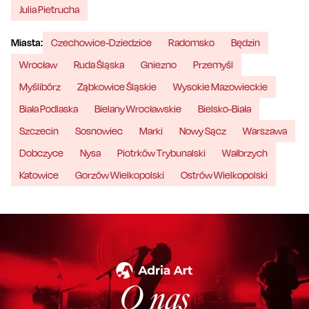
Julia Pietrucha
Miasta:
Czechowice-Dziedzice
Radomsko
Będzin
Wrocław
Ruda Śląska
Gniezno
Przemyśl
Myślibórz
Ząbkowice Śląskie
Wysokie Mazowieckie
Biała Podlaska
Bielany Wrocławskie
Bielsko-Biała
Szczecin
Sosnowiec
Marki
Nowy Sącz
Warszawa
Dobczyce
Nysa
Piotrków Trybunalski
Wałbrzych
Katowice
Gorzów Wielkopolski
Ostrów Wielkopolski
O nas