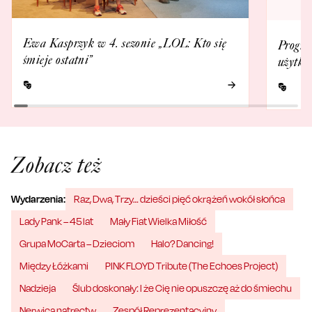
Ewa Kasprzyk w 4. sezonie „LOL: Kto się
Progra
śmieje ostatni”
użytko
Zobacz też
Wydarzenia:
Raz, Dwa, Trzy… dzieści pięć okrążeń wokół słońca
Lady Pank – 45 lat
Mały Fiat Wielka Miłość
Grupa MoCarta – Dzieciom
Halo? Dancing!
Między Łóżkami
PINK FLOYD Tribute (The Echoes Project)
Nadzieja
Ślub doskonały: I że Cię nie opuszczę aż do śmiechu
Nerwica natręctw
Zespół Reprezentacyjny